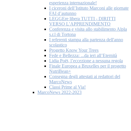
esperienza internazionale!
I ciceroni dell’Istituto Marconi alle giornate
FAI d’autunno
LEGGEre libera TUTTI - DIRITTI
VERSO L’APPRENDIMENTO
Conferenza e visita allo stabilimento Alpla
s.r.l di Tortona
I referenti stampa alla partenza dell'anno
scolastico
Progetto Know Your Trees
Fede e Bellezza: ...da ieri all’Eternità
Lidia Poët, l’eccezione a nessuna regola
Finale Europea a Bruxelles per il progetto
NutriBean+
Consegna degli attestati ai redattori del
MarcoNews
Classi Prime al Via!
MarcoNews 2022-2023