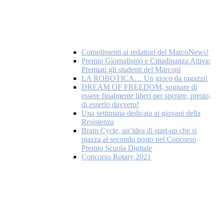
Complimenti ai redattori del MarcoNews!
Premio Giornalismo e Cittadinanza Attiva:
Premiati gli studenti del Marconi
LA ROBOTICA… Un gioco da ragazzi!
DREAM OF FREEDOM, sognare di
essere finalmente liberi per sperare, presto,
di esserlo davvero!
Una settimana dedicata ai giovani della
Resistenza
Brain Cycle, un’idea di start-up che si
piazza al secondo posto nel Concorso
Premio Scuola Digitale
Concorso Rotary 2021