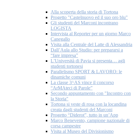
Alla scoperta della storia di Tortona
Progetto "Castelnuovo ed il suo oro blu"
Gli studenti del Marconi incontrano
LOGISTA
Intervista al Reporter per un giorno Marco
Canegallo
Visita alla Centrale del Latte di Alessandria
Dall’Aula allo Studio: per prepararsi a
“fare impresa”
L’Università di Pavia si presenta… agli
studenti tortonesi
Parallelismo SPORT & LAVORO: le
dinamiche comuni
La classe 3^AS vince il concorso
“ArMAteci di Parole”
Secondo appuntamento con "Incontro con
la Storia"
Tortona si veste di rosa con la locandina
creata dagli studenti del Marconi
Progetto “Diderot”, tutto in un’App
Marco Benevento, campione nazionale di
corsa campestre
Visita al Museo del Divisionismo