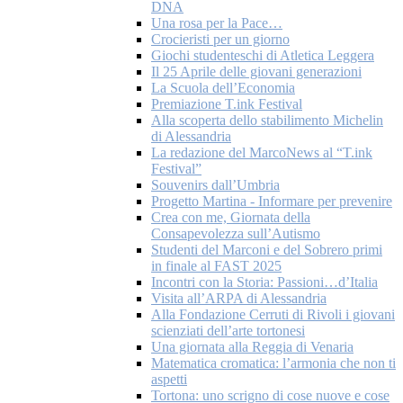
DNA
Una rosa per la Pace…
Crocieristi per un giorno
Giochi studenteschi di Atletica Leggera
Il 25 Aprile delle giovani generazioni
La Scuola dell’Economia
Premiazione T.ink Festival
Alla scoperta dello stabilimento Michelin
di Alessandria
La redazione del MarcoNews al “T.ink
Festival”
Souvenirs dall’Umbria
Progetto Martina - Informare per prevenire
Crea con me, Giornata della
Consapevolezza sull’Autismo
Studenti del Marconi e del Sobrero primi
in finale al FAST 2025
Incontri con la Storia: Passioni…d’Italia
Visita all’ARPA di Alessandria
Alla Fondazione Cerruti di Rivoli i giovani
scienziati dell’arte tortonesi
Una giornata alla Reggia di Venaria
Matematica cromatica: l’armonia che non ti
aspetti
Tortona: uno scrigno di cose nuove e cose