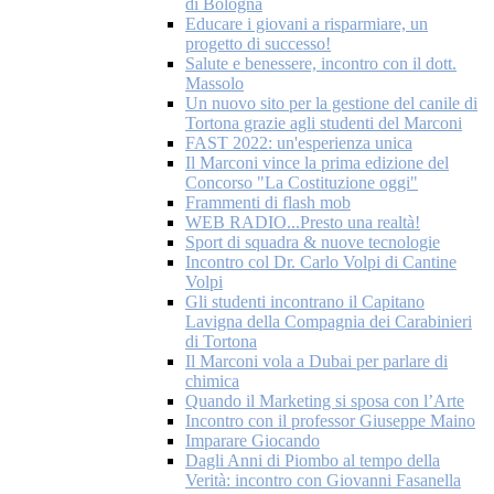
di Bologna
Educare i giovani a risparmiare, un
progetto di successo!
Salute e benessere, incontro con il dott.
Massolo
Un nuovo sito per la gestione del canile di
Tortona grazie agli studenti del Marconi
FAST 2022: un'esperienza unica
Il Marconi vince la prima edizione del
Concorso "La Costituzione oggi"
Frammenti di flash mob
WEB RADIO...Presto una realtà!
Sport di squadra & nuove tecnologie
Incontro col Dr. Carlo Volpi di Cantine
Volpi
Gli studenti incontrano il Capitano
Lavigna della Compagnia dei Carabinieri
di Tortona
Il Marconi vola a Dubai per parlare di
chimica
Quando il Marketing si sposa con l’Arte
Incontro con il professor Giuseppe Maino
Imparare Giocando
Dagli Anni di Piombo al tempo della
Verità: incontro con Giovanni Fasanella