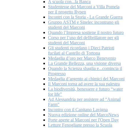
A scuola con...la Banca
Studentesse del Marconi a Villa Pomela
per il progetto Rypen
Incontri con la Storia - La Grande Guerra
Gruppo ASTM e Sinelec incontrano gli
studenti del Marconi
Quando l’Impresa sostiene il nostro futuro
Corso per l’uso del defibrillatore per gli
studenti del Marconi
Gli studenti ricordano i Dieci Patrioti
fucilati al Castello di Tortona
Medaglia d’oro per Marco Benevento
La Grande Bellezza, una visione diversa
Quando la Scienza sbaglia e...comincia il
Progresso
Medaglia d’argento ai chimici del Marconi
Il Marconi torna ad avere la sua palestra
La biodiversità, benessere e futuro “water
for life”
Ad Alessandria per assistere ad “Animal
Farm”
Incontro con il Capitano Lavigna
Nuova edizione online del MarcoNews
Porte aperte al Marconi per l'Open Day
Letture Fenogliane presso la Scuola