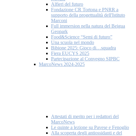
Alfieri del futuro
Fondazione CR Tortona e PNRR a
supporto della progettualità dell'Istituto
Marconi
Full immersion nella natura del Beigua
Geopark
Food&Science “Semi di futuro”
Una scuola nel mondo
Bibione 2025: Gioco di…squadra
Fiera EUCYS 2025
Partecipazione al Convegno SIPBC
MarcoNews 2024-2025
Attestati di merito per i redattori del
MarcoNews
Le quinte a lezione su Pavese e Fenoglio
Alla scoperta degli antiossidanti e del