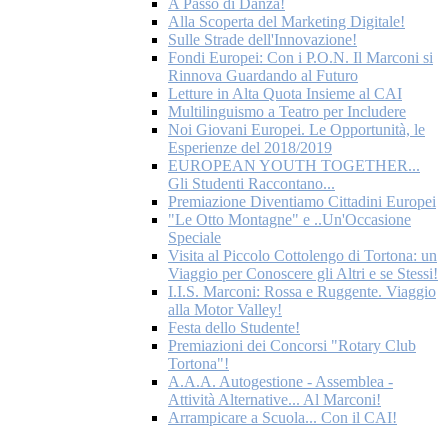
A Passo di Danza!
Alla Scoperta del Marketing Digitale!
Sulle Strade dell'Innovazione!
Fondi Europei: Con i P.O.N. Il Marconi si
Rinnova Guardando al Futuro
Letture in Alta Quota Insieme al CAI
Multilinguismo a Teatro per Includere
Noi Giovani Europei. Le Opportunità, le
Esperienze del 2018/2019
EUROPEAN YOUTH TOGETHER...
Gli Studenti Raccontano...
Premiazione Diventiamo Cittadini Europei
"Le Otto Montagne" e ..Un'Occasione
Speciale
Visita al Piccolo Cottolengo di Tortona: un
Viaggio per Conoscere gli Altri e se Stessi!
I.I.S. Marconi: Rossa e Ruggente. Viaggio
alla Motor Valley!
Festa dello Studente!
Premiazioni dei Concorsi "Rotary Club
Tortona"!
A.A.A. Autogestione - Assemblea -
Attività Alternative... Al Marconi!
Arrampicare a Scuola... Con il CAI!