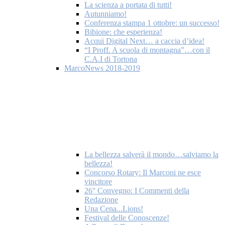
La scienza a portata di tutti!
Autunniamo!
Conferenza stampa 1 ottobre: un successo!
Bibione: che esperienza!
Acqui Digital Next… a caccia d’idea!
“I Proff. A scuola di montagna”…con il
C.A.I di Tortona
MarcoNews 2018-2019
La bellezza salverà il mondo…salviamo la
bellezza!
Concorso Rotary: Il Marconi ne esce
vincitore
26° Convegno: I Commenti della
Redazione
Una Cena...Lions!
Festival delle Conoscenze!