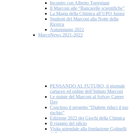
Incontro con Alberto Torregiani
Il Marconi alle “Bancarelle scientifiche”
La Magia della Chimica all’UPO Junior
Studenti del Marconi alla Notte della
Ricerca
Autunniamo 2022
MarcoNews 2021-2022
PENSANDO AL FUTURO, il giornale
cartaceo ed online dell’Istituto Marconi
Le quinte del Marconi al Solvay Career
Day
Concluso il progetto “Diabete riduci il tuo
rischio”
Edizione 2022 dei Giochi della Chimica
Il viaggio del silicio
Visita aziendale alla fondazione Golinelli