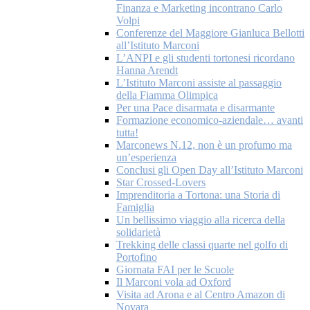
Finanza e Marketing incontrano Carlo
Volpi
Conferenze del Maggiore Gianluca Bellotti
all’Istituto Marconi
L’ANPI e gli studenti tortonesi ricordano
Hanna Arendt
L’Istituto Marconi assiste al passaggio
della Fiamma Olimpica
Per una Pace disarmata e disarmante
Formazione economico-aziendale… avanti
tutta!
Marconews N.12, non è un profumo ma
un’esperienza
Conclusi gli Open Day all’Istituto Marconi
Star Crossed-Lovers
Imprenditoria a Tortona: una Storia di
Famiglia
Un bellissimo viaggio alla ricerca della
solidarietà
Trekking delle classi quarte nel golfo di
Portofino
Giornata FAI per le Scuole
Il Marconi vola ad Oxford
Visita ad Arona e al Centro Amazon di
Novara