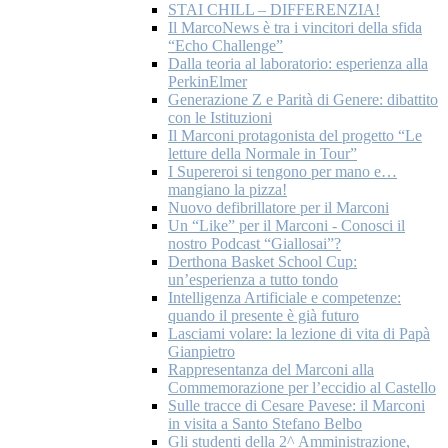
STAI CHILL – DIFFERENZIA!
Il MarcoNews è tra i vincitori della sfida
“Echo Challenge”
Dalla teoria al laboratorio: esperienza alla
PerkinElmer
Generazione Z e Parità di Genere: dibattito
con le Istituzioni
Il Marconi protagonista del progetto “Le
letture della Normale in Tour”
I Supereroi si tengono per mano e…
mangiano la pizza!
Nuovo defibrillatore per il Marconi
Un “Like” per il Marconi - Conosci il
nostro Podcast “Giallosai”?
Derthona Basket School Cup:
un’esperienza a tutto tondo
Intelligenza Artificiale e competenze:
quando il presente è già futuro
Lasciami volare: la lezione di vita di Papà
Gianpietro
Rappresentanza del Marconi alla
Commemorazione per l’eccidio al Castello
Sulle tracce di Cesare Pavese: il Marconi
in visita a Santo Stefano Belbo
Gli studenti della 2^ Amministrazione,