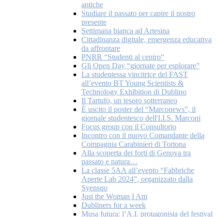
antiche
Studiare il passato per capire il nostro
presente
Settimana bianca ad Artesina
Cittadinanza digitale, emergenza educativa
da affrontare
PNRR “Studenti al centro“
Gli Open Day “giornate per esplorare”
La studentessa vincitrice del FAST
all’evento BT Young Scientists &
Technology Exhibition di Dublino
Il Tartufo, un tesoro sotterraneo
È uscito il poster del “Marconews”, il
giornale studentesco dell'I.I.S. Marconi
Focus group con il Consultorio
Incontro con il nuovo Comandante della
Compagnia Carabinieri di Tortona
Alla scoperta dei forti di Genova tra
passato e natura…
La classe 5AA all’evento “Fabbriche
Aperte Lab 2024”, organizzato dalla
Syensqo
Just the Woman I Am
Dubliners for a week
Musa futura: l’A.I. protagonista del festival