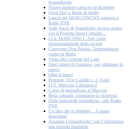
leonardesche
Nuovo numero cartaceo di dicembre
Open Day e Borse di studio
Lancio del MARCONEWS cartaceo a
Radio PNR
Sulle tracce di Napoleone: ricerca storica
con il Progetto Beni Culturali…
I.I.S. MARCONI: L’Arte come
rappresentazione della società
Convegno Don Puglisi. Testimonianze
contro la Mafia
Visita alla Centrale del Latte
Dieci giorni di Erasmus+ per eliminare lo
spreco
Oltre il muro!
Peppone, Don Camillo e..L’Aida!
I.I.S. Marconi: Libriamoci!
Corso di giornalismo al Marconi
Beni culturali: costruiamo la sicurezza
Dalle bancarelle scientifiche...alla Radio
PNR
Un film che fa riflettere…A mano
disarmata!
Anonimi Leonardeschi? con l’Alternanza
una risposta plausibile