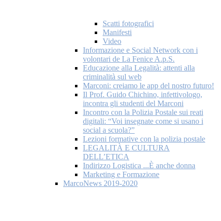
Scatti fotografici
Manifesti
Video
Informazione e Social Network con i
volontari de La Fenice A.p.S.
Educazione alla Legalità: attenti alla
criminalità sul web
Marconi: creiamo le app del nostro futuro!
Il Prof. Guido Chichino, infettivologo,
incontra gli studenti del Marconi
Incontro con la Polizia Postale sui reati
digitali: “Voi insegnate come si usano i
social a scuola?”
Lezioni formative con la polizia postale
LEGALITÀ E CULTURA
DELL’ETICA
Indirizzo Logistica ...È anche donna
Marketing e Formazione
MarcoNews 2019-2020