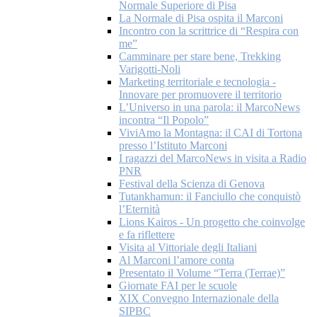
Normale Superiore di Pisa
La Normale di Pisa ospita il Marconi
Incontro con la scrittrice di “Respira con
me”
Camminare per stare bene, Trekking
Varigotti-Noli
Marketing territoriale e tecnologia -
Innovare per promuovere il territorio
L’Universo in una parola: il MarcoNews
incontra “Il Popolo”
ViviAmo la Montagna: il CAI di Tortona
presso l’Istituto Marconi
I ragazzi del MarcoNews in visita a Radio
PNR
Festival della Scienza di Genova
Tutankhamun: il Fanciullo che conquistò
l’Eternità
Lions Kairos - Un progetto che coinvolge
e fa riflettere
Visita al Vittoriale degli Italiani
Al Marconi l’amore conta
Presentato il Volume “Terra (Terrae)”
Giornate FAI per le scuole
XIX Convegno Internazionale della
SIPBC