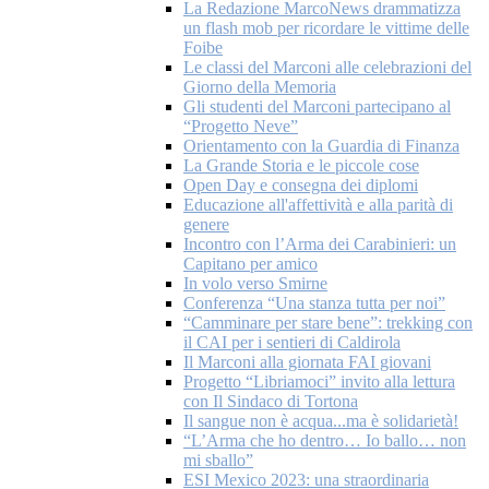
La Redazione MarcoNews drammatizza
un flash mob per ricordare le vittime delle
Foibe
Le classi del Marconi alle celebrazioni del
Giorno della Memoria
Gli studenti del Marconi partecipano al
“Progetto Neve”
Orientamento con la Guardia di Finanza
La Grande Storia e le piccole cose
Open Day e consegna dei diplomi
Educazione all'affettività e alla parità di
genere
Incontro con l’Arma dei Carabinieri: un
Capitano per amico
In volo verso Smirne
Conferenza “Una stanza tutta per noi”
“Camminare per stare bene”: trekking con
il CAI per i sentieri di Caldirola
Il Marconi alla giornata FAI giovani
Progetto “Libriamoci” invito alla lettura
con Il Sindaco di Tortona
Il sangue non è acqua...ma è solidarietà!
“L’Arma che ho dentro… Io ballo… non
mi sballo”
ESI Mexico 2023: una straordinaria