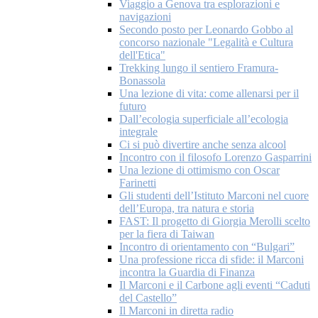
Viaggio a Genova tra esplorazioni e
navigazioni
Secondo posto per Leonardo Gobbo al
concorso nazionale "Legalità e Cultura
dell'Etica"
Trekking lungo il sentiero Framura-
Bonassola
Una lezione di vita: come allenarsi per il
futuro
Dall’ecologia superficiale all’ecologia
integrale
Ci si può divertire anche senza alcool
Incontro con il filosofo Lorenzo Gasparrini
Una lezione di ottimismo con Oscar
Farinetti
Gli studenti dell’Istituto Marconi nel cuore
dell’Europa, tra natura e storia
FAST: Il progetto di Giorgia Merolli scelto
per la fiera di Taiwan
Incontro di orientamento con “Bulgari”
Una professione ricca di sfide: il Marconi
incontra la Guardia di Finanza
Il Marconi e il Carbone agli eventi “Caduti
del Castello”
Il Marconi in diretta radio