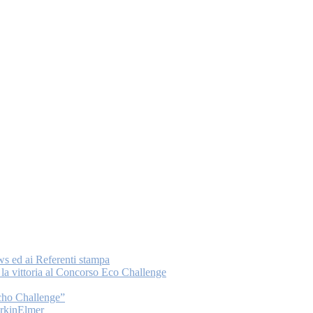
ws ed ai Referenti stampa
a vittoria al Concorso Eco Challenge
Echo Challenge”
PerkinElmer