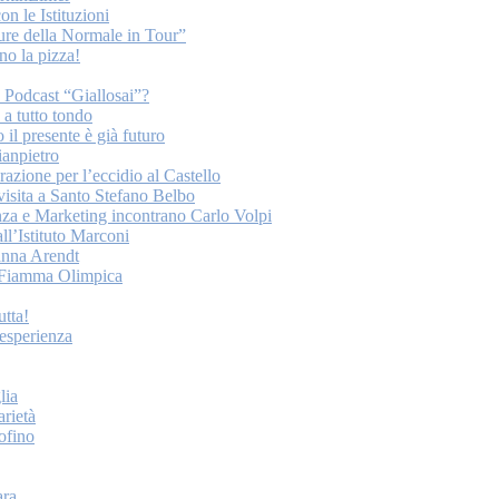
on le Istituzioni
ture della Normale in Tour”
o la pizza!
o Podcast “Giallosai”?
a tutto tondo
 il presente è già futuro
ianpietro
ione per l’eccidio al Castello
 visita a Santo Stefano Belbo
nza e Marketing incontrano Carlo Volpi
ll’Istituto Marconi
anna Arendt
la Fiamma Olimpica
tta!
esperienza
lia
arietà
tofino
ara