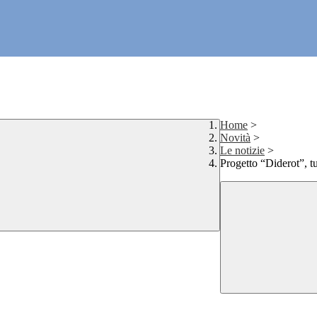
Home
>
Novità
>
Le notizie
>
Progetto “Diderot”, t