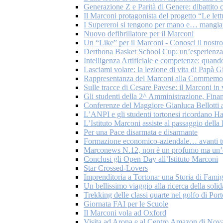
Generazione Z e Parità di Genere: dibattito c
Il Marconi protagonista del progetto “Le let
I Supereroi si tengono per mano e… mangian
Nuovo defibrillatore per il Marconi
Un “Like” per il Marconi - Conosci il nostr
Derthona Basket School Cup: un’esperienza 
Intelligenza Artificiale e competenze: quando
Lasciami volare: la lezione di vita di Papà G
Rappresentanza del Marconi alla Commemoraz
Sulle tracce di Cesare Pavese: il Marconi in
Gli studenti della 2^ Amministrazione, Fina
Conferenze del Maggiore Gianluca Bellotti a
L’ANPI e gli studenti tortonesi ricordano H
L’Istituto Marconi assiste al passaggio del
Per una Pace disarmata e disarmante
Formazione economico-aziendale… avanti tu
Marconews N.12, non è un profumo ma un’
Conclusi gli Open Day all’Istituto Marconi
Star Crossed-Lovers
Imprenditoria a Tortona: una Storia di Famig
Un bellissimo viaggio alla ricerca della solid
Trekking delle classi quarte nel golfo di Por
Giornata FAI per le Scuole
Il Marconi vola ad Oxford
Visita ad Arona e al Centro Amazon di Nov