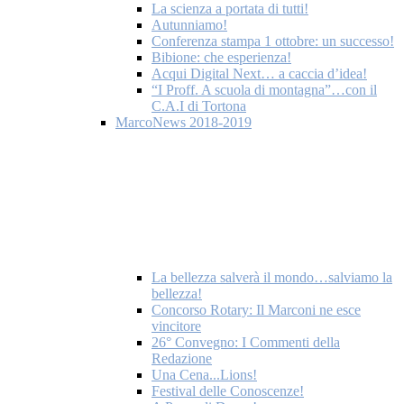
La scienza a portata di tutti!
Autunniamo!
Conferenza stampa 1 ottobre: un successo!
Bibione: che esperienza!
Acqui Digital Next… a caccia d’idea!
“I Proff. A scuola di montagna”…con il
C.A.I di Tortona
MarcoNews 2018-2019
La bellezza salverà il mondo…salviamo la
bellezza!
Concorso Rotary: Il Marconi ne esce
vincitore
26° Convegno: I Commenti della
Redazione
Una Cena...Lions!
Festival delle Conoscenze!