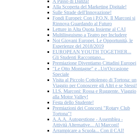
A Passo di Danza!
Alla Scoperta del Marketing Digitale!
Sulle Strade dell'Innovazione!
Fondi Europei: Con i P.O.N. Il Marconi si
Rinnova Guardando al Futuro
Letture in Alta Quota Insieme al CAI
Multilinguismo a Teatro per Includere
Noi Giovani Europei. Le Opportunità, le
Esperienze del 2018/2019
EUROPEAN YOUTH TOGETHER...
Gli Studenti Raccontano...
Premiazione Diventiamo Cittadini Europei
"Le Otto Montagne" e ..Un'Occasione
Speciale
Visita al Piccolo Cottolengo di Tortona: un
Viaggio per Conoscere gli Altri e se Stessi!
I.I.S. Marconi: Rossa e Ruggente. Viaggio
alla Motor Valley!
Festa dello Studente!
Premiazioni dei Concorsi "Rotary Club
Tortona"!
A.A.A. Autogestione - Assemblea -
Attività Alternative... Al Marconi!
Arrampicare a Scuola... Con il CAI!