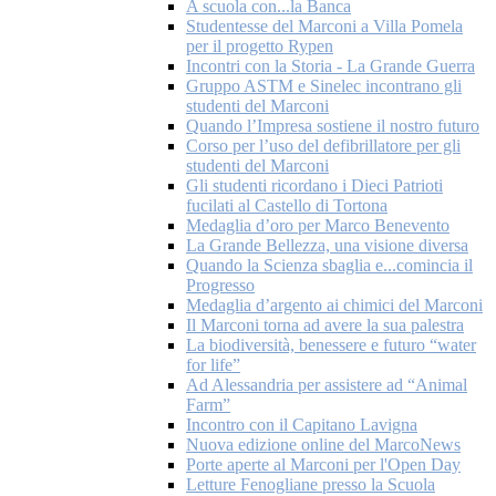
A scuola con...la Banca
Studentesse del Marconi a Villa Pomela
per il progetto Rypen
Incontri con la Storia - La Grande Guerra
Gruppo ASTM e Sinelec incontrano gli
studenti del Marconi
Quando l’Impresa sostiene il nostro futuro
Corso per l’uso del defibrillatore per gli
studenti del Marconi
Gli studenti ricordano i Dieci Patrioti
fucilati al Castello di Tortona
Medaglia d’oro per Marco Benevento
La Grande Bellezza, una visione diversa
Quando la Scienza sbaglia e...comincia il
Progresso
Medaglia d’argento ai chimici del Marconi
Il Marconi torna ad avere la sua palestra
La biodiversità, benessere e futuro “water
for life”
Ad Alessandria per assistere ad “Animal
Farm”
Incontro con il Capitano Lavigna
Nuova edizione online del MarcoNews
Porte aperte al Marconi per l'Open Day
Letture Fenogliane presso la Scuola