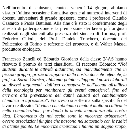
Nell’incontro di chiusura, tenutosi venerdì 14 giugno, abbiamo
vissuto l’ultima occasione formativa grazie ai numerosi interventi di
docenti universitari di grande spessore, come i professori Claudio
Cassardo e Paola Battilani. Alla fine c’è stato il conferimento degli
attestati di partecipazione e la premiazione dei lavori più originali
realizzati dagli studenti alla presenza del sindaco di Tortona, prof.
Federico Chiodi, del Prof. Daniele Trinchero, docente del
Politecnico di Torino e referente del progetto, e di Walter Massa,
produttore enologico.
Francesco Zanelli ed Edoardo Giordano della classe 2^AS hanno
ricevuto il premio da terzi classificati. Ci racconta Edoardo: “
Noi
studenti durante le attività didattiche, sia individualmente che in
piccolo gruppo, grazie al supporto della nostra docente referente, la
prof.ssa Sarah Corsico, abbiamo potuto sviluppare i nostri elaborati
su diversi argomenti, dall’uso consapevole dell’acqua all'utilizzo
della tecnologia per monitorare gli eventi atmosferici, fino ad
arrivare alla prevenzione dei danni causati dal cambiamento
climatico in agricoltura
”. Francesco si sofferma sulla specificità del
lavoro realizzato: “
Il video che abbiamo creato è molto accattivante
nella comunicazione, pur dando la dovuta importanza alla nostra
idea. L'argomento da noi scelto sono le micorrize arbuscolari,
ovvero associazioni fungine che nascono nel sottosuolo con le radici
di alcune piante. Le micorrize arbuscolari hanno un doppio scopo,