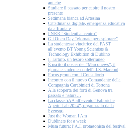
antiche
Studiare il passato per capire il nostro
presente
Settimana bianca ad Artesina
Cittadinanza digitale, emergenza educativa
da affrontare
PNRR “Studenti al centro“
Gli Open Day “giornate per esplorare”
La studentessa vincitrice del FAST
all’evento BT Young Scientists &
Technology Exhibition di Dublino
Il Tartufo, un tesoro sotterraneo
È uscito il poster del “Marconews”, il
giornale studentesco dell'I.I.S. Marconi
Focus group con il Consultorio
Incontro con il nuovo Comandante della
Compagnia Carabinieri di Tortona
Alla scoperta dei forti di Genova tra
passato e natura…
La classe 5AA all’evento “Fabbriche
Aperte Lab 2024”, organizzato dalla
Syensqo
Just the Woman I Am
Dubliners for a week
Musa futura: l’A.I. protagonista del festival