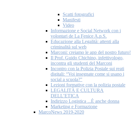
Scatti fotografici
Manifesti
Video
Informazione e Social Network con i
volontari de La Fenice A.p.S.
Educazione alla Legalità: attenti alla
criminalità sul web
Marconi: creiamo le app del nostro futuro!
Il Prof. Guido Chichino, infettivologo,
incontra gli studenti del Marconi
Incontro con la Polizia Postale sui reati
digitali: “Voi insegnate come si usano i
social a scuola?”
Lezioni formative con la polizia postale
LEGALITÀ E CULTURA
DELL’ETICA
Indirizzo Logistica ...È anche donna
Marketing e Formazione
MarcoNews 2019-2020