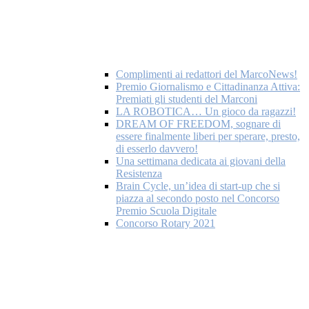
Complimenti ai redattori del MarcoNews!
Premio Giornalismo e Cittadinanza Attiva:
Premiati gli studenti del Marconi
LA ROBOTICA… Un gioco da ragazzi!
DREAM OF FREEDOM, sognare di
essere finalmente liberi per sperare, presto,
di esserlo davvero!
Una settimana dedicata ai giovani della
Resistenza
Brain Cycle, un’idea di start-up che si
piazza al secondo posto nel Concorso
Premio Scuola Digitale
Concorso Rotary 2021