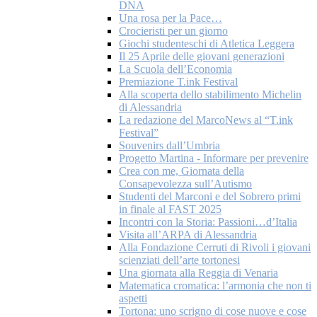
DNA
Una rosa per la Pace…
Crocieristi per un giorno
Giochi studenteschi di Atletica Leggera
Il 25 Aprile delle giovani generazioni
La Scuola dell’Economia
Premiazione T.ink Festival
Alla scoperta dello stabilimento Michelin
di Alessandria
La redazione del MarcoNews al “T.ink
Festival”
Souvenirs dall’Umbria
Progetto Martina - Informare per prevenire
Crea con me, Giornata della
Consapevolezza sull’Autismo
Studenti del Marconi e del Sobrero primi
in finale al FAST 2025
Incontri con la Storia: Passioni…d’Italia
Visita all’ARPA di Alessandria
Alla Fondazione Cerruti di Rivoli i giovani
scienziati dell’arte tortonesi
Una giornata alla Reggia di Venaria
Matematica cromatica: l’armonia che non ti
aspetti
Tortona: uno scrigno di cose nuove e cose