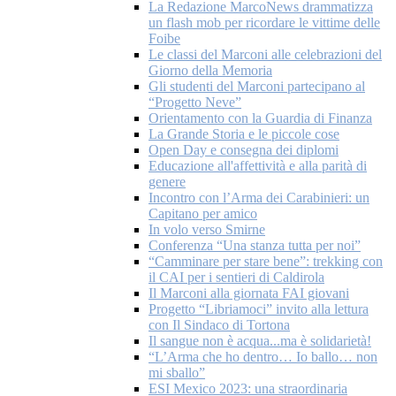
La Redazione MarcoNews drammatizza
un flash mob per ricordare le vittime delle
Foibe
Le classi del Marconi alle celebrazioni del
Giorno della Memoria
Gli studenti del Marconi partecipano al
“Progetto Neve”
Orientamento con la Guardia di Finanza
La Grande Storia e le piccole cose
Open Day e consegna dei diplomi
Educazione all'affettività e alla parità di
genere
Incontro con l’Arma dei Carabinieri: un
Capitano per amico
In volo verso Smirne
Conferenza “Una stanza tutta per noi”
“Camminare per stare bene”: trekking con
il CAI per i sentieri di Caldirola
Il Marconi alla giornata FAI giovani
Progetto “Libriamoci” invito alla lettura
con Il Sindaco di Tortona
Il sangue non è acqua...ma è solidarietà!
“L’Arma che ho dentro… Io ballo… non
mi sballo”
ESI Mexico 2023: una straordinaria