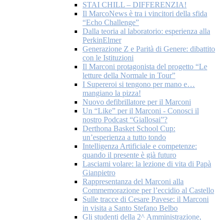
STAI CHILL – DIFFERENZIA!
Il MarcoNews è tra i vincitori della sfida
“Echo Challenge”
Dalla teoria al laboratorio: esperienza alla
PerkinElmer
Generazione Z e Parità di Genere: dibattito
con le Istituzioni
Il Marconi protagonista del progetto “Le
letture della Normale in Tour”
I Supereroi si tengono per mano e…
mangiano la pizza!
Nuovo defibrillatore per il Marconi
Un “Like” per il Marconi - Conosci il
nostro Podcast “Giallosai”?
Derthona Basket School Cup:
un’esperienza a tutto tondo
Intelligenza Artificiale e competenze:
quando il presente è già futuro
Lasciami volare: la lezione di vita di Papà
Gianpietro
Rappresentanza del Marconi alla
Commemorazione per l’eccidio al Castello
Sulle tracce di Cesare Pavese: il Marconi
in visita a Santo Stefano Belbo
Gli studenti della 2^ Amministrazione,