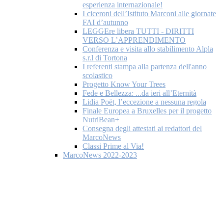
esperienza internazionale!
I ciceroni dell’Istituto Marconi alle giornate
FAI d’autunno
LEGGEre libera TUTTI - DIRITTI
VERSO L’APPRENDIMENTO
Conferenza e visita allo stabilimento Alpla
s.r.l di Tortona
I referenti stampa alla partenza dell'anno
scolastico
Progetto Know Your Trees
Fede e Bellezza: ...da ieri all’Eternità
Lidia Poët, l’eccezione a nessuna regola
Finale Europea a Bruxelles per il progetto
NutriBean+
Consegna degli attestati ai redattori del
MarcoNews
Classi Prime al Via!
MarcoNews 2022-2023