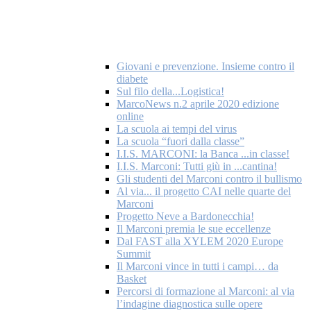
Giovani e prevenzione. Insieme contro il
diabete
Sul filo della...Logistica!
MarcoNews n.2 aprile 2020 edizione
online
La scuola ai tempi del virus
La scuola “fuori dalla classe”
I.I.S. MARCONI: la Banca ...in classe!
I.I.S. Marconi: Tutti giù in ...cantina!
Gli studenti del Marconi contro il bullismo
Al via... il progetto CAI nelle quarte del
Marconi
Progetto Neve a Bardonecchia!
Il Marconi premia le sue eccellenze
Dal FAST alla XYLEM 2020 Europe
Summit
Il Marconi vince in tutti i campi… da
Basket
Percorsi di formazione al Marconi: al via
l’indagine diagnostica sulle opere