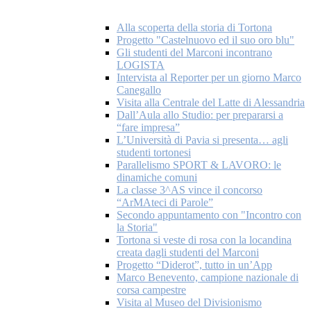
Alla scoperta della storia di Tortona
Progetto "Castelnuovo ed il suo oro blu"
Gli studenti del Marconi incontrano
LOGISTA
Intervista al Reporter per un giorno Marco
Canegallo
Visita alla Centrale del Latte di Alessandria
Dall’Aula allo Studio: per prepararsi a
“fare impresa”
L’Università di Pavia si presenta… agli
studenti tortonesi
Parallelismo SPORT & LAVORO: le
dinamiche comuni
La classe 3^AS vince il concorso
“ArMAteci di Parole”
Secondo appuntamento con "Incontro con
la Storia"
Tortona si veste di rosa con la locandina
creata dagli studenti del Marconi
Progetto “Diderot”, tutto in un’App
Marco Benevento, campione nazionale di
corsa campestre
Visita al Museo del Divisionismo