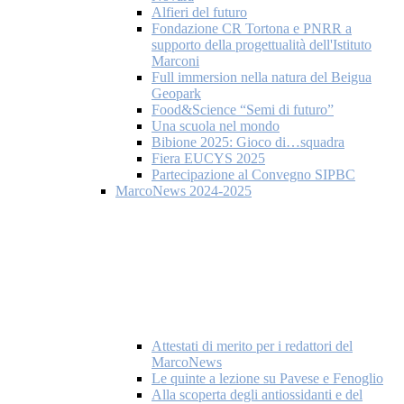
Alfieri del futuro
Fondazione CR Tortona e PNRR a
supporto della progettualità dell'Istituto
Marconi
Full immersion nella natura del Beigua
Geopark
Food&Science “Semi di futuro”
Una scuola nel mondo
Bibione 2025: Gioco di…squadra
Fiera EUCYS 2025
Partecipazione al Convegno SIPBC
MarcoNews 2024-2025
Attestati di merito per i redattori del
MarcoNews
Le quinte a lezione su Pavese e Fenoglio
Alla scoperta degli antiossidanti e del