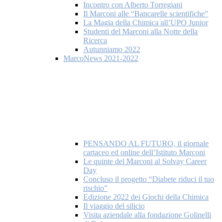
Incontro con Alberto Torregiani
Il Marconi alle “Bancarelle scientifiche”
La Magia della Chimica all’UPO Junior
Studenti del Marconi alla Notte della
Ricerca
Autunniamo 2022
MarcoNews 2021-2022
PENSANDO AL FUTURO, il giornale
cartaceo ed online dell’Istituto Marconi
Le quinte del Marconi al Solvay Career
Day
Concluso il progetto “Diabete riduci il tuo
rischio”
Edizione 2022 dei Giochi della Chimica
Il viaggio del silicio
Visita aziendale alla fondazione Golinelli