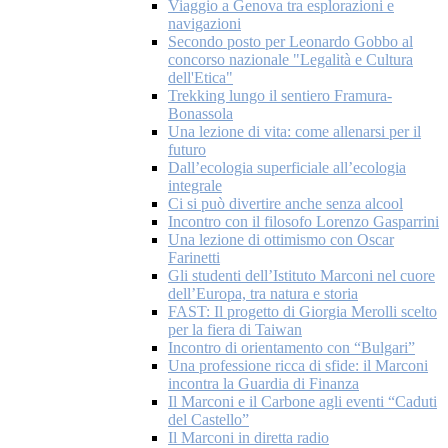
Viaggio a Genova tra esplorazioni e
navigazioni
Secondo posto per Leonardo Gobbo al
concorso nazionale "Legalità e Cultura
dell'Etica"
Trekking lungo il sentiero Framura-
Bonassola
Una lezione di vita: come allenarsi per il
futuro
Dall’ecologia superficiale all’ecologia
integrale
Ci si può divertire anche senza alcool
Incontro con il filosofo Lorenzo Gasparrini
Una lezione di ottimismo con Oscar
Farinetti
Gli studenti dell’Istituto Marconi nel cuore
dell’Europa, tra natura e storia
FAST: Il progetto di Giorgia Merolli scelto
per la fiera di Taiwan
Incontro di orientamento con “Bulgari”
Una professione ricca di sfide: il Marconi
incontra la Guardia di Finanza
Il Marconi e il Carbone agli eventi “Caduti
del Castello”
Il Marconi in diretta radio