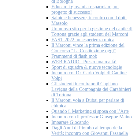
di Bologna
Educare i giovani a risparmiare, un
progetto di successo!
Salute e benessere, incontro con il dott.
Massolo
Un nuovo sito per la gestione del canile di
Tortona grazie agli studenti del Marconi
FAST 2022: un'esperienza unica
Il Marconi vince la prima edizione del
Concorso "La Costituzione oggi"
Frammenti di flash mob
WEB RADIO...Presto una realtà!
Sport di squadra & nuove tecnologie
Incontro col Dr. Carlo Volpi di Cantine
Volpi
Gli studenti incontrano il Capitano
Lavigna della Compagnia dei Carabinieri
di Tortona
Il Marconi vola a Dubai per parlare di
chimica
Quando il Marketing si sposa con l’Arte
Incontro con il professor Giuseppe Maino
Imparare Giocando
Dagli Anni di Piombo al tempo della
Verità: incontro con Giovanni Fasanella