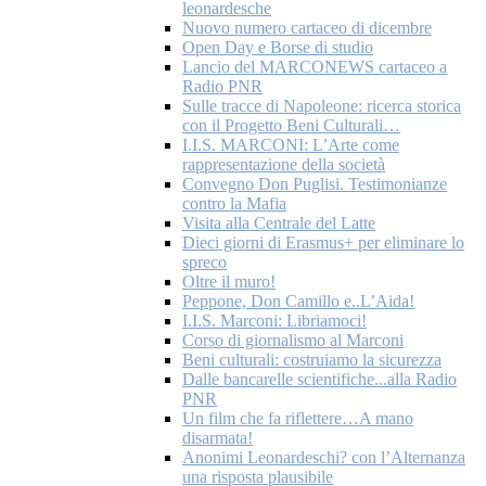
leonardesche
Nuovo numero cartaceo di dicembre
Open Day e Borse di studio
Lancio del MARCONEWS cartaceo a
Radio PNR
Sulle tracce di Napoleone: ricerca storica
con il Progetto Beni Culturali…
I.I.S. MARCONI: L’Arte come
rappresentazione della società
Convegno Don Puglisi. Testimonianze
contro la Mafia
Visita alla Centrale del Latte
Dieci giorni di Erasmus+ per eliminare lo
spreco
Oltre il muro!
Peppone, Don Camillo e..L’Aida!
I.I.S. Marconi: Libriamoci!
Corso di giornalismo al Marconi
Beni culturali: costruiamo la sicurezza
Dalle bancarelle scientifiche...alla Radio
PNR
Un film che fa riflettere…A mano
disarmata!
Anonimi Leonardeschi? con l’Alternanza
una risposta plausibile