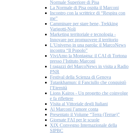
Normale Superiore di Pisa
La Normale di Pisa ospita il Marconi
Incontro con la scrittrice di “Respira con
me”
Camminare per stare bene, Trekking
Varigotti-Noli
Marketing territoriale e tecnologia -
Innovare per promuovere il territorio
L’Universo in una parola: il MarcoNews
incontra “Il Popolo”
ViviAmo la Montagna: il CAI di Tortona
presso l’Istituto Marconi
I ragazzi del MarcoNews in visita a Radio
PNR
Festival della Scienza di Genova
Tutankhamun: il Fanciullo che conquistò
l’Eternità
Lions Kairos - Un progetto che coinvolge
e fa riflettere
Visita al Vittoriale degli Italiani
Al Marconi l’amore conta
Presentato il Volume “Terra (Terrae)”
Giornate FAI per le scuole
XIX Convegno Internazionale della
SIPBC