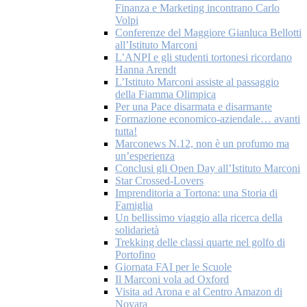
Finanza e Marketing incontrano Carlo
Volpi
Conferenze del Maggiore Gianluca Bellotti
all’Istituto Marconi
L’ANPI e gli studenti tortonesi ricordano
Hanna Arendt
L’Istituto Marconi assiste al passaggio
della Fiamma Olimpica
Per una Pace disarmata e disarmante
Formazione economico-aziendale… avanti
tutta!
Marconews N.12, non è un profumo ma
un’esperienza
Conclusi gli Open Day all’Istituto Marconi
Star Crossed-Lovers
Imprenditoria a Tortona: una Storia di
Famiglia
Un bellissimo viaggio alla ricerca della
solidarietà
Trekking delle classi quarte nel golfo di
Portofino
Giornata FAI per le Scuole
Il Marconi vola ad Oxford
Visita ad Arona e al Centro Amazon di
Novara