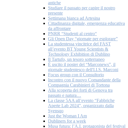
antiche
Studiare il passato per capire il nostro
presente
Settimana bianca ad Artesina
Cittadinanza digitale, emergenza educativa
da affrontare
PNRR “Studenti al centro“
Gli Open Day “giornate per esplorare”
La studentessa vincitrice del FAST
all’evento BT Young Scientists &
Technology Exhibition di Dublino
Il Tartufo, un tesoro sotterraneo
È uscito il poster del “Marconews”, il
giornale studentesco dell'I.I.S. Marconi
Focus group con il Consultorio
Incontro con il nuovo Comandante della
Compagnia Carabinieri di Tortona
Alla scoperta dei forti di Genova tra
passato e natura…
La classe 5AA all’evento “Fabbriche
Aperte Lab 2024”, organizzato dalla
Syensqo
Just the Woman I Am
Dubliners for a week
Musa futura: l’A.I. protagonista del festival