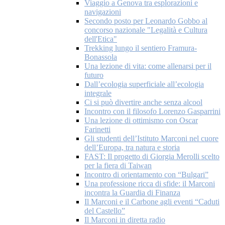
Viaggio a Genova tra esplorazioni e
navigazioni
Secondo posto per Leonardo Gobbo al
concorso nazionale "Legalità e Cultura
dell'Etica"
Trekking lungo il sentiero Framura-
Bonassola
Una lezione di vita: come allenarsi per il
futuro
Dall’ecologia superficiale all’ecologia
integrale
Ci si può divertire anche senza alcool
Incontro con il filosofo Lorenzo Gasparrini
Una lezione di ottimismo con Oscar
Farinetti
Gli studenti dell’Istituto Marconi nel cuore
dell’Europa, tra natura e storia
FAST: Il progetto di Giorgia Merolli scelto
per la fiera di Taiwan
Incontro di orientamento con “Bulgari”
Una professione ricca di sfide: il Marconi
incontra la Guardia di Finanza
Il Marconi e il Carbone agli eventi “Caduti
del Castello”
Il Marconi in diretta radio