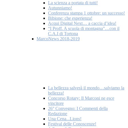
La scienza a portata di tutti!
Autunniamo!
Conferenza stampa 1 ottobre: un successo!
Bibione: che esperienza!
Acqui Digital Next… a caccia d’idea!
“I Proff. A scuola di montagna”…con il
C.A.I di Tortona
MarcoNews 2018-2019
La bellezza salverà il mondo…salviamo la
bellezza!
Concorso Rotary: Il Marconi ne esce
vincitore
26° Convegno: I Commenti della
Redazione
Una Cena...Lions!
Festival delle Conoscenze!