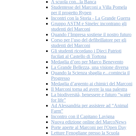
A scuola con...la Banca
Studentesse del Marconi a Villa Pomela
per il progetto Rypen
Incontri con la Storia - La Grande Guerra
Gruppo ASTM e Sinelec incontrano gli
studenti del Marconi
Quando l’Impresa sostiene il nostro futuro
Corso per l’uso del defibrillatore per gli
studenti del Marconi
Gli studenti ricordano i Dieci Patrioti
fucilati al Castello di Tortona
Medaglia d’oro per Marco Benevento
La Grande Bellezza, una visione diversa
Quando la Scienza sbaglia e...comincia il
Progresso
Medaglia d’argento ai chimici del Marconi
Il Marconi torna ad avere la sua palestra
La biodiversità, benessere e futuro “water
for life”
Ad Alessandria per assistere ad “Animal
Farm”
Incontro con il Capitano Lavigna
Nuova edizione online del MarcoNews
Porte aperte al Marconi per l'Open Day
Letture Fenogliane presso la Scuola