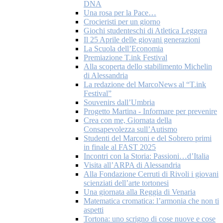
DNA
Una rosa per la Pace…
Crocieristi per un giorno
Giochi studenteschi di Atletica Leggera
Il 25 Aprile delle giovani generazioni
La Scuola dell’Economia
Premiazione T.ink Festival
Alla scoperta dello stabilimento Michelin
di Alessandria
La redazione del MarcoNews al “T.ink
Festival”
Souvenirs dall’Umbria
Progetto Martina - Informare per prevenire
Crea con me, Giornata della
Consapevolezza sull’Autismo
Studenti del Marconi e del Sobrero primi
in finale al FAST 2025
Incontri con la Storia: Passioni…d’Italia
Visita all’ARPA di Alessandria
Alla Fondazione Cerruti di Rivoli i giovani
scienziati dell’arte tortonesi
Una giornata alla Reggia di Venaria
Matematica cromatica: l’armonia che non ti
aspetti
Tortona: uno scrigno di cose nuove e cose