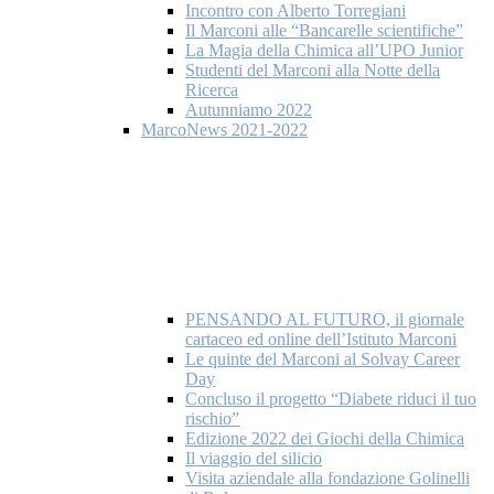
Incontro con Alberto Torregiani
Il Marconi alle “Bancarelle scientifiche”
La Magia della Chimica all’UPO Junior
Studenti del Marconi alla Notte della
Ricerca
Autunniamo 2022
MarcoNews 2021-2022
PENSANDO AL FUTURO, il giornale
cartaceo ed online dell’Istituto Marconi
Le quinte del Marconi al Solvay Career
Day
Concluso il progetto “Diabete riduci il tuo
rischio”
Edizione 2022 dei Giochi della Chimica
Il viaggio del silicio
Visita aziendale alla fondazione Golinelli