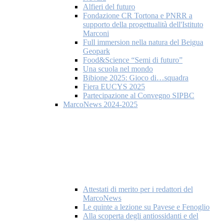
Alfieri del futuro
Fondazione CR Tortona e PNRR a
supporto della progettualità dell'Istituto
Marconi
Full immersion nella natura del Beigua
Geopark
Food&Science “Semi di futuro”
Una scuola nel mondo
Bibione 2025: Gioco di…squadra
Fiera EUCYS 2025
Partecipazione al Convegno SIPBC
MarcoNews 2024-2025
Attestati di merito per i redattori del
MarcoNews
Le quinte a lezione su Pavese e Fenoglio
Alla scoperta degli antiossidanti e del