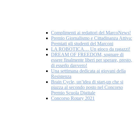
Complimenti ai redattori del MarcoNews!
Premio Giornalismo e Cittadinanza Attiva:
Premiati gli studenti del Marconi
LA ROBOTICA… Un gioco da ragazzi!
DREAM OF FREEDOM, sognare di
essere finalmente liberi per sperare, presto,
di esserlo davvero!
Una settimana dedicata ai giovani della
Resistenza
Brain Cycle, un’idea di start-up che si
piazza al secondo posto nel Concorso
Premio Scuola Digitale
Concorso Rotary 2021