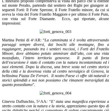
L’itinerario proposto comprendeva la visita del parco che si estende
sul monte Peralto, partendo dal sentiero dei Righi per giungere ai
seguenti Forti: Il Forte Sperone, il Forte Fratello minore, da cui si
aveva la vista del Forte Fratello Maggiore e per ultimo il Forte Puin,
con vista sul Forte Diamante.
Ecco, qui riportate, alcune
impressioni:
Martina Perini di 4^AR: “
La camminata si è svolta attraversando
paesaggi sempre diversi, dai boschi alle montagne, fino a
raggiungere, passando tra i sentieri rocciosi, i Forti del Fratello
Minore, dove abbiamo potuto ammirare dall’alto, con una vista
mozzafiato, l’intero territorio genovese.
Il punto di forza
dell’escursione è stato il contatto con la natura incontaminata ed i
suoi elementi. Dopo la discesa, una breve sosta nel centro storico
della città e la doverosa visita al centro nevralgico di Genova, la
bellissima Piazza De Ferrari.
Il nostro Paese ci offre siti naturali e
storici splendidi e noi non possiamo che rimanere meravigliati da
quanto possediamo
”.
Ginevra Daffunchio, 5^AA
: “E’ stata una magnifica esperienza a
stretto contatto con la natura e la storia, apprezziamo questo tipo di
uscite didattiche perché ci consentono di vedere concretamente ciò