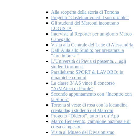
Alla scoperta della storia di Tortona
Progetto "Castelnuovo ed il suo oro blu"
Gli studenti del Marconi incontrano
LOGISTA
Intervista al Reporter per un giorno Marco
Canegallo
Visita alla Centrale del Latte di Alessandria
Dall’Aula allo Studio: per prepararsi a
“fare impresa”
L’Università di Pavia si presenta… agli
studenti tortonesi
Parallelismo SPORT & LAVORO: le
dinamiche comuni
La classe 3^AS vince il concorso
“ArMAteci di Parole”
Secondo appuntamento con "Incontro con
la Storia"
Tortona si veste di rosa con la locandina
creata dagli studenti del Marconi
Progetto “Diderot”, tutto in un’App
Marco Benevento, campione nazionale di
corsa campestre
Visita al Museo del Divisionismo