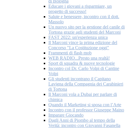
di Bologna
Educare i giovani a risparmiare, un
progetto di successo!
Salute e benessere, incontro con il dott.
Massolo
Un nuovo sito per la gestione del canile di
Tortona grazie agli studenti del Marconi
FAST 2022: un'esperienza unica
Il Marconi vince la prima edizione del
Concorso "La Costituzione oggi"
Frammenti di flash mob
WEB RADIO...Presto una realtà!
Sport di squadra & nuove tecnologie
Incontro col Dr. Carlo Volpi di Cantine
Volpi
Gli studenti incontrano il Capitano
Lavigna della Compagnia dei Carabinieri
di Tortona
Il Marconi vola a Dubai per parlare di
chimica
Quando il Marketing si sposa con l’Arte
Incontro con il professor Giuseppe Maino
Imparare Giocando
Dagli Anni di Piombo al tempo della
Verità: incontro con Giovanni Fasanella