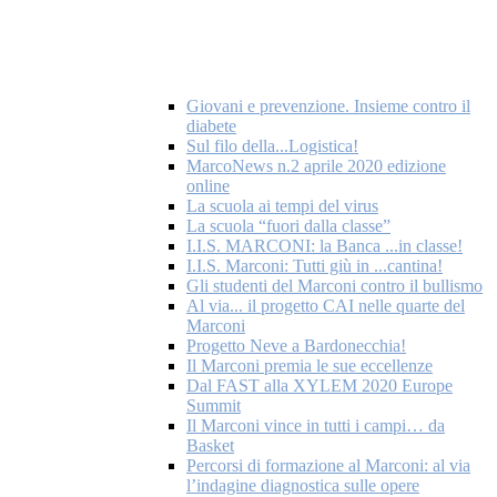
Giovani e prevenzione. Insieme contro il
diabete
Sul filo della...Logistica!
MarcoNews n.2 aprile 2020 edizione
online
La scuola ai tempi del virus
La scuola “fuori dalla classe”
I.I.S. MARCONI: la Banca ...in classe!
I.I.S. Marconi: Tutti giù in ...cantina!
Gli studenti del Marconi contro il bullismo
Al via... il progetto CAI nelle quarte del
Marconi
Progetto Neve a Bardonecchia!
Il Marconi premia le sue eccellenze
Dal FAST alla XYLEM 2020 Europe
Summit
Il Marconi vince in tutti i campi… da
Basket
Percorsi di formazione al Marconi: al via
l’indagine diagnostica sulle opere