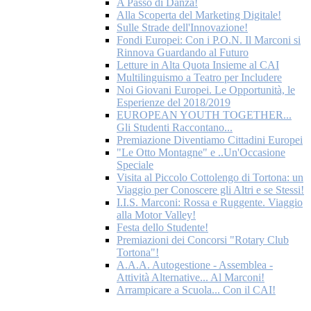
A Passo di Danza!
Alla Scoperta del Marketing Digitale!
Sulle Strade dell'Innovazione!
Fondi Europei: Con i P.O.N. Il Marconi si
Rinnova Guardando al Futuro
Letture in Alta Quota Insieme al CAI
Multilinguismo a Teatro per Includere
Noi Giovani Europei. Le Opportunità, le
Esperienze del 2018/2019
EUROPEAN YOUTH TOGETHER...
Gli Studenti Raccontano...
Premiazione Diventiamo Cittadini Europei
"Le Otto Montagne" e ..Un'Occasione
Speciale
Visita al Piccolo Cottolengo di Tortona: un
Viaggio per Conoscere gli Altri e se Stessi!
I.I.S. Marconi: Rossa e Ruggente. Viaggio
alla Motor Valley!
Festa dello Studente!
Premiazioni dei Concorsi "Rotary Club
Tortona"!
A.A.A. Autogestione - Assemblea -
Attività Alternative... Al Marconi!
Arrampicare a Scuola... Con il CAI!