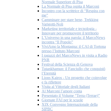
Normale Superiore di Pisa
La Normale di Pisa ospita il Marconi
Incontro con la scrittrice di “Respira con
me”
Camminare per stare bene, Trekking
Varigotti-Noli
Marketing territoriale e tecnologia -
Innovare per promuovere il territorio
L’Universo in una parola: il MarcoNews
incontra “Il Popolo”
ViviAmo la Montagna: il CAI di Tortona
presso l’Istituto Marconi
I ragazzi del MarcoNews in visita a Radio
PNR
Festival della Scienza di Genova
Tutankhamun: il Fanciullo che conquistò
l’Eternità
Lions Kairos - Un progetto che coinvolge
e fa riflettere
Visita al Vittoriale degli Italiani
Al Marconi l’amore conta
Presentato il Volume “Terra (Terrae)”
Giornate FAI per le scuole
XIX Convegno Internazionale della
SIPBC