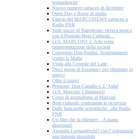
leonardesche
Nuovo numero cartaceo di dicembre
Open Day e Borse di studio
Lancio del MARCONEWS cartaceo a
Radio PNR
Sulle tracce di Napoleone: ricerca storica
con il Progetto Beni Culturali…
I.I.S. MARCONI: L’Arte come
rappresentazione della società
Convegno Don Puglisi. Testimonianze
contro la Mafia
Visita alla Centrale del Latte
Dieci giorni di Erasmus+ per eliminare lo
spreco
Oltre il muro!
Peppone, Don Camillo e..L’Aida!
I.I.S. Marconi: Libriamoci!
Corso di giornalismo al Marconi
Beni culturali: costruiamo la sicurezza
Dalle bancarelle scientifiche...alla Radio
PNR
Un film che fa riflettere…A mano
disarmata!
Anonimi Leonardeschi? con l’Alternanza
una risposta plausibile