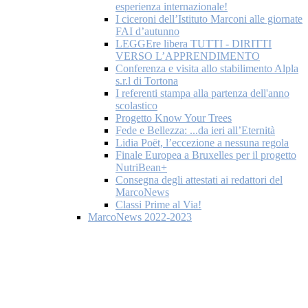
esperienza internazionale!
I ciceroni dell’Istituto Marconi alle giornate
FAI d’autunno
LEGGEre libera TUTTI - DIRITTI
VERSO L’APPRENDIMENTO
Conferenza e visita allo stabilimento Alpla
s.r.l di Tortona
I referenti stampa alla partenza dell'anno
scolastico
Progetto Know Your Trees
Fede e Bellezza: ...da ieri all’Eternità
Lidia Poët, l’eccezione a nessuna regola
Finale Europea a Bruxelles per il progetto
NutriBean+
Consegna degli attestati ai redattori del
MarcoNews
Classi Prime al Via!
MarcoNews 2022-2023