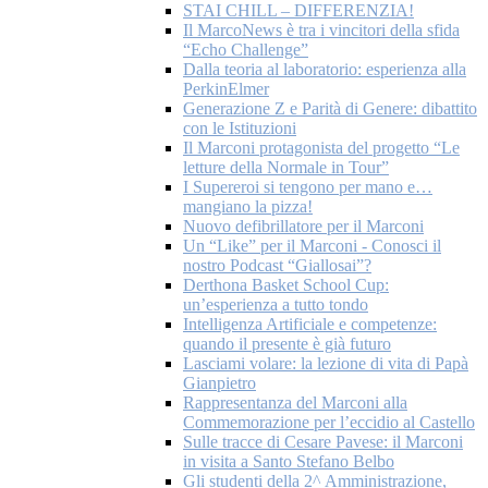
STAI CHILL – DIFFERENZIA!
Il MarcoNews è tra i vincitori della sfida
“Echo Challenge”
Dalla teoria al laboratorio: esperienza alla
PerkinElmer
Generazione Z e Parità di Genere: dibattito
con le Istituzioni
Il Marconi protagonista del progetto “Le
letture della Normale in Tour”
I Supereroi si tengono per mano e…
mangiano la pizza!
Nuovo defibrillatore per il Marconi
Un “Like” per il Marconi - Conosci il
nostro Podcast “Giallosai”?
Derthona Basket School Cup:
un’esperienza a tutto tondo
Intelligenza Artificiale e competenze:
quando il presente è già futuro
Lasciami volare: la lezione di vita di Papà
Gianpietro
Rappresentanza del Marconi alla
Commemorazione per l’eccidio al Castello
Sulle tracce di Cesare Pavese: il Marconi
in visita a Santo Stefano Belbo
Gli studenti della 2^ Amministrazione,