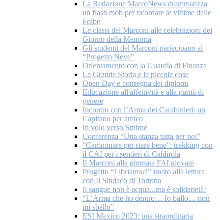
La Redazione MarcoNews drammatizza
un flash mob per ricordare le vittime delle
Foibe
Le classi del Marconi alle celebrazioni del
Giorno della Memoria
Gli studenti del Marconi partecipano al
“Progetto Neve”
Orientamento con la Guardia di Finanza
La Grande Storia e le piccole cose
Open Day e consegna dei diplomi
Educazione all'affettività e alla parità di
genere
Incontro con l’Arma dei Carabinieri: un
Capitano per amico
In volo verso Smirne
Conferenza “Una stanza tutta per noi”
“Camminare per stare bene”: trekking con
il CAI per i sentieri di Caldirola
Il Marconi alla giornata FAI giovani
Progetto “Libriamoci” invito alla lettura
con Il Sindaco di Tortona
Il sangue non è acqua...ma è solidarietà!
“L’Arma che ho dentro… Io ballo… non
mi sballo”
ESI Mexico 2023: una straordinaria