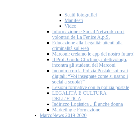
Scatti fotografici
Manifesti
Video
Informazione e Social Network con i
volontari de La Fenice A.p.S.
Educazione alla Legalità: attenti alla
criminalità sul web
Marconi: creiamo le app del nostro futuro!
Il Prof. Guido Chichino, infettivologo,
incontra gli studenti del Marconi
Incontro con la Polizia Postale sui reati
digitali: “Voi insegnate come si usano i
social a scuola?”
Lezioni formative con la polizia postale
LEGALITÀ E CULTURA
DELL’ETICA
Indirizzo Logistica ...È anche donna
Marketing e Formazione
MarcoNews 2019-2020