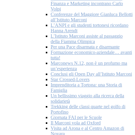
Finanza e Marketing incontrano Carlo
Volpi
Conferenze del Maggiore Gianluca Bellotti
all’Istituto Marconi
L’ANPI e gli studenti tortonesi ricordano
Hanna Arendt
L’Istituto Marconi assiste al passaggio
della Fiamma Olimpica
Per una Pace disarmata e disarmante
Formazione economico-aziendale… avanti
tutta!
Marconews N.12, non è un profumo ma
un’esperienza
Conclusi gli Open Day all’Istituto Marconi
Star Crossed-Lovers
Imprenditoria a Tortona: una Storia di
Famiglia
Un bellissimo viaggio alla ricerca della
solidarietà
Trekking delle classi quarte nel golfo di
Portofino
Giornata FAI per le Scuole
Il Marconi vola ad Oxford
Visita ad Arona e al Centro Amazon di
Novara