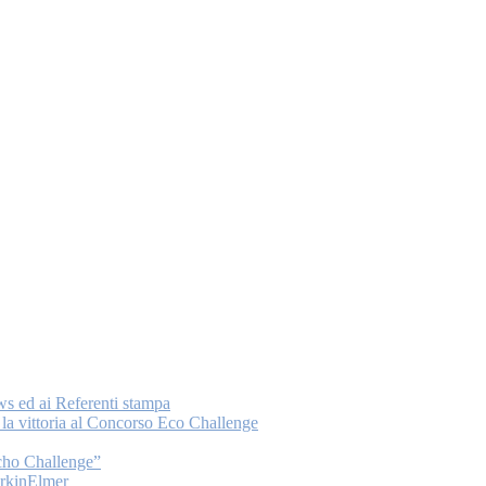
ws ed ai Referenti stampa
a vittoria al Concorso Eco Challenge
Echo Challenge”
PerkinElmer