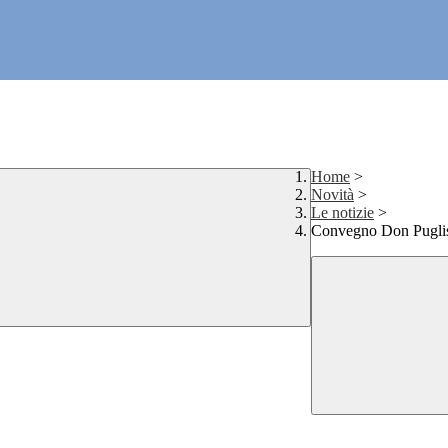
Home
>
Novità
>
Le notizie
>
Convegno Don Puglisi