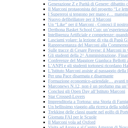
Generazione Z e Parità di Genere: dibattito c
Il Marconi protagonista del progetto “Le let
I Supereroi si tengono per mano e… mangian
Nuovo defibrillatore per il Marconi
Un “Like” per il Marconi - Conosci il nostr
Derthona Basket School Cup: un’esperienza 
Intelligenza Artificiale e competenze: quando
Lasciami volare: la lezione di vita di Papà G
Rappresentanza del Marconi alla Commemoraz
Sulle tracce di Cesare Pavese: il Marconi in
Gli studenti della 2^ Amministrazione, Fina
Conferenze del Maggiore Gianluca Bellotti a
L’ANPI e gli studenti tortonesi ricordano H
L’Istituto Marconi assiste al passaggio del
Per una Pace disarmata e disarmante
Formazione economico-aziendale… avanti tu
Marconews N.12, non è un profumo ma un’
Conclusi gli Open Day all’Istituto Marconi
Star Crossed-Lovers
Imprenditoria a Tortona: una Storia di Famig
Un bellissimo viaggio alla ricerca della solid
Trekking delle classi quarte nel golfo di Por
Giornata FAI per le Scuole
Il Marconi vola ad Oxford
Visita ad Arona e al Centro Amazon di Nov