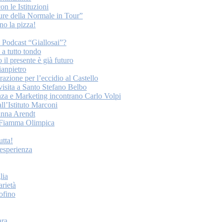
on le Istituzioni
ture della Normale in Tour”
o la pizza!
o Podcast “Giallosai”?
a tutto tondo
 il presente è già futuro
ianpietro
ione per l’eccidio al Castello
 visita a Santo Stefano Belbo
nza e Marketing incontrano Carlo Volpi
ll’Istituto Marconi
anna Arendt
la Fiamma Olimpica
tta!
esperienza
lia
arietà
tofino
ara