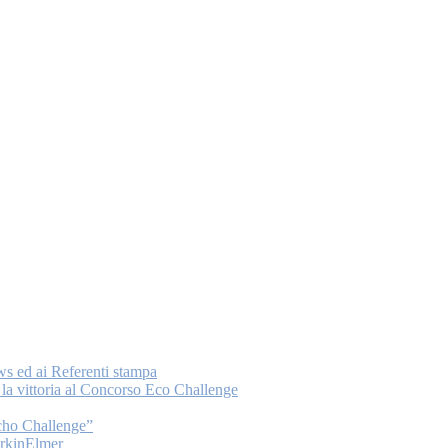
ws ed ai Referenti stampa
a vittoria al Concorso Eco Challenge
Echo Challenge”
PerkinElmer