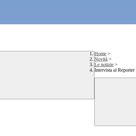
Home
>
Novità
>
Le notizie
>
Intervista al Reporte