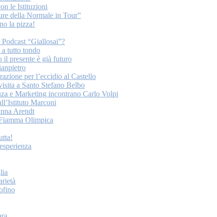
on le Istituzioni
ture della Normale in Tour”
o la pizza!
o Podcast “Giallosai”?
a tutto tondo
 il presente è già futuro
ianpietro
ione per l’eccidio al Castello
 visita a Santo Stefano Belbo
nza e Marketing incontrano Carlo Volpi
ll’Istituto Marconi
anna Arendt
la Fiamma Olimpica
tta!
esperienza
lia
arietà
tofino
ara