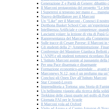
Generazione Z e Parità di Genere: dibattito c
Il Marconi protagonista del progetto “Le let
I Supereroi si tengono per mano e… mangian
Nuovo defibrillatore per il Marconi
Un “Like” per il Marconi - Conosci il nostr
Derthona Basket School Cup: un’esperienza 
Intelligenza Artificiale e competenze: quando
Lasciami volare: la lezione di vita di Papà G
Rappresentanza del Marconi alla Commemoraz
Sulle tracce di Cesare Pavese: il Marconi in
Gli studenti della 2^ Amministrazione, Fina
Conferenze del Maggiore Gianluca Bellotti a
L’ANPI e gli studenti tortonesi ricordano H
L’Istituto Marconi assiste al passaggio del
Per una Pace disarmata e disarmante
Formazione economico-aziendale… avanti tu
Marconews N.12, non è un profumo ma un’
Conclusi gli Open Day all’Istituto Marconi
Star Crossed-Lovers
Imprenditoria a Tortona: una Storia di Famig
Un bellissimo viaggio alla ricerca della solid
Trekking delle classi quarte nel golfo di Por
Giornata FAI per le Scuole
Il Marconi vola ad Oxford
Visita ad Arona e al Centro Amazon di Nov