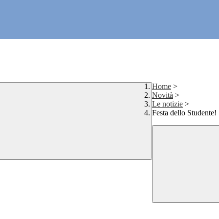
Home
>
Novità
>
Le notizie
>
Festa dello Studente!