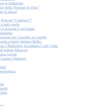
on le Istituzioni
ture della Normale in Tour”
o la pizza!
o Podcast “Giallosai”?
a tutto tondo
 il presente è già futuro
ianpietro
ione per l’eccidio al Castello
 visita a Santo Stefano Belbo
nza e Marketing incontrano Carlo Volpi
ll’Istituto Marconi
anna Arendt
la Fiamma Olimpica
tta!
esperienza
lia
arietà
tofino
ara