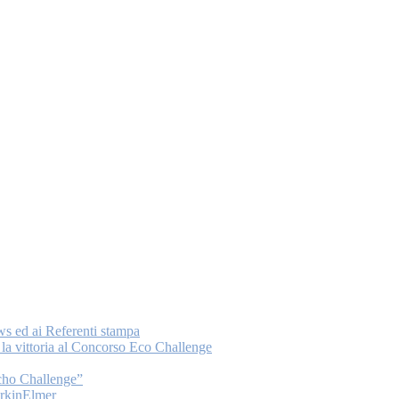
ws ed ai Referenti stampa
a vittoria al Concorso Eco Challenge
Echo Challenge”
PerkinElmer