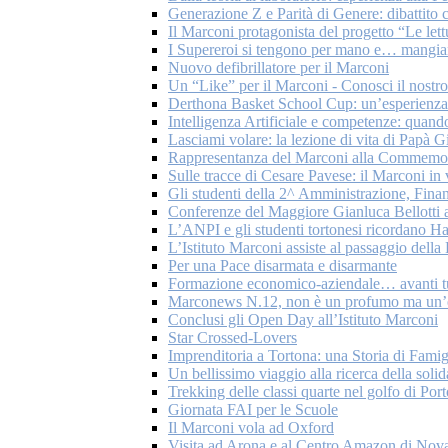
Generazione Z e Parità di Genere: dibattito c
Il Marconi protagonista del progetto “Le let
I Supereroi si tengono per mano e… mangian
Nuovo defibrillatore per il Marconi
Un “Like” per il Marconi - Conosci il nostr
Derthona Basket School Cup: un’esperienza 
Intelligenza Artificiale e competenze: quando
Lasciami volare: la lezione di vita di Papà G
Rappresentanza del Marconi alla Commemoraz
Sulle tracce di Cesare Pavese: il Marconi in
Gli studenti della 2^ Amministrazione, Fina
Conferenze del Maggiore Gianluca Bellotti a
L’ANPI e gli studenti tortonesi ricordano H
L’Istituto Marconi assiste al passaggio del
Per una Pace disarmata e disarmante
Formazione economico-aziendale… avanti tu
Marconews N.12, non è un profumo ma un’
Conclusi gli Open Day all’Istituto Marconi
Star Crossed-Lovers
Imprenditoria a Tortona: una Storia di Famig
Un bellissimo viaggio alla ricerca della solid
Trekking delle classi quarte nel golfo di Por
Giornata FAI per le Scuole
Il Marconi vola ad Oxford
Visita ad Arona e al Centro Amazon di Nov