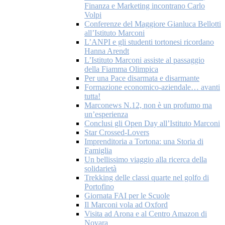
Finanza e Marketing incontrano Carlo
Volpi
Conferenze del Maggiore Gianluca Bellotti
all’Istituto Marconi
L’ANPI e gli studenti tortonesi ricordano
Hanna Arendt
L’Istituto Marconi assiste al passaggio
della Fiamma Olimpica
Per una Pace disarmata e disarmante
Formazione economico-aziendale… avanti
tutta!
Marconews N.12, non è un profumo ma
un’esperienza
Conclusi gli Open Day all’Istituto Marconi
Star Crossed-Lovers
Imprenditoria a Tortona: una Storia di
Famiglia
Un bellissimo viaggio alla ricerca della
solidarietà
Trekking delle classi quarte nel golfo di
Portofino
Giornata FAI per le Scuole
Il Marconi vola ad Oxford
Visita ad Arona e al Centro Amazon di
Novara