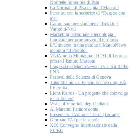
Normale Superiore di Pisa
La Normale di Pisa ospita il Marconi
Incontro con la scrittrice di “Respira con
me”
Camminare per stare bene, Trekking
Varigotti-Noli
Marketing territoriale e tecnologia -
Innovare per promuovere il territorio
L’Universo in una parola: il MarcoNews
incontra “Il Popolo”
ViviAmo la Montagna: il CAI di Tortona
presso l’Istituto Marconi
I ragazzi del MarcoNews in visita a Radio
PNR
Festival della Scienza di Genova
Tutankhamun: il Fanciullo che conquistò
l’Eternità
Lions Kairos - Un progetto che coinvolge
e fa riflettere
Visita al Vittoriale degli Italiani
Al Marconi l’amore conta
Presentato il Volume “Terra (Terrae)”
Giornate FAI per le scuole
XIX Convegno Internazionale della
SIPBC