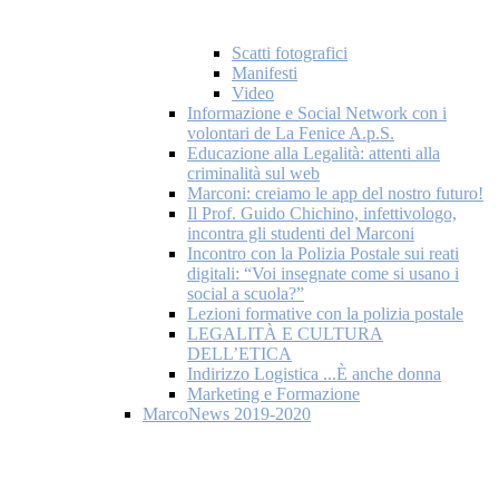
Scatti fotografici
Manifesti
Video
Informazione e Social Network con i
volontari de La Fenice A.p.S.
Educazione alla Legalità: attenti alla
criminalità sul web
Marconi: creiamo le app del nostro futuro!
Il Prof. Guido Chichino, infettivologo,
incontra gli studenti del Marconi
Incontro con la Polizia Postale sui reati
digitali: “Voi insegnate come si usano i
social a scuola?”
Lezioni formative con la polizia postale
LEGALITÀ E CULTURA
DELL’ETICA
Indirizzo Logistica ...È anche donna
Marketing e Formazione
MarcoNews 2019-2020