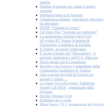
antiche
Studiare il passato per capire il nostro
presente
Settimana bianca ad Artesina
Cittadinanza digitale, emergenza educativa
da affrontare
PNRR “Studenti al centro“
Gli Open Day “giornate per esplorare”
La studentessa vincitrice del FAST
all’evento BT Young Scientists &
Technology Exhibition di Dublino
Il Tartufo, un tesoro sotterraneo
È uscito il poster del “Marconews”, il
giornale studentesco dell'I.I.S. Marconi
Focus group con il Consultorio
Incontro con il nuovo Comandante della
Compagnia Carabinieri di Tortona
Alla scoperta dei forti di Genova tra
passato e natura…
La classe 5AA all’evento “Fabbriche
Aperte Lab 2024”, organizzato dalla
Syensqo
Just the Woman I Am
Dubliners for a week
Musa futura: l’A.I. protagonista del festival