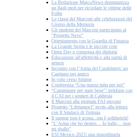
La Redazione MarcoNews drammatizza
un flash mob per ricordare le vittime delle
Foibe
Le classi del Marconi alle celebrazioni del
Giorno della Memoria
Gli studenti del Marconi partecipano al
“Progetto Neve”
Orientamento con la Guardia di Finanza
La Grande Storia e le piccole cose
Open Day e consegna dei diplomi
Educazione all'affettività e alla parità di
genere
Incontro con l’Arma dei Carabinieri: un
Capitano per amico
In volo verso Smirne
Conferenza “Una stanza tutta per noi”
“Camminare per stare bene”: trekking con
il CAI per i sentieri di Caldirola
Il Marconi alla giornata FAI giovani
Progetto “Libriamoci” invito alla lettura
con Il Sindaco di Tortona
Il sangue non è acqua...ma è solidarietà!
“L’Arma che ho dentro… Io ballo… non
mi sballo”
ESI Mexico 2023: una straordinaria