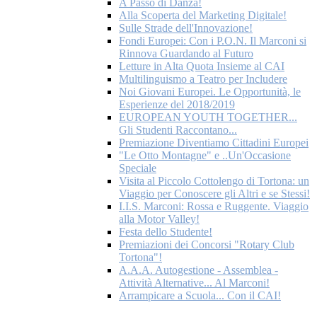
A Passo di Danza!
Alla Scoperta del Marketing Digitale!
Sulle Strade dell'Innovazione!
Fondi Europei: Con i P.O.N. Il Marconi si
Rinnova Guardando al Futuro
Letture in Alta Quota Insieme al CAI
Multilinguismo a Teatro per Includere
Noi Giovani Europei. Le Opportunità, le
Esperienze del 2018/2019
EUROPEAN YOUTH TOGETHER...
Gli Studenti Raccontano...
Premiazione Diventiamo Cittadini Europei
"Le Otto Montagne" e ..Un'Occasione
Speciale
Visita al Piccolo Cottolengo di Tortona: un
Viaggio per Conoscere gli Altri e se Stessi!
I.I.S. Marconi: Rossa e Ruggente. Viaggio
alla Motor Valley!
Festa dello Studente!
Premiazioni dei Concorsi "Rotary Club
Tortona"!
A.A.A. Autogestione - Assemblea -
Attività Alternative... Al Marconi!
Arrampicare a Scuola... Con il CAI!