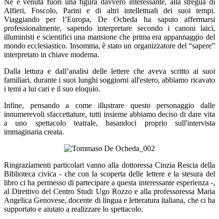
Ne è venuta fuori una figura davvero interessante, alla stregua di
Alfieri, Foscolo, Parini e di altri intellettuali dei suoi tempi.
Viaggiando per l’Europa, De Ocheda ha saputo affermarsi
professionalmente, sapendo interpretare secondo i canoni laici,
illuministi e scientifici una mansione che prima era appannaggio del
mondo ecclesiastico. Insomma, è stato un organizzatore del “sapere”
interpretato in chiave moderna.
Dalla lettura e dall’analisi delle lettere che aveva scritto ai suoi
familiari, durante i suoi lunghi soggiorni all'estero, abbiamo ricavato
i temi a lui cari e il suo eloquio.
Infine, pensando a come illustrare questo personaggio dalle
innumerevoli sfaccettature, tutti insieme abbiamo deciso di dare vita
a uno spettacolo teatrale, basandoci proprio sull'intervista
immaginaria creata.
Ringraziamenti particolari vanno alla dottoressa Cinzia Rescia della
Biblioteca civica - che con la scoperta delle lettere e la stesura del
libro ci ha permesso di partecipare a questa interessante esperienza -,
al Direttivo del Centro Studi Ugo Rozzo e alla professoressa Maria
Angelica Genovese, docente di lingua e letteratura italiana, che ci ha
supportato e aiutato a realizzare lo spettacolo.