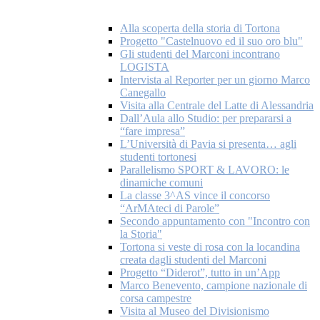
Alla scoperta della storia di Tortona
Progetto "Castelnuovo ed il suo oro blu"
Gli studenti del Marconi incontrano
LOGISTA
Intervista al Reporter per un giorno Marco
Canegallo
Visita alla Centrale del Latte di Alessandria
Dall’Aula allo Studio: per prepararsi a
“fare impresa”
L’Università di Pavia si presenta… agli
studenti tortonesi
Parallelismo SPORT & LAVORO: le
dinamiche comuni
La classe 3^AS vince il concorso
“ArMAteci di Parole”
Secondo appuntamento con "Incontro con
la Storia"
Tortona si veste di rosa con la locandina
creata dagli studenti del Marconi
Progetto “Diderot”, tutto in un’App
Marco Benevento, campione nazionale di
corsa campestre
Visita al Museo del Divisionismo