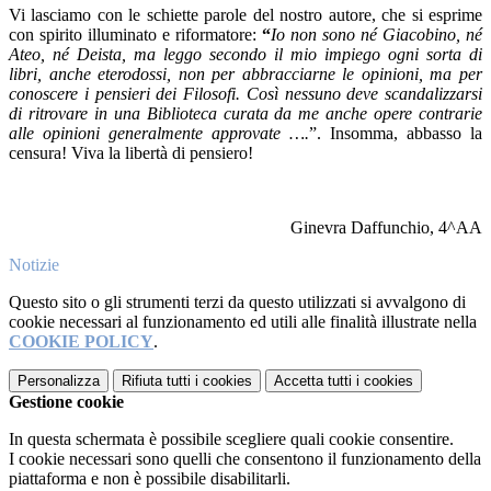
Vi lasciamo con le schiette parole del nostro autore, che si esprime
con spirito illuminato e riformatore:
“
Io non sono né Giacobino, né
Ateo, né Deista, ma leggo secondo il mio impiego ogni sorta di
libri, anche eterodossi, non per abbracciarne le opinioni, ma per
conoscere i pensieri dei Filosofi. Così nessuno deve scandalizzarsi
di ritrovare in una Biblioteca curata da me anche opere contrarie
alle opinioni generalmente approvate ….
”.
Insomma, abbasso la
censura! Viva la libertà di pensiero
!
Ginevra Daffunchio, 4^AA
Notizie
Questo sito o gli strumenti terzi da questo utilizzati si avvalgono di
cookie necessari al funzionamento ed utili alle finalità illustrate nella
COOKIE POLICY
.
Personalizza
Rifiuta tutti
i cookies
Accetta tutti
i cookies
Gestione cookie
In questa schermata è possibile scegliere quali cookie consentire.
I cookie necessari sono quelli che consentono il funzionamento della
piattaforma e non è possibile disabilitarli.