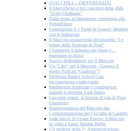
STAI CHILL – DIFFERENZIA!
Il MarcoNews è tra i vincitori della sfida
“Echo Challenge”
Dalla teoria al laboratorio: esperienza alla
PerkinElmer
Generazione Z e Parità di Genere: dibattito
con le Istituzioni
Il Marconi protagonista del progetto “Le
letture della Normale in Tour”
I Supereroi si tengono per mano e…
mangiano la pizza!
Nuovo defibrillatore per il Marconi
Un “Like” per il Marconi - Conosci il
nostro Podcast “Giallosai”?
Derthona Basket School Cup:
un’esperienza a tutto tondo
Intelligenza Artificiale e competenze:
quando il presente è già futuro
Lasciami volare: la lezione di vita di Papà
Gianpietro
Rappresentanza del Marconi alla
Commemorazione per l’eccidio al Castello
Sulle tracce di Cesare Pavese: il Marconi
in visita a Santo Stefano Belbo
Gli studenti della 2^ Amministrazione,