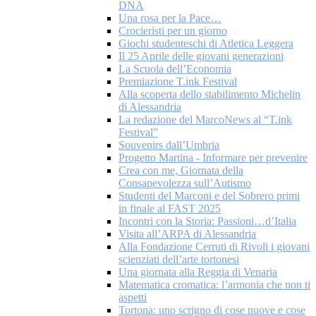
DNA
Una rosa per la Pace…
Crocieristi per un giorno
Giochi studenteschi di Atletica Leggera
Il 25 Aprile delle giovani generazioni
La Scuola dell’Economia
Premiazione T.ink Festival
Alla scoperta dello stabilimento Michelin
di Alessandria
La redazione del MarcoNews al “T.ink
Festival”
Souvenirs dall’Umbria
Progetto Martina - Informare per prevenire
Crea con me, Giornata della
Consapevolezza sull’Autismo
Studenti del Marconi e del Sobrero primi
in finale al FAST 2025
Incontri con la Storia: Passioni…d’Italia
Visita all’ARPA di Alessandria
Alla Fondazione Cerruti di Rivoli i giovani
scienziati dell’arte tortonesi
Una giornata alla Reggia di Venaria
Matematica cromatica: l’armonia che non ti
aspetti
Tortona: uno scrigno di cose nuove e cose