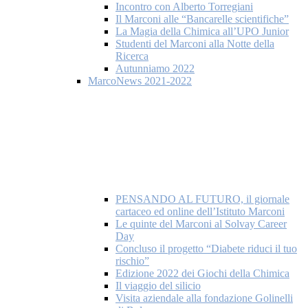
Incontro con Alberto Torregiani
Il Marconi alle “Bancarelle scientifiche”
La Magia della Chimica all’UPO Junior
Studenti del Marconi alla Notte della
Ricerca
Autunniamo 2022
MarcoNews 2021-2022
PENSANDO AL FUTURO, il giornale
cartaceo ed online dell’Istituto Marconi
Le quinte del Marconi al Solvay Career
Day
Concluso il progetto “Diabete riduci il tuo
rischio”
Edizione 2022 dei Giochi della Chimica
Il viaggio del silicio
Visita aziendale alla fondazione Golinelli