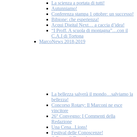
La scienza a portata di tutti!
Autunniamo!
Conferenza stampa 1 ottobre: un successo!
Bibione: che esperienza!
Acqui Digital Next… a caccia d’idea!
“I Proff. A scuola di montagna”…con il
C.A.I di Tortona
MarcoNews 2018-2019
La bellezza salverà il mondo…salviamo la
bellezza!
Concorso Rotary: Il Marconi ne esce
vincitore
26° Convegno: I Commenti della
Redazione
Una Cena...Lions!
Festival delle Conoscenze!