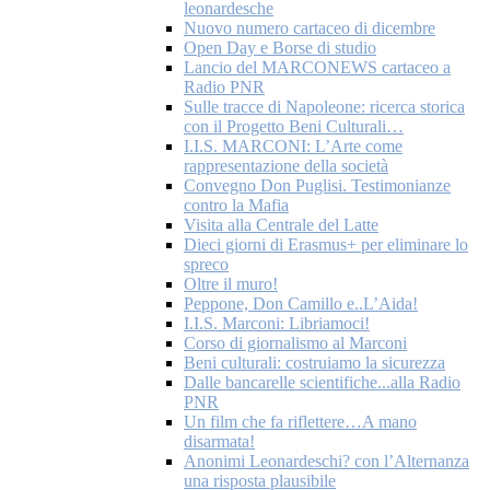
leonardesche
Nuovo numero cartaceo di dicembre
Open Day e Borse di studio
Lancio del MARCONEWS cartaceo a
Radio PNR
Sulle tracce di Napoleone: ricerca storica
con il Progetto Beni Culturali…
I.I.S. MARCONI: L’Arte come
rappresentazione della società
Convegno Don Puglisi. Testimonianze
contro la Mafia
Visita alla Centrale del Latte
Dieci giorni di Erasmus+ per eliminare lo
spreco
Oltre il muro!
Peppone, Don Camillo e..L’Aida!
I.I.S. Marconi: Libriamoci!
Corso di giornalismo al Marconi
Beni culturali: costruiamo la sicurezza
Dalle bancarelle scientifiche...alla Radio
PNR
Un film che fa riflettere…A mano
disarmata!
Anonimi Leonardeschi? con l’Alternanza
una risposta plausibile