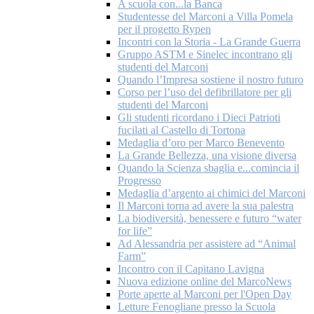
A scuola con...la Banca
Studentesse del Marconi a Villa Pomela
per il progetto Rypen
Incontri con la Storia - La Grande Guerra
Gruppo ASTM e Sinelec incontrano gli
studenti del Marconi
Quando l’Impresa sostiene il nostro futuro
Corso per l’uso del defibrillatore per gli
studenti del Marconi
Gli studenti ricordano i Dieci Patrioti
fucilati al Castello di Tortona
Medaglia d’oro per Marco Benevento
La Grande Bellezza, una visione diversa
Quando la Scienza sbaglia e...comincia il
Progresso
Medaglia d’argento ai chimici del Marconi
Il Marconi torna ad avere la sua palestra
La biodiversità, benessere e futuro “water
for life”
Ad Alessandria per assistere ad “Animal
Farm”
Incontro con il Capitano Lavigna
Nuova edizione online del MarcoNews
Porte aperte al Marconi per l'Open Day
Letture Fenogliane presso la Scuola