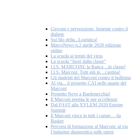
Giovani e prevenzione. Insieme contro il
diabete
Sul filo della...Logistica!
MarcoNews n.2 aprile 2020 edizione
online
La scuola ai tempi del virus
La scuola “fuori dalla classe”
I.I.S. MARCONI: la Banca ...in classe!
I.I.S. Marconi: Tutti giù in ...cantina!
Gli studenti del Marconi contro il bullismo
Al via... il progetto CAI nelle quarte del
Marconi
Progetto Neve a Bardonecchia!
Il Marconi premia le sue eccellenze
Dal FAST alla XYLEM 2020 Europe
Summit
Il Marconi vince in tutti i campi… da
Basket
Percorsi di formazione al Marconi: al via
l’indagine diagnostica sulle opere