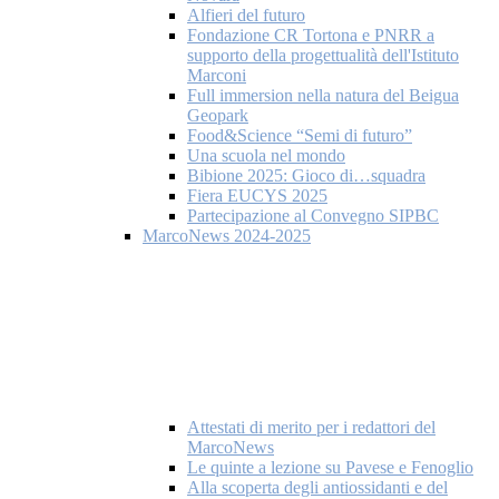
Alfieri del futuro
Fondazione CR Tortona e PNRR a
supporto della progettualità dell'Istituto
Marconi
Full immersion nella natura del Beigua
Geopark
Food&Science “Semi di futuro”
Una scuola nel mondo
Bibione 2025: Gioco di…squadra
Fiera EUCYS 2025
Partecipazione al Convegno SIPBC
MarcoNews 2024-2025
Attestati di merito per i redattori del
MarcoNews
Le quinte a lezione su Pavese e Fenoglio
Alla scoperta degli antiossidanti e del