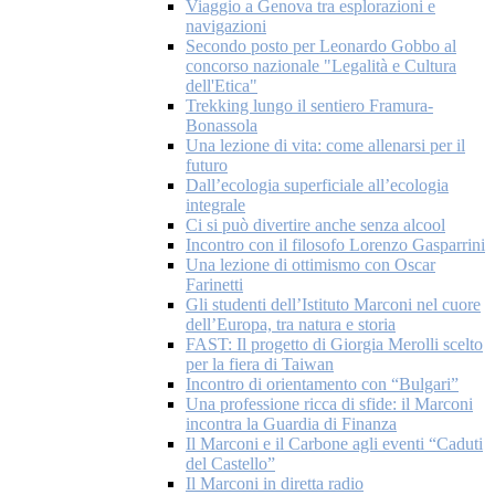
Viaggio a Genova tra esplorazioni e
navigazioni
Secondo posto per Leonardo Gobbo al
concorso nazionale "Legalità e Cultura
dell'Etica"
Trekking lungo il sentiero Framura-
Bonassola
Una lezione di vita: come allenarsi per il
futuro
Dall’ecologia superficiale all’ecologia
integrale
Ci si può divertire anche senza alcool
Incontro con il filosofo Lorenzo Gasparrini
Una lezione di ottimismo con Oscar
Farinetti
Gli studenti dell’Istituto Marconi nel cuore
dell’Europa, tra natura e storia
FAST: Il progetto di Giorgia Merolli scelto
per la fiera di Taiwan
Incontro di orientamento con “Bulgari”
Una professione ricca di sfide: il Marconi
incontra la Guardia di Finanza
Il Marconi e il Carbone agli eventi “Caduti
del Castello”
Il Marconi in diretta radio