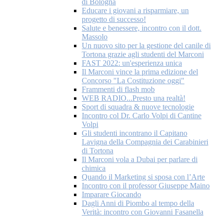
di Bologna
Educare i giovani a risparmiare, un
progetto di successo!
Salute e benessere, incontro con il dott.
Massolo
Un nuovo sito per la gestione del canile di
Tortona grazie agli studenti del Marconi
FAST 2022: un'esperienza unica
Il Marconi vince la prima edizione del
Concorso "La Costituzione oggi"
Frammenti di flash mob
WEB RADIO...Presto una realtà!
Sport di squadra & nuove tecnologie
Incontro col Dr. Carlo Volpi di Cantine
Volpi
Gli studenti incontrano il Capitano
Lavigna della Compagnia dei Carabinieri
di Tortona
Il Marconi vola a Dubai per parlare di
chimica
Quando il Marketing si sposa con l’Arte
Incontro con il professor Giuseppe Maino
Imparare Giocando
Dagli Anni di Piombo al tempo della
Verità: incontro con Giovanni Fasanella