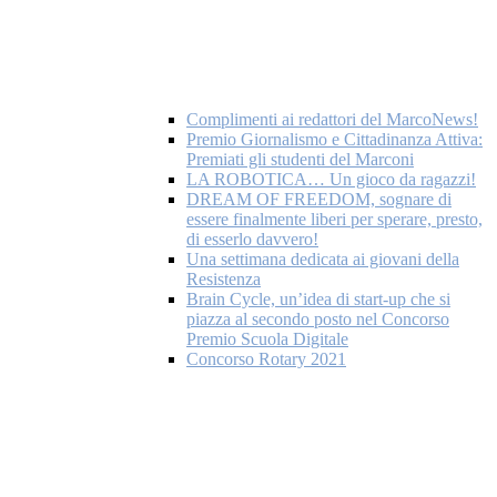
Complimenti ai redattori del MarcoNews!
Premio Giornalismo e Cittadinanza Attiva:
Premiati gli studenti del Marconi
LA ROBOTICA… Un gioco da ragazzi!
DREAM OF FREEDOM, sognare di
essere finalmente liberi per sperare, presto,
di esserlo davvero!
Una settimana dedicata ai giovani della
Resistenza
Brain Cycle, un’idea di start-up che si
piazza al secondo posto nel Concorso
Premio Scuola Digitale
Concorso Rotary 2021