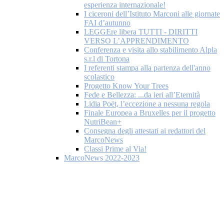
esperienza internazionale!
I ciceroni dell’Istituto Marconi alle giornate
FAI d’autunno
LEGGEre libera TUTTI - DIRITTI
VERSO L’APPRENDIMENTO
Conferenza e visita allo stabilimento Alpla
s.r.l di Tortona
I referenti stampa alla partenza dell'anno
scolastico
Progetto Know Your Trees
Fede e Bellezza: ...da ieri all’Eternità
Lidia Poët, l’eccezione a nessuna regola
Finale Europea a Bruxelles per il progetto
NutriBean+
Consegna degli attestati ai redattori del
MarcoNews
Classi Prime al Via!
MarcoNews 2022-2023