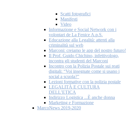
Scatti fotografici
Manifesti
Video
Informazione e Social Network con i
volontari de La Fenice A.p.S.
Educazione alla Legalità: attenti alla
criminalità sul web
Marconi: creiamo le app del nostro futuro!
Il Prof. Guido Chichino, infettivologo,
incontra gli studenti del Marconi
Incontro con la Polizia Postale sui reati
digitali: “Voi insegnate come si usano i
social a scuola?”
Lezioni formative con la polizia postale
LEGALITÀ E CULTURA
DELL’ETICA
Indirizzo Logistica ...È anche donna
Marketing e Formazione
MarcoNews 2019-2020