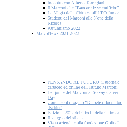
Incontro con Alberto Torregiani
Il Marconi alle “Bancarelle scientifiche”
La Magia della Chimica all’UPO Junior
Studenti del Marconi alla Notte della
Ricerca
Autunniamo 2022
MarcoNews 2021-2022
PENSANDO AL FUTURO, il giornale
cartaceo ed online dell’Istituto Marconi
Le quinte del Marconi al Solvay Career
Day
Concluso il progetto “Diabete riduci il tuo
rischio”
Edizione 2022 dei Giochi della Chimica
Il viaggio del silicio
Visita aziendale alla fondazione Golinelli