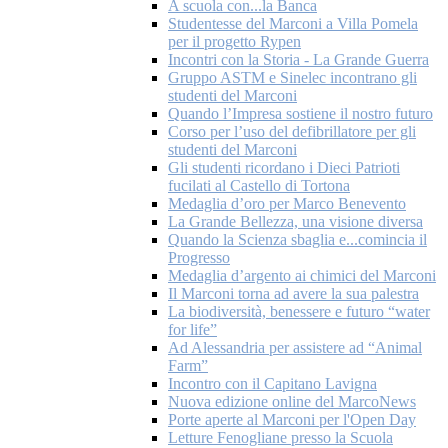
A scuola con...la Banca
Studentesse del Marconi a Villa Pomela
per il progetto Rypen
Incontri con la Storia - La Grande Guerra
Gruppo ASTM e Sinelec incontrano gli
studenti del Marconi
Quando l’Impresa sostiene il nostro futuro
Corso per l’uso del defibrillatore per gli
studenti del Marconi
Gli studenti ricordano i Dieci Patrioti
fucilati al Castello di Tortona
Medaglia d’oro per Marco Benevento
La Grande Bellezza, una visione diversa
Quando la Scienza sbaglia e...comincia il
Progresso
Medaglia d’argento ai chimici del Marconi
Il Marconi torna ad avere la sua palestra
La biodiversità, benessere e futuro “water
for life”
Ad Alessandria per assistere ad “Animal
Farm”
Incontro con il Capitano Lavigna
Nuova edizione online del MarcoNews
Porte aperte al Marconi per l'Open Day
Letture Fenogliane presso la Scuola