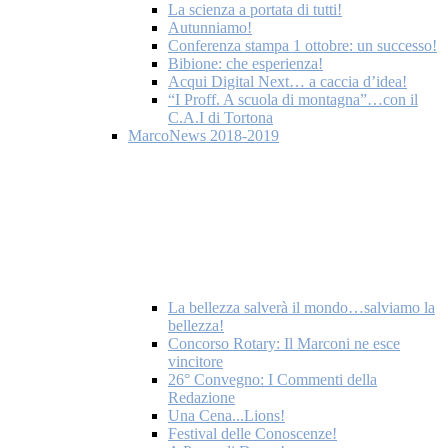
La scienza a portata di tutti!
Autunniamo!
Conferenza stampa 1 ottobre: un successo!
Bibione: che esperienza!
Acqui Digital Next… a caccia d’idea!
“I Proff. A scuola di montagna”…con il
C.A.I di Tortona
MarcoNews 2018-2019
La bellezza salverà il mondo…salviamo la
bellezza!
Concorso Rotary: Il Marconi ne esce
vincitore
26° Convegno: I Commenti della
Redazione
Una Cena...Lions!
Festival delle Conoscenze!