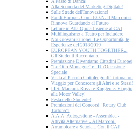
A Passo di Danza!
Alla Scoperta del Marketing Digitale!
Sulle Strade dell'Innovazione!
Fondi Europei: Con i P.O.N. Il Marconi si
Rinnova Guardando al Futuro
Letture in Alta Quota Insieme al CAI
Multilinguismo a Teatro per Includere
Noi Giovani Europei. Le Opportunità, le
Esperienze del 2018/2019
EUROPEAN YOUTH TOGETHER...
Gli Studenti Raccontano...
Premiazione Diventiamo Cittadini Europei
"Le Otto Montagne" e ..Un'Occasione
Speciale
Visita al Piccolo Cottolengo di Tortona: un
Viaggio per Conoscere gli Altri e se Stessi!
I.I.S. Marconi: Rossa e Ruggente. Viaggio
alla Motor Valley!
Festa dello Studente!
Premiazioni dei Concorsi "Rotary Club
Tortona"!
A.A.A. Autogestione - Assemblea -
Attività Alternative... Al Marconi!
Arrampicare a Scuola... Con il CAI!