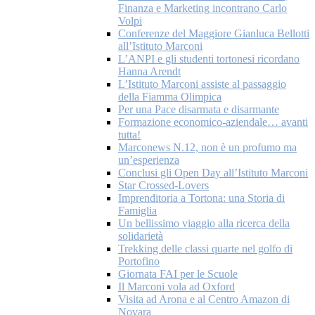
Finanza e Marketing incontrano Carlo
Volpi
Conferenze del Maggiore Gianluca Bellotti
all’Istituto Marconi
L’ANPI e gli studenti tortonesi ricordano
Hanna Arendt
L’Istituto Marconi assiste al passaggio
della Fiamma Olimpica
Per una Pace disarmata e disarmante
Formazione economico-aziendale… avanti
tutta!
Marconews N.12, non è un profumo ma
un’esperienza
Conclusi gli Open Day all’Istituto Marconi
Star Crossed-Lovers
Imprenditoria a Tortona: una Storia di
Famiglia
Un bellissimo viaggio alla ricerca della
solidarietà
Trekking delle classi quarte nel golfo di
Portofino
Giornata FAI per le Scuole
Il Marconi vola ad Oxford
Visita ad Arona e al Centro Amazon di
Novara