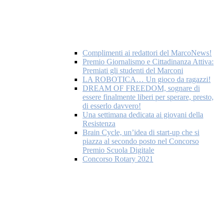
Complimenti ai redattori del MarcoNews!
Premio Giornalismo e Cittadinanza Attiva:
Premiati gli studenti del Marconi
LA ROBOTICA… Un gioco da ragazzi!
DREAM OF FREEDOM, sognare di
essere finalmente liberi per sperare, presto,
di esserlo davvero!
Una settimana dedicata ai giovani della
Resistenza
Brain Cycle, un’idea di start-up che si
piazza al secondo posto nel Concorso
Premio Scuola Digitale
Concorso Rotary 2021