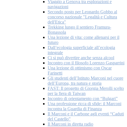
Viaggio a Genova tra esplorazioni e
navigazioni
Secondo posto per Leonardo Gobbo al
concorso nazionale "Legalità e Cultura
dell'Etica"
Trekking lungo il sentiero Framura-
Bonassola
Una lezione di vita: come allenarsi per il
futuro
Dall’ecologia superficiale all’ecologia
integrale
Ci si può divertire anche senza alcool
Incontro con il filosofo Lorenzo Gasparrini
Una lezione di ottimismo con Oscar
Farinetti
Gli studenti dell’Istituto Marconi nel cuore
dell’Europa, tra natura e storia
FAST: Il progetto di Giorgia Merolli scelto
per la fiera di Taiwan
Incontro di orientamento con “Bulgari”
Una professione ricca di sfide: il Marconi
incontra la Guardia di Finanza
Il Marconi e il Carbone agli eventi “Caduti
del Castello”
Il Marconi in diretta radio