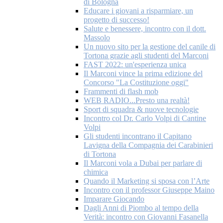
di Bologna
Educare i giovani a risparmiare, un
progetto di successo!
Salute e benessere, incontro con il dott.
Massolo
Un nuovo sito per la gestione del canile di
Tortona grazie agli studenti del Marconi
FAST 2022: un'esperienza unica
Il Marconi vince la prima edizione del
Concorso "La Costituzione oggi"
Frammenti di flash mob
WEB RADIO...Presto una realtà!
Sport di squadra & nuove tecnologie
Incontro col Dr. Carlo Volpi di Cantine
Volpi
Gli studenti incontrano il Capitano
Lavigna della Compagnia dei Carabinieri
di Tortona
Il Marconi vola a Dubai per parlare di
chimica
Quando il Marketing si sposa con l’Arte
Incontro con il professor Giuseppe Maino
Imparare Giocando
Dagli Anni di Piombo al tempo della
Verità: incontro con Giovanni Fasanella