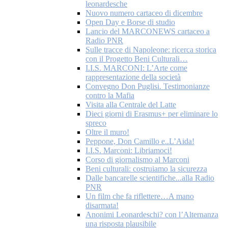
leonardesche
Nuovo numero cartaceo di dicembre
Open Day e Borse di studio
Lancio del MARCONEWS cartaceo a
Radio PNR
Sulle tracce di Napoleone: ricerca storica
con il Progetto Beni Culturali…
I.I.S. MARCONI: L’Arte come
rappresentazione della società
Convegno Don Puglisi. Testimonianze
contro la Mafia
Visita alla Centrale del Latte
Dieci giorni di Erasmus+ per eliminare lo
spreco
Oltre il muro!
Peppone, Don Camillo e..L’Aida!
I.I.S. Marconi: Libriamoci!
Corso di giornalismo al Marconi
Beni culturali: costruiamo la sicurezza
Dalle bancarelle scientifiche...alla Radio
PNR
Un film che fa riflettere…A mano
disarmata!
Anonimi Leonardeschi? con l’Alternanza
una risposta plausibile