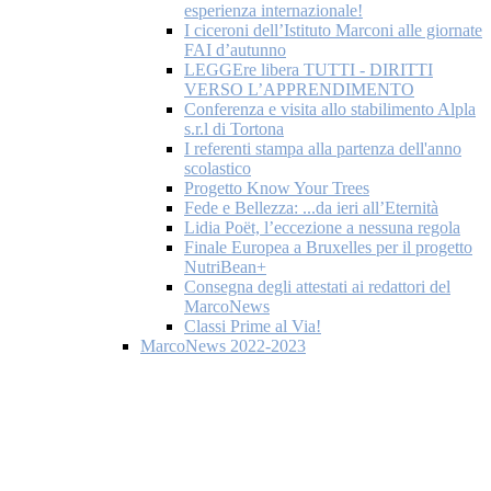
esperienza internazionale!
I ciceroni dell’Istituto Marconi alle giornate
FAI d’autunno
LEGGEre libera TUTTI - DIRITTI
VERSO L’APPRENDIMENTO
Conferenza e visita allo stabilimento Alpla
s.r.l di Tortona
I referenti stampa alla partenza dell'anno
scolastico
Progetto Know Your Trees
Fede e Bellezza: ...da ieri all’Eternità
Lidia Poët, l’eccezione a nessuna regola
Finale Europea a Bruxelles per il progetto
NutriBean+
Consegna degli attestati ai redattori del
MarcoNews
Classi Prime al Via!
MarcoNews 2022-2023