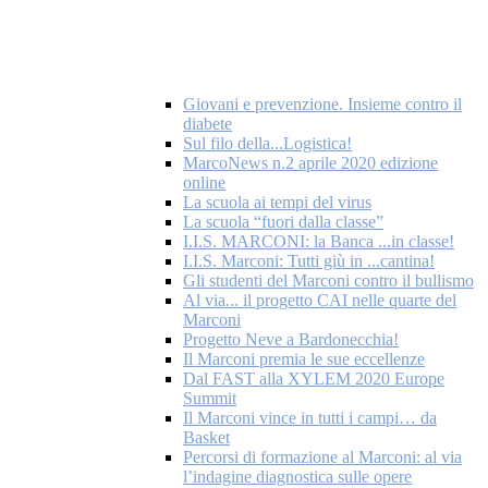
Giovani e prevenzione. Insieme contro il
diabete
Sul filo della...Logistica!
MarcoNews n.2 aprile 2020 edizione
online
La scuola ai tempi del virus
La scuola “fuori dalla classe”
I.I.S. MARCONI: la Banca ...in classe!
I.I.S. Marconi: Tutti giù in ...cantina!
Gli studenti del Marconi contro il bullismo
Al via... il progetto CAI nelle quarte del
Marconi
Progetto Neve a Bardonecchia!
Il Marconi premia le sue eccellenze
Dal FAST alla XYLEM 2020 Europe
Summit
Il Marconi vince in tutti i campi… da
Basket
Percorsi di formazione al Marconi: al via
l’indagine diagnostica sulle opere