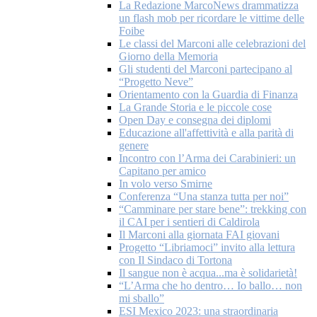
La Redazione MarcoNews drammatizza
un flash mob per ricordare le vittime delle
Foibe
Le classi del Marconi alle celebrazioni del
Giorno della Memoria
Gli studenti del Marconi partecipano al
“Progetto Neve”
Orientamento con la Guardia di Finanza
La Grande Storia e le piccole cose
Open Day e consegna dei diplomi
Educazione all'affettività e alla parità di
genere
Incontro con l’Arma dei Carabinieri: un
Capitano per amico
In volo verso Smirne
Conferenza “Una stanza tutta per noi”
“Camminare per stare bene”: trekking con
il CAI per i sentieri di Caldirola
Il Marconi alla giornata FAI giovani
Progetto “Libriamoci” invito alla lettura
con Il Sindaco di Tortona
Il sangue non è acqua...ma è solidarietà!
“L’Arma che ho dentro… Io ballo… non
mi sballo”
ESI Mexico 2023: una straordinaria