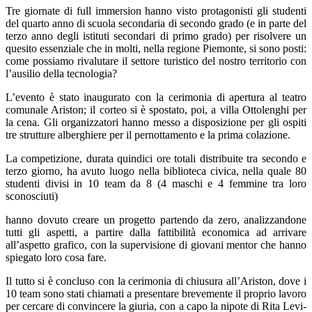
Tre giornate di full immersion hanno visto protagonisti gli studenti
del quarto anno di scuola secondaria di secondo grado (e in parte del
terzo anno degli istituti secondari di primo grado) per risolvere un
quesito essenziale che in molti, nella regione Piemonte, si sono posti:
come possiamo rivalutare il settore turistico del nostro territorio con
l’ausilio della tecnologia?
L’evento è stato inaugurato con la cerimonia di apertura al teatro
comunale Ariston; il corteo si è spostato, poi, a villa Ottolenghi per
la cena. Gli organizzatori hanno messo a disposizione per gli ospiti
tre strutture alberghiere per il pernottamento e la prima colazione.
La competizione, durata quindici ore totali distribuite tra secondo e
terzo giorno, ha avuto luogo nella biblioteca civica, nella quale 80
studenti divisi in 10 team da 8 (4 maschi e 4 femmine tra loro
sconosciuti)
hanno dovuto creare un progetto partendo da zero, analizzandone
tutti gli aspetti, a partire dalla fattibilità economica ad arrivare
all’aspetto grafico, con la supervisione di giovani mentor che hanno
spiegato loro cosa fare.
Il tutto si è concluso con la cerimonia di chiusura all’Ariston, dove i
10 team sono stati chiamati a presentare brevemente il proprio lavoro
per cercare di convincere la giuria, con a capo la nipote di Rita Levi-