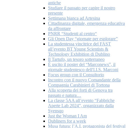
antiche
Studiare il passato per capire il nostro
presente
Settimana bianca ad Artesina
Cittadinanza digitale, emergenza educativa
da affrontare
PNRR “Studenti al centro“
Gli Open Day “giornate per esplorare”
La studentessa vincitrice del FAST
all’evento BT Young Scientists &
Technology Exhibition di Dublino
Il Tartufo, un tesoro sotterraneo
È uscito il poster del “Marconews”, il
giornale studentesco dell'I.I.S. Marconi
Focus group con il Consultorio
Incontro con il nuovo Comandante della
Compagnia Carabinieri di Tortona
Alla scoperta dei forti di Genova tra
passato e natura…
La classe 5AA all’evento “Fabbriche
Aperte Lab 2024”, organizzato dalla
Syensqo
Just the Woman I Am
Dubliners for a week
Musa futura: l’A.I. protagonista del festival