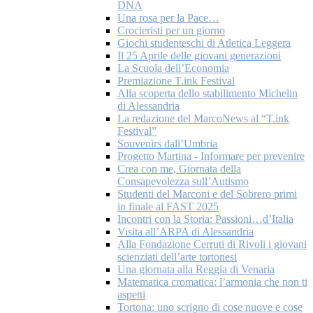
DNA
Una rosa per la Pace…
Crocieristi per un giorno
Giochi studenteschi di Atletica Leggera
Il 25 Aprile delle giovani generazioni
La Scuola dell’Economia
Premiazione T.ink Festival
Alla scoperta dello stabilimento Michelin
di Alessandria
La redazione del MarcoNews al “T.ink
Festival”
Souvenirs dall’Umbria
Progetto Martina - Informare per prevenire
Crea con me, Giornata della
Consapevolezza sull’Autismo
Studenti del Marconi e del Sobrero primi
in finale al FAST 2025
Incontri con la Storia: Passioni…d’Italia
Visita all’ARPA di Alessandria
Alla Fondazione Cerruti di Rivoli i giovani
scienziati dell’arte tortonesi
Una giornata alla Reggia di Venaria
Matematica cromatica: l’armonia che non ti
aspetti
Tortona: uno scrigno di cose nuove e cose