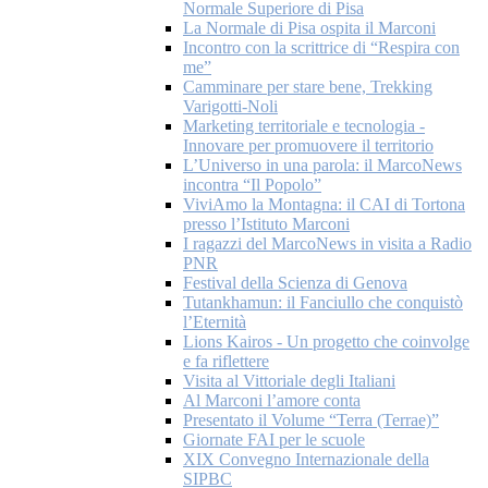
Normale Superiore di Pisa
La Normale di Pisa ospita il Marconi
Incontro con la scrittrice di “Respira con
me”
Camminare per stare bene, Trekking
Varigotti-Noli
Marketing territoriale e tecnologia -
Innovare per promuovere il territorio
L’Universo in una parola: il MarcoNews
incontra “Il Popolo”
ViviAmo la Montagna: il CAI di Tortona
presso l’Istituto Marconi
I ragazzi del MarcoNews in visita a Radio
PNR
Festival della Scienza di Genova
Tutankhamun: il Fanciullo che conquistò
l’Eternità
Lions Kairos - Un progetto che coinvolge
e fa riflettere
Visita al Vittoriale degli Italiani
Al Marconi l’amore conta
Presentato il Volume “Terra (Terrae)”
Giornate FAI per le scuole
XIX Convegno Internazionale della
SIPBC