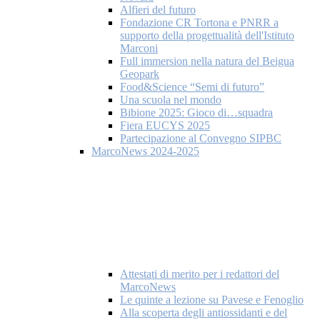
Alfieri del futuro
Fondazione CR Tortona e PNRR a
supporto della progettualità dell'Istituto
Marconi
Full immersion nella natura del Beigua
Geopark
Food&Science “Semi di futuro”
Una scuola nel mondo
Bibione 2025: Gioco di…squadra
Fiera EUCYS 2025
Partecipazione al Convegno SIPBC
MarcoNews 2024-2025
Attestati di merito per i redattori del
MarcoNews
Le quinte a lezione su Pavese e Fenoglio
Alla scoperta degli antiossidanti e del