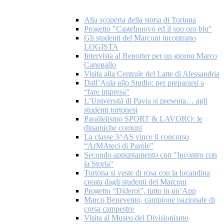
Alla scoperta della storia di Tortona
Progetto "Castelnuovo ed il suo oro blu"
Gli studenti del Marconi incontrano
LOGISTA
Intervista al Reporter per un giorno Marco
Canegallo
Visita alla Centrale del Latte di Alessandria
Dall’Aula allo Studio: per prepararsi a
“fare impresa”
L’Università di Pavia si presenta… agli
studenti tortonesi
Parallelismo SPORT & LAVORO: le
dinamiche comuni
La classe 3^AS vince il concorso
“ArMAteci di Parole”
Secondo appuntamento con "Incontro con
la Storia"
Tortona si veste di rosa con la locandina
creata dagli studenti del Marconi
Progetto “Diderot”, tutto in un’App
Marco Benevento, campione nazionale di
corsa campestre
Visita al Museo del Divisionismo