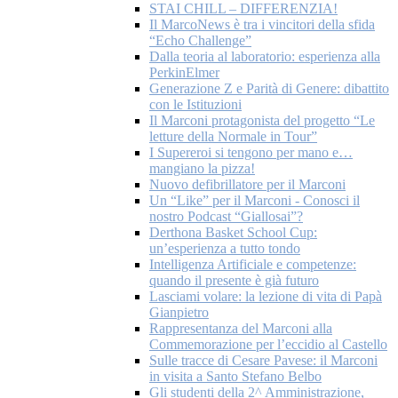
STAI CHILL – DIFFERENZIA!
Il MarcoNews è tra i vincitori della sfida
“Echo Challenge”
Dalla teoria al laboratorio: esperienza alla
PerkinElmer
Generazione Z e Parità di Genere: dibattito
con le Istituzioni
Il Marconi protagonista del progetto “Le
letture della Normale in Tour”
I Supereroi si tengono per mano e…
mangiano la pizza!
Nuovo defibrillatore per il Marconi
Un “Like” per il Marconi - Conosci il
nostro Podcast “Giallosai”?
Derthona Basket School Cup:
un’esperienza a tutto tondo
Intelligenza Artificiale e competenze:
quando il presente è già futuro
Lasciami volare: la lezione di vita di Papà
Gianpietro
Rappresentanza del Marconi alla
Commemorazione per l’eccidio al Castello
Sulle tracce di Cesare Pavese: il Marconi
in visita a Santo Stefano Belbo
Gli studenti della 2^ Amministrazione,