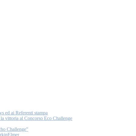
ws ed ai Referenti stampa
a vittoria al Concorso Eco Challenge
Echo Challenge”
PerkinElmer