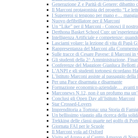
Generazione Z e Parità di Genere: dibattito c
Il Marconi protagonista del progetto “Le let
I Supereroi si tengono per mano e… mangian
Nuovo defibrillatore per il Marconi
Un “Like” per il Marconi - Conosci il nostr
Derthona Basket School Cup: un’esperienza 
Intelligenza Artificiale e competenze: quando
Lasciami volare: la lezione di vita di Papà G
Rappresentanza del Marconi alla Commemoraz
Sulle tracce di Cesare Pavese: il Marconi in
Gli studenti della 2^ Amministrazione, Fina
Conferenze del Maggiore Gianluca Bellotti a
L’ANPI e gli studenti tortonesi ricordano H
L’Istituto Marconi assiste al passaggio del
Per una Pace disarmata e disarmante
Formazione economico-aziendale… avanti tu
Marconews N.12, non è un profumo ma un’
Conclusi gli Open Day all’Istituto Marconi
Star Crossed-Lovers
Imprenditoria a Tortona: una Storia di Famig
Un bellissimo viaggio alla ricerca della solid
Trekking delle classi quarte nel golfo di Por
Giornata FAI per le Scuole
Il Marconi vola ad Oxford
Visita ad Arona e al Centro Amazon di Nov