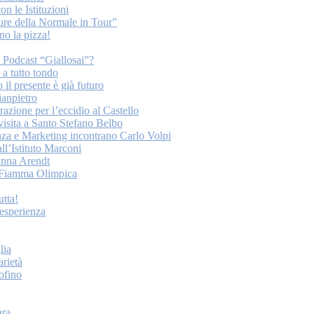
on le Istituzioni
ture della Normale in Tour”
o la pizza!
o Podcast “Giallosai”?
a tutto tondo
 il presente è già futuro
ianpietro
ione per l’eccidio al Castello
 visita a Santo Stefano Belbo
nza e Marketing incontrano Carlo Volpi
ll’Istituto Marconi
anna Arendt
la Fiamma Olimpica
tta!
esperienza
lia
arietà
tofino
ara