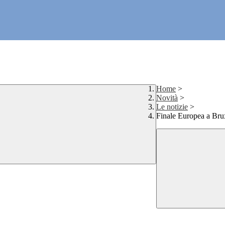
Home
>
Novità
>
Le notizie
>
Finale Europea a Brux