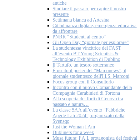
antiche
Studiare il passato per capire il nostro
presente
Settimana bianca ad Artesina
Cittadinanza digitale, emergenza educativa
da affrontare
PNRR “Studenti al centro“
Gli Open Day “giornate per esplorare”
La studentessa vincitrice del FAST
all’evento BT Young Scientists &
Technology Exhibition di Dublino
Il Tartufo, un tesoro sotterraneo
È uscito il poster del “Marconews”, il
giornale studentesco dell'I.I.S. Marconi
Focus group con il Consultorio
Incontro con il nuovo Comandante della
Compagnia Carabinieri di Tortona
Alla scoperta dei forti di Genova tra
passato e natura…
La classe 5AA all’evento “Fabbriche
Aperte Lab 2024”, organizzato dalla
Syensqo
Just the Woman I Am
Dubliners for a week
Musa futura: l’A.I. protagonista del festival