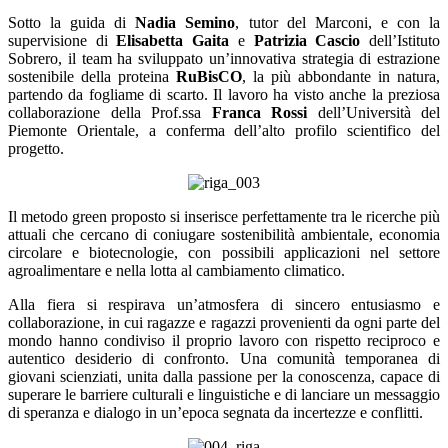
Sotto la guida di
Nadia Semino
, tutor del Marconi, e con la
supervisione di
Elisabetta Gaita
e
Patrizia Cascio
dell’Istituto
Sobrero, il team ha sviluppato un’innovativa strategia di estrazione
sostenibile della proteina
RuBisCO
, la più abbondante in natura,
partendo da fogliame di scarto. Il lavoro ha visto anche la preziosa
collaborazione della Prof.ssa
Franca Rossi
dell’Università del
Piemonte Orientale, a conferma dell’alto profilo scientifico del
progetto.
Il metodo green proposto si inserisce perfettamente tra le ricerche più
attuali che cercano di coniugare sostenibilità ambientale, economia
circolare e biotecnologie, con possibili applicazioni nel settore
agroalimentare e nella lotta al cambiamento climatico.
Alla fiera si respirava un’atmosfera di sincero entusiasmo e
collaborazione, in cui ragazze e ragazzi provenienti da ogni parte del
mondo hanno condiviso il proprio lavoro con rispetto reciproco e
autentico desiderio di confronto. Una comunità temporanea di
giovani scienziati, unita dalla passione per la conoscenza, capace di
superare le barriere culturali e linguistiche e di lanciare un messaggio
di speranza e dialogo in un’epoca segnata da incertezze e conflitti.