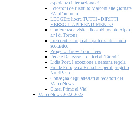
esperienza internazionale!
I ciceroni dell’Istituto Marconi alle giornate
FAI d’autunno
LEGGEre libera TUTTI - DIRITTI
VERSO L’APPRENDIMENTO
Conferenza e visita allo stabilimento Alpla
s.r.l di Tortona
I referenti stampa alla partenza dell'anno
scolastico
Progetto Know Your Trees
Fede e Bellezza: ...da ieri all’Eternità
Lidia Poët, l’eccezione a nessuna regola
Finale Europea a Bruxelles per il progetto
NutriBean+
Consegna degli attestati ai redattori del
MarcoNews
Classi Prime al Via!
MarcoNews 2022-2023