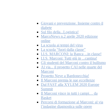
Giovani e prevenzione. Insieme contro il
diabete
Sul filo della...Logistica!
MarcoNews n.2 aprile 2020 edizione
online
La scuola ai tempi del virus
La scuola “fuori dalla classe”
I.I.S. MARCONI: la Banca ...in classe!
I.I.S. Marconi: Tutti giù in ...cantina!
Gli studenti del Marconi contro il bullismo
Al via... il progetto CAI nelle quarte del
Marconi
Progetto Neve a Bardonecchia!
Il Marconi premia le sue eccellenze
Dal FAST alla XYLEM 2020 Europe
Summit
Il Marconi vince in tutti i campi… da
Basket
Percorsi di formazione al Marconi: al via
l’indagine diagnostica sulle opere