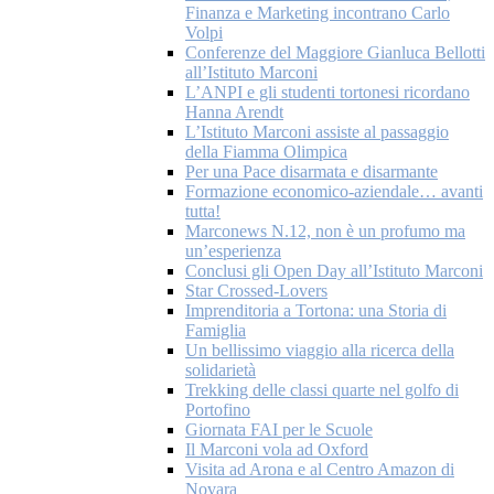
Finanza e Marketing incontrano Carlo
Volpi
Conferenze del Maggiore Gianluca Bellotti
all’Istituto Marconi
L’ANPI e gli studenti tortonesi ricordano
Hanna Arendt
L’Istituto Marconi assiste al passaggio
della Fiamma Olimpica
Per una Pace disarmata e disarmante
Formazione economico-aziendale… avanti
tutta!
Marconews N.12, non è un profumo ma
un’esperienza
Conclusi gli Open Day all’Istituto Marconi
Star Crossed-Lovers
Imprenditoria a Tortona: una Storia di
Famiglia
Un bellissimo viaggio alla ricerca della
solidarietà
Trekking delle classi quarte nel golfo di
Portofino
Giornata FAI per le Scuole
Il Marconi vola ad Oxford
Visita ad Arona e al Centro Amazon di
Novara