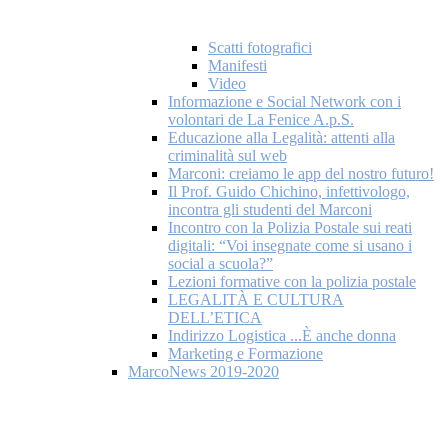
Scatti fotografici
Manifesti
Video
Informazione e Social Network con i
volontari de La Fenice A.p.S.
Educazione alla Legalità: attenti alla
criminalità sul web
Marconi: creiamo le app del nostro futuro!
Il Prof. Guido Chichino, infettivologo,
incontra gli studenti del Marconi
Incontro con la Polizia Postale sui reati
digitali: “Voi insegnate come si usano i
social a scuola?”
Lezioni formative con la polizia postale
LEGALITÀ E CULTURA
DELL’ETICA
Indirizzo Logistica ...È anche donna
Marketing e Formazione
MarcoNews 2019-2020