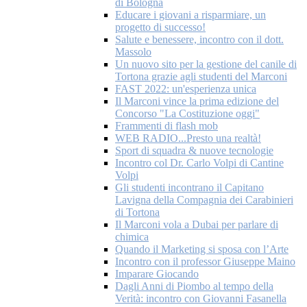
di Bologna
Educare i giovani a risparmiare, un
progetto di successo!
Salute e benessere, incontro con il dott.
Massolo
Un nuovo sito per la gestione del canile di
Tortona grazie agli studenti del Marconi
FAST 2022: un'esperienza unica
Il Marconi vince la prima edizione del
Concorso "La Costituzione oggi"
Frammenti di flash mob
WEB RADIO...Presto una realtà!
Sport di squadra & nuove tecnologie
Incontro col Dr. Carlo Volpi di Cantine
Volpi
Gli studenti incontrano il Capitano
Lavigna della Compagnia dei Carabinieri
di Tortona
Il Marconi vola a Dubai per parlare di
chimica
Quando il Marketing si sposa con l’Arte
Incontro con il professor Giuseppe Maino
Imparare Giocando
Dagli Anni di Piombo al tempo della
Verità: incontro con Giovanni Fasanella