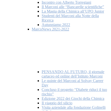
Incontro con Alberto Torregiani
Il Marconi alle “Bancarelle scientifiche”
La Magia della Chimica all’UPO Junior
Studenti del Marconi alla Notte della
Ricerca
Autunniamo 2022
MarcoNews 2021-2022
PENSANDO AL FUTURO, il giornale
cartaceo ed online dell’Istituto Marconi
Le quinte del Marconi al Solvay Career
Day
Concluso il progetto “Diabete riduci il tuo
rischio”
Edizione 2022 dei Giochi della Chimica
Il viaggio del silicio
Visita aziendale alla fondazione Golinelli