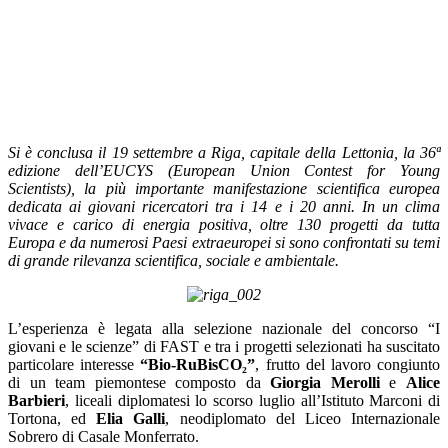
Si è conclusa il 19 settembre a Riga, capitale della Lettonia, la 36ª
edizione dell’EUCYS (European Union Contest for Young
Scientists), la più importante manifestazione scientifica europea
dedicata ai giovani ricercatori tra i 14 e i 20 anni. In un clima
vivace e carico di energia positiva, oltre 130 progetti da tutta
Europa e da numerosi Paesi extraeuropei si sono confrontati su temi
di grande rilevanza scientifica, sociale e ambientale.
L’esperienza è legata alla selezione nazionale del concorso “I
giovani e le scienze” di FAST e tra i progetti selezionati ha suscitato
particolare interesse
“Bio-RuBisCO₂”
, frutto del lavoro congiunto
di un team piemontese composto da
Giorgia Merolli
e
Alice
Barbieri
, liceali diplomatesi lo scorso luglio all’Istituto Marconi di
Tortona, ed
Elia Galli
, neodiplomato del Liceo Internazionale
Sobrero di Casale Monferrato.