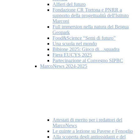
Alfieri del futuro
Fondazione CR Tortona e PNRR a
supporto della progettualità dell'Istituto
Marconi
Full immersion nella natura del Beigua
Geopark
Food&Science “Semi di futuro”
Una scuola nel mondo
Bibione 2025: Gioco di…squadra
Fiera EUCYS 2025
Partecipazione al Convegno SIPBC
MarcoNews 2024-2025
Attestati di merito per i redattori del
MarcoNews
Le quinte a lezione su Pavese e Fenoglio
Alla scoperta degli antiossidanti e del