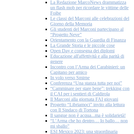
La Redazione MarcoNews drammatizza
un flash mob per ricordare le vittime delle
Foibe
Le classi del Marconi alle celebrazioni del
Giorno della Memoria
Gli studenti del Marconi partecipano al
“Progetto Neve”
Orientamento con la Guardia di Finanza
La Grande Storia e le piccole cose
Open Day e consegna dei diplomi
Educazione all'affettività e alla parità di
genere
Incontro con l’Arma dei Carabinieri: un
Capitano per amico
In volo verso Smirne
Conferenza “Una stanza tutta per noi”
“Camminare per stare bene”: trekking con
il CAI per i sentieri di Caldirola
Il Marconi alla giornata FAI giovani
Progetto “Libriamoci” invito alla lettura
con Il Sindaco di Tortona
Il sangue non è acqua...ma è solidarietà!
“L’Arma che ho dentro… Io ballo… non
mi sballo”
ESI Mexico 2023: una straordinaria