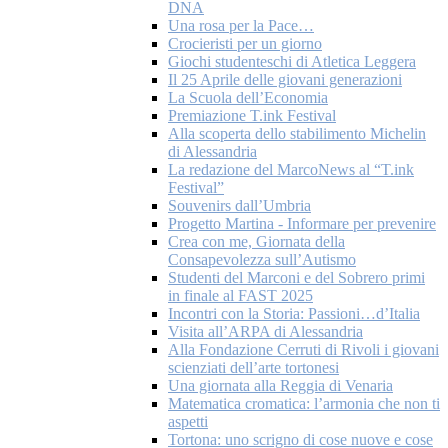
DNA
Una rosa per la Pace…
Crocieristi per un giorno
Giochi studenteschi di Atletica Leggera
Il 25 Aprile delle giovani generazioni
La Scuola dell’Economia
Premiazione T.ink Festival
Alla scoperta dello stabilimento Michelin
di Alessandria
La redazione del MarcoNews al “T.ink
Festival”
Souvenirs dall’Umbria
Progetto Martina - Informare per prevenire
Crea con me, Giornata della
Consapevolezza sull’Autismo
Studenti del Marconi e del Sobrero primi
in finale al FAST 2025
Incontri con la Storia: Passioni…d’Italia
Visita all’ARPA di Alessandria
Alla Fondazione Cerruti di Rivoli i giovani
scienziati dell’arte tortonesi
Una giornata alla Reggia di Venaria
Matematica cromatica: l’armonia che non ti
aspetti
Tortona: uno scrigno di cose nuove e cose