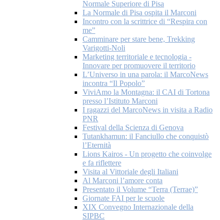
Normale Superiore di Pisa
La Normale di Pisa ospita il Marconi
Incontro con la scrittrice di “Respira con
me”
Camminare per stare bene, Trekking
Varigotti-Noli
Marketing territoriale e tecnologia -
Innovare per promuovere il territorio
L’Universo in una parola: il MarcoNews
incontra “Il Popolo”
ViviAmo la Montagna: il CAI di Tortona
presso l’Istituto Marconi
I ragazzi del MarcoNews in visita a Radio
PNR
Festival della Scienza di Genova
Tutankhamun: il Fanciullo che conquistò
l’Eternità
Lions Kairos - Un progetto che coinvolge
e fa riflettere
Visita al Vittoriale degli Italiani
Al Marconi l’amore conta
Presentato il Volume “Terra (Terrae)”
Giornate FAI per le scuole
XIX Convegno Internazionale della
SIPBC