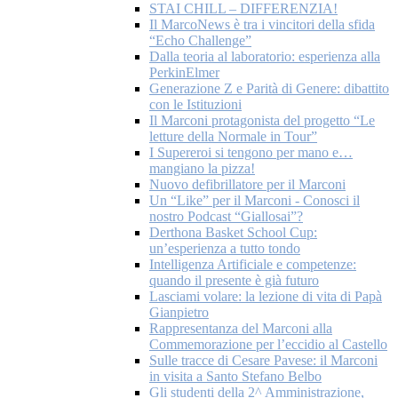
STAI CHILL – DIFFERENZIA!
Il MarcoNews è tra i vincitori della sfida
“Echo Challenge”
Dalla teoria al laboratorio: esperienza alla
PerkinElmer
Generazione Z e Parità di Genere: dibattito
con le Istituzioni
Il Marconi protagonista del progetto “Le
letture della Normale in Tour”
I Supereroi si tengono per mano e…
mangiano la pizza!
Nuovo defibrillatore per il Marconi
Un “Like” per il Marconi - Conosci il
nostro Podcast “Giallosai”?
Derthona Basket School Cup:
un’esperienza a tutto tondo
Intelligenza Artificiale e competenze:
quando il presente è già futuro
Lasciami volare: la lezione di vita di Papà
Gianpietro
Rappresentanza del Marconi alla
Commemorazione per l’eccidio al Castello
Sulle tracce di Cesare Pavese: il Marconi
in visita a Santo Stefano Belbo
Gli studenti della 2^ Amministrazione,