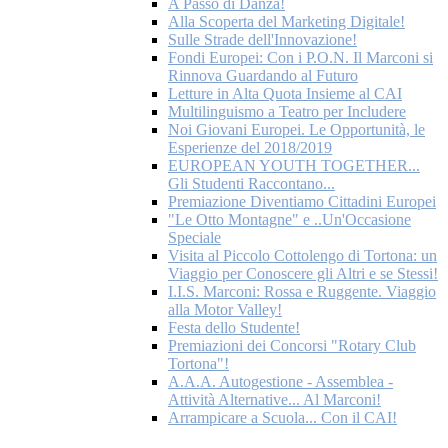
A Passo di Danza!
Alla Scoperta del Marketing Digitale!
Sulle Strade dell'Innovazione!
Fondi Europei: Con i P.O.N. Il Marconi si
Rinnova Guardando al Futuro
Letture in Alta Quota Insieme al CAI
Multilinguismo a Teatro per Includere
Noi Giovani Europei. Le Opportunità, le
Esperienze del 2018/2019
EUROPEAN YOUTH TOGETHER...
Gli Studenti Raccontano...
Premiazione Diventiamo Cittadini Europei
"Le Otto Montagne" e ..Un'Occasione
Speciale
Visita al Piccolo Cottolengo di Tortona: un
Viaggio per Conoscere gli Altri e se Stessi!
I.I.S. Marconi: Rossa e Ruggente. Viaggio
alla Motor Valley!
Festa dello Studente!
Premiazioni dei Concorsi "Rotary Club
Tortona"!
A.A.A. Autogestione - Assemblea -
Attività Alternative... Al Marconi!
Arrampicare a Scuola... Con il CAI!