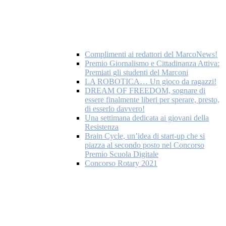
Complimenti ai redattori del MarcoNews!
Premio Giornalismo e Cittadinanza Attiva:
Premiati gli studenti del Marconi
LA ROBOTICA… Un gioco da ragazzi!
DREAM OF FREEDOM, sognare di
essere finalmente liberi per sperare, presto,
di esserlo davvero!
Una settimana dedicata ai giovani della
Resistenza
Brain Cycle, un’idea di start-up che si
piazza al secondo posto nel Concorso
Premio Scuola Digitale
Concorso Rotary 2021