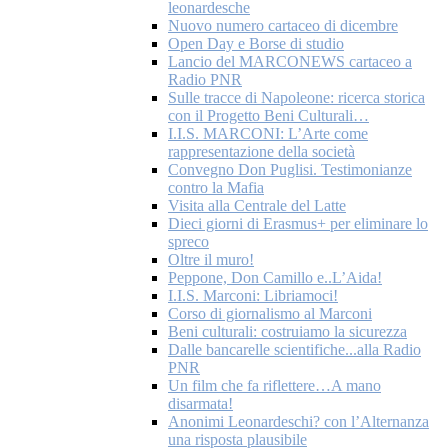
leonardesche
Nuovo numero cartaceo di dicembre
Open Day e Borse di studio
Lancio del MARCONEWS cartaceo a
Radio PNR
Sulle tracce di Napoleone: ricerca storica
con il Progetto Beni Culturali…
I.I.S. MARCONI: L’Arte come
rappresentazione della società
Convegno Don Puglisi. Testimonianze
contro la Mafia
Visita alla Centrale del Latte
Dieci giorni di Erasmus+ per eliminare lo
spreco
Oltre il muro!
Peppone, Don Camillo e..L’Aida!
I.I.S. Marconi: Libriamoci!
Corso di giornalismo al Marconi
Beni culturali: costruiamo la sicurezza
Dalle bancarelle scientifiche...alla Radio
PNR
Un film che fa riflettere…A mano
disarmata!
Anonimi Leonardeschi? con l’Alternanza
una risposta plausibile