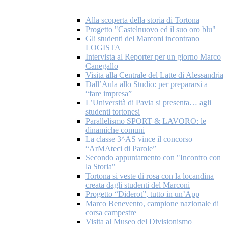
Alla scoperta della storia di Tortona
Progetto "Castelnuovo ed il suo oro blu"
Gli studenti del Marconi incontrano
LOGISTA
Intervista al Reporter per un giorno Marco
Canegallo
Visita alla Centrale del Latte di Alessandria
Dall’Aula allo Studio: per prepararsi a
“fare impresa”
L’Università di Pavia si presenta… agli
studenti tortonesi
Parallelismo SPORT & LAVORO: le
dinamiche comuni
La classe 3^AS vince il concorso
“ArMAteci di Parole”
Secondo appuntamento con "Incontro con
la Storia"
Tortona si veste di rosa con la locandina
creata dagli studenti del Marconi
Progetto “Diderot”, tutto in un’App
Marco Benevento, campione nazionale di
corsa campestre
Visita al Museo del Divisionismo