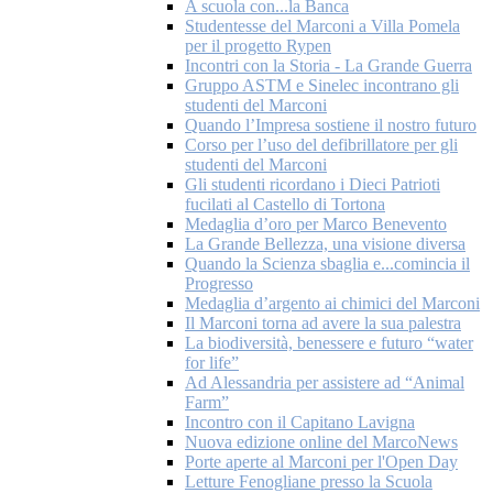
A scuola con...la Banca
Studentesse del Marconi a Villa Pomela
per il progetto Rypen
Incontri con la Storia - La Grande Guerra
Gruppo ASTM e Sinelec incontrano gli
studenti del Marconi
Quando l’Impresa sostiene il nostro futuro
Corso per l’uso del defibrillatore per gli
studenti del Marconi
Gli studenti ricordano i Dieci Patrioti
fucilati al Castello di Tortona
Medaglia d’oro per Marco Benevento
La Grande Bellezza, una visione diversa
Quando la Scienza sbaglia e...comincia il
Progresso
Medaglia d’argento ai chimici del Marconi
Il Marconi torna ad avere la sua palestra
La biodiversità, benessere e futuro “water
for life”
Ad Alessandria per assistere ad “Animal
Farm”
Incontro con il Capitano Lavigna
Nuova edizione online del MarcoNews
Porte aperte al Marconi per l'Open Day
Letture Fenogliane presso la Scuola