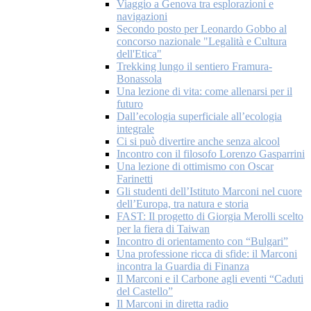
Viaggio a Genova tra esplorazioni e
navigazioni
Secondo posto per Leonardo Gobbo al
concorso nazionale "Legalità e Cultura
dell'Etica"
Trekking lungo il sentiero Framura-
Bonassola
Una lezione di vita: come allenarsi per il
futuro
Dall’ecologia superficiale all’ecologia
integrale
Ci si può divertire anche senza alcool
Incontro con il filosofo Lorenzo Gasparrini
Una lezione di ottimismo con Oscar
Farinetti
Gli studenti dell’Istituto Marconi nel cuore
dell’Europa, tra natura e storia
FAST: Il progetto di Giorgia Merolli scelto
per la fiera di Taiwan
Incontro di orientamento con “Bulgari”
Una professione ricca di sfide: il Marconi
incontra la Guardia di Finanza
Il Marconi e il Carbone agli eventi “Caduti
del Castello”
Il Marconi in diretta radio