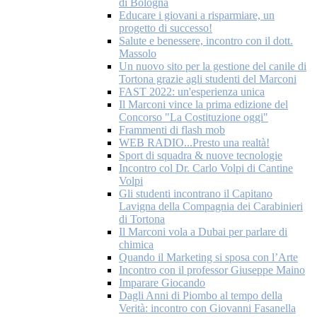
di Bologna
Educare i giovani a risparmiare, un
progetto di successo!
Salute e benessere, incontro con il dott.
Massolo
Un nuovo sito per la gestione del canile di
Tortona grazie agli studenti del Marconi
FAST 2022: un'esperienza unica
Il Marconi vince la prima edizione del
Concorso "La Costituzione oggi"
Frammenti di flash mob
WEB RADIO...Presto una realtà!
Sport di squadra & nuove tecnologie
Incontro col Dr. Carlo Volpi di Cantine
Volpi
Gli studenti incontrano il Capitano
Lavigna della Compagnia dei Carabinieri
di Tortona
Il Marconi vola a Dubai per parlare di
chimica
Quando il Marketing si sposa con l’Arte
Incontro con il professor Giuseppe Maino
Imparare Giocando
Dagli Anni di Piombo al tempo della
Verità: incontro con Giovanni Fasanella