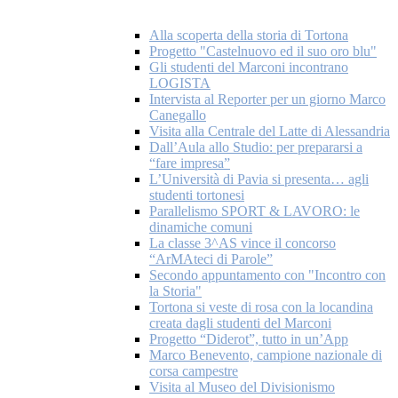
Alla scoperta della storia di Tortona
Progetto "Castelnuovo ed il suo oro blu"
Gli studenti del Marconi incontrano
LOGISTA
Intervista al Reporter per un giorno Marco
Canegallo
Visita alla Centrale del Latte di Alessandria
Dall’Aula allo Studio: per prepararsi a
“fare impresa”
L’Università di Pavia si presenta… agli
studenti tortonesi
Parallelismo SPORT & LAVORO: le
dinamiche comuni
La classe 3^AS vince il concorso
“ArMAteci di Parole”
Secondo appuntamento con "Incontro con
la Storia"
Tortona si veste di rosa con la locandina
creata dagli studenti del Marconi
Progetto “Diderot”, tutto in un’App
Marco Benevento, campione nazionale di
corsa campestre
Visita al Museo del Divisionismo