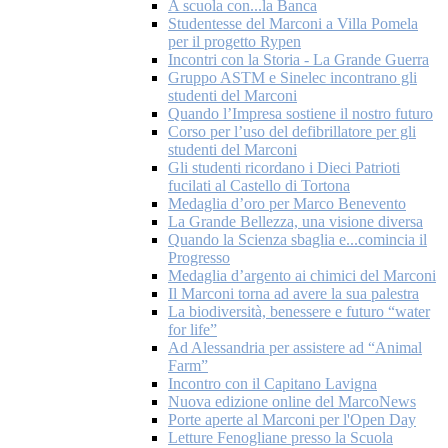
A scuola con...la Banca
Studentesse del Marconi a Villa Pomela
per il progetto Rypen
Incontri con la Storia - La Grande Guerra
Gruppo ASTM e Sinelec incontrano gli
studenti del Marconi
Quando l’Impresa sostiene il nostro futuro
Corso per l’uso del defibrillatore per gli
studenti del Marconi
Gli studenti ricordano i Dieci Patrioti
fucilati al Castello di Tortona
Medaglia d’oro per Marco Benevento
La Grande Bellezza, una visione diversa
Quando la Scienza sbaglia e...comincia il
Progresso
Medaglia d’argento ai chimici del Marconi
Il Marconi torna ad avere la sua palestra
La biodiversità, benessere e futuro “water
for life”
Ad Alessandria per assistere ad “Animal
Farm”
Incontro con il Capitano Lavigna
Nuova edizione online del MarcoNews
Porte aperte al Marconi per l'Open Day
Letture Fenogliane presso la Scuola