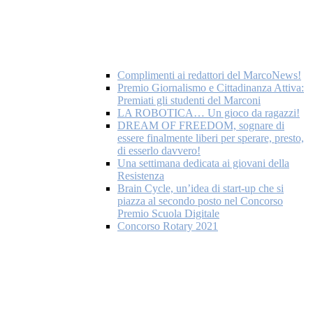
Complimenti ai redattori del MarcoNews!
Premio Giornalismo e Cittadinanza Attiva:
Premiati gli studenti del Marconi
LA ROBOTICA… Un gioco da ragazzi!
DREAM OF FREEDOM, sognare di
essere finalmente liberi per sperare, presto,
di esserlo davvero!
Una settimana dedicata ai giovani della
Resistenza
Brain Cycle, un’idea di start-up che si
piazza al secondo posto nel Concorso
Premio Scuola Digitale
Concorso Rotary 2021