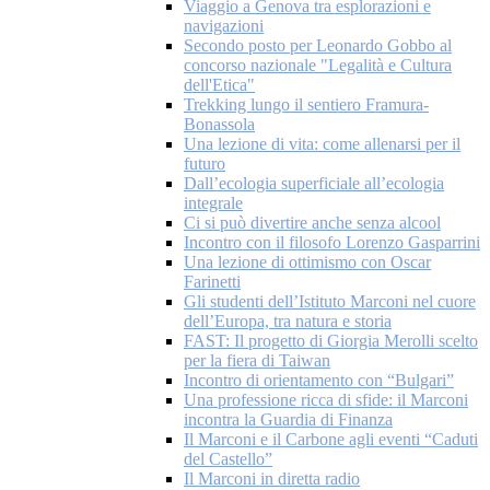
Viaggio a Genova tra esplorazioni e
navigazioni
Secondo posto per Leonardo Gobbo al
concorso nazionale "Legalità e Cultura
dell'Etica"
Trekking lungo il sentiero Framura-
Bonassola
Una lezione di vita: come allenarsi per il
futuro
Dall’ecologia superficiale all’ecologia
integrale
Ci si può divertire anche senza alcool
Incontro con il filosofo Lorenzo Gasparrini
Una lezione di ottimismo con Oscar
Farinetti
Gli studenti dell’Istituto Marconi nel cuore
dell’Europa, tra natura e storia
FAST: Il progetto di Giorgia Merolli scelto
per la fiera di Taiwan
Incontro di orientamento con “Bulgari”
Una professione ricca di sfide: il Marconi
incontra la Guardia di Finanza
Il Marconi e il Carbone agli eventi “Caduti
del Castello”
Il Marconi in diretta radio