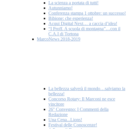
La scienza a portata di tutti!
Autunniamo!
Conferenza stampa 1 ottobre: un successo!
Bibione: che esperienza!
Acqui Digital Next… a caccia d’idea!
“I Proff. A scuola di montagna”…con il
C.A.I di Tortona
MarcoNews 2018-2019
La bellezza salverà il mondo…salviamo la
bellezza!
Concorso Rotary: Il Marconi ne esce
vincitore
26° Convegno: I Commenti della
Redazione
Una Cena...Lions!
Festival delle Conoscenze!