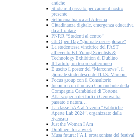
antiche
Studiare il passato per capire il nostro
presente
Settimana bianca ad Artesina
Cittadinanza digitale, emergenza educativa
da affrontare
PNRR “Studenti al centro“
Gli Open Day “giornate per esplorare”
La studentessa vincitrice del FAST
all’evento BT Young Scientists &
Technology Exhibition di Dublino
Il Tartufo, un tesoro sotterraneo
È uscito il poster del “Marconews”, il
giornale studentesco dell'I.I.S. Marconi
Focus group con il Consultorio
Incontro con il nuovo Comandante della
Compagnia Carabinieri di Tortona
Alla scoperta dei forti di Genova tra
passato e natura…
La classe 5AA all’evento “Fabbriche
Aperte Lab 2024”, organizzato dalla
Syensqo
Just the Woman I Am
Dubliners for a week
Musa futura: l’A.I. protagonista del festival