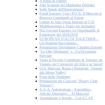
A Passo di Danza!
Alla Scoperta del Marketing Digitale!
Sulle Strade dell'Innovazione!
Fondi Europei: Con i P.O.N. Il Marconi si
Rinnova Guardando al Futuro
Letture in Alta Quota Insieme al CAI
Multilinguismo a Teatro per Includere
Noi Giovani Europei. Le Opportunità, le
Esperienze del 2018/2019
EUROPEAN YOUTH TOGETHER...
Gli Studenti Raccontano...
Premiazione Diventiamo Cittadini Europei
"Le Otto Montagne" e ..Un'Occasione
Speciale
Visita al Piccolo Cottolengo di Tortona: un
Viaggio per Conoscere gli Altri e se Stessi!
I.I.S. Marconi: Rossa e Ruggente. Viaggio
alla Motor Valley!
Festa dello Studente!
Premiazioni dei Concorsi "Rotary Club
Tortona"!
A.A.A. Autogestione - Assemblea -
Attività Alternative... Al Marconi!
Arrampicare a Scuola... Con il CAI!