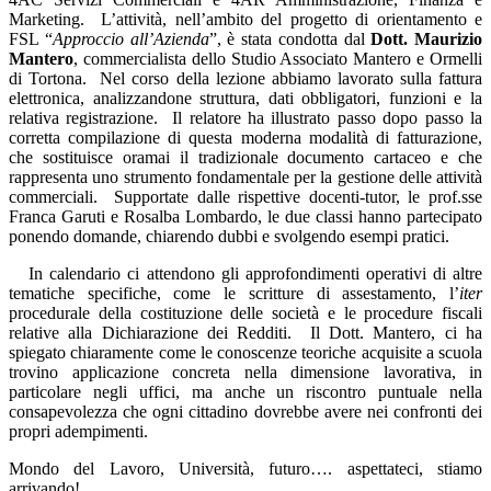
Marketing.
L’attività, nell’ambito del progetto di orientamento e
FSL “
Approccio all’Azienda
”, è stata condotta dal
Dott. Maurizio
Mantero
, commercialista dello Studio Associato Mantero e Ormelli
di Tortona.
Nel corso della lezione abbiamo lavorato sulla fattura
elettronica, analizzandone struttura, dati obbligatori, funzioni e la
relativa registrazione.
Il relatore ha illustrato passo dopo passo la
corretta compilazione di questa moderna modalità di fatturazione,
che sostituisce oramai il tradizionale documento cartaceo e che
rappresenta uno strumento fondamentale per la gestione delle attività
commerciali.
Supportate dalle rispettive docenti-tutor, le prof.sse
Franca Garuti e Rosalba Lombardo, le due classi hanno partecipato
ponendo domande, chiarendo dubbi e svolgendo esempi pratici.
In calendario ci attendono gli approfondimenti operativi di altre
tematiche specifiche, come le scritture di assestamento, l’
iter
procedurale della costituzione delle società e le procedure fiscali
relative alla Dichiarazione dei Redditi.
Il Dott. Mantero, ci ha
spiegato chiaramente come le conoscenze teoriche acquisite a scuola
trovino applicazione concreta nella dimensione lavorativa, in
particolare negli uffici, ma anche un riscontro puntuale nella
consapevolezza che ogni cittadino dovrebbe avere nei confronti dei
propri adempimenti.
Mondo del Lavoro, Università, futuro…. aspettateci, stiamo
arrivando!