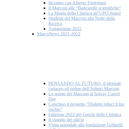
Incontro con Alberto Torregiani
Il Marconi alle “Bancarelle scientifiche”
La Magia della Chimica all’UPO Junior
Studenti del Marconi alla Notte della
Ricerca
Autunniamo 2022
MarcoNews 2021-2022
PENSANDO AL FUTURO, il giornale
cartaceo ed online dell’Istituto Marconi
Le quinte del Marconi al Solvay Career
Day
Concluso il progetto “Diabete riduci il tuo
rischio”
Edizione 2022 dei Giochi della Chimica
Il viaggio del silicio
Visita aziendale alla fondazione Golinelli