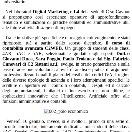
universitario.
Nei laboratori
Digital Marketing
e
L4
della sede di C.so Cavour
si propongono così esperienze operative di approfondimento
tematico e simulazioni di pratiche contabili ed amministrative utili
alle future attività di
stage
o di impiego.
Tra le iniziative più specifiche e di maggior coinvolgimento, è stato
riproposto, già a partire dallo scorso dicembre, il
corso di
contabilità avanzata C2WEB
. Un gruppo di studenti delle classi
4AR, 5AC e 5AR, selezionati e guidati dagli esperti
Dott.ri
Giovanni Duca
,
Sara Poggio
,
Paolo Troiano
e dal
Sig. Fabrizio
Canevari
di
C2 Sistemi s.r.l
., svolge, in orario pomeridiano e sulla
base di adesione volontaria, attività dì
analisi e pratica di argomenti
professionalizzanti quali il piano dei costi e dei codici IVA, i regimi
delle diverse tipologie di azienda e i loro adempimenti specifici, le
scritture di apertura ed i controlli contabili, i cespiti ed il calcolo
degli ammortamenti, i bilanci di fine esercizio e, non ultime, le
applicazioni innovative che l’Intelligenza Artificiale offre alle
funzioni amministrative e contabili.
Venerdì 16 gennaio, invece, si è svolto il primo di una serie di
incontri curricolari, interamente dedicati a noi studenti delle classi
4AC Servizi Commerciali e 4AR Amministrazione, Finanza e