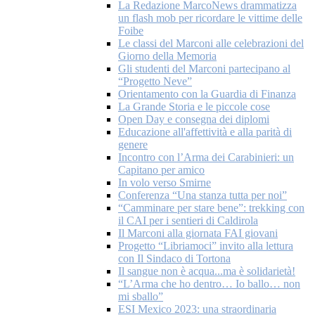
La Redazione MarcoNews drammatizza
un flash mob per ricordare le vittime delle
Foibe
Le classi del Marconi alle celebrazioni del
Giorno della Memoria
Gli studenti del Marconi partecipano al
“Progetto Neve”
Orientamento con la Guardia di Finanza
La Grande Storia e le piccole cose
Open Day e consegna dei diplomi
Educazione all'affettività e alla parità di
genere
Incontro con l’Arma dei Carabinieri: un
Capitano per amico
In volo verso Smirne
Conferenza “Una stanza tutta per noi”
“Camminare per stare bene”: trekking con
il CAI per i sentieri di Caldirola
Il Marconi alla giornata FAI giovani
Progetto “Libriamoci” invito alla lettura
con Il Sindaco di Tortona
Il sangue non è acqua...ma è solidarietà!
“L’Arma che ho dentro… Io ballo… non
mi sballo”
ESI Mexico 2023: una straordinaria