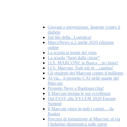
Giovani e prevenzione. Insieme contro il
diabete
Sul filo della...Logistica!
MarcoNews n.2 aprile 2020 edizione
online
La scuola ai tempi del virus
La scuola “fuori dalla classe”
I.I.S. MARCONI: la Banca ...in classe!
I.I.S. Marconi: Tutti giù in ...cantina!
Gli studenti del Marconi contro il bullismo
Al via... il progetto CAI nelle quarte del
Marconi
Progetto Neve a Bardonecchia!
Il Marconi premia le sue eccellenze
Dal FAST alla XYLEM 2020 Europe
Summit
Il Marconi vince in tutti i campi… da
Basket
Percorsi di formazione al Marconi: al via
l’indagine diagnostica sulle opere