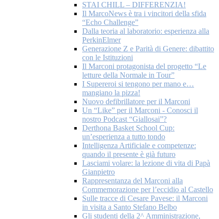
STAI CHILL – DIFFERENZIA!
Il MarcoNews è tra i vincitori della sfida
“Echo Challenge”
Dalla teoria al laboratorio: esperienza alla
PerkinElmer
Generazione Z e Parità di Genere: dibattito
con le Istituzioni
Il Marconi protagonista del progetto “Le
letture della Normale in Tour”
I Supereroi si tengono per mano e…
mangiano la pizza!
Nuovo defibrillatore per il Marconi
Un “Like” per il Marconi - Conosci il
nostro Podcast “Giallosai”?
Derthona Basket School Cup:
un’esperienza a tutto tondo
Intelligenza Artificiale e competenze:
quando il presente è già futuro
Lasciami volare: la lezione di vita di Papà
Gianpietro
Rappresentanza del Marconi alla
Commemorazione per l’eccidio al Castello
Sulle tracce di Cesare Pavese: il Marconi
in visita a Santo Stefano Belbo
Gli studenti della 2^ Amministrazione,