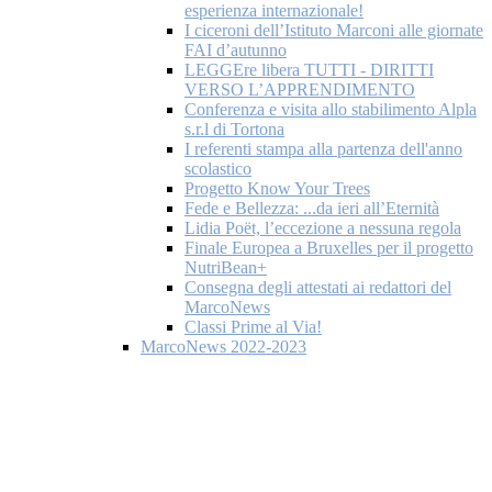
esperienza internazionale!
I ciceroni dell’Istituto Marconi alle giornate
FAI d’autunno
LEGGEre libera TUTTI - DIRITTI
VERSO L’APPRENDIMENTO
Conferenza e visita allo stabilimento Alpla
s.r.l di Tortona
I referenti stampa alla partenza dell'anno
scolastico
Progetto Know Your Trees
Fede e Bellezza: ...da ieri all’Eternità
Lidia Poët, l’eccezione a nessuna regola
Finale Europea a Bruxelles per il progetto
NutriBean+
Consegna degli attestati ai redattori del
MarcoNews
Classi Prime al Via!
MarcoNews 2022-2023