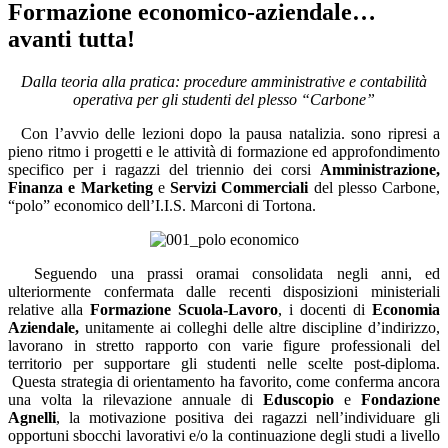
Formazione economico-aziendale…
avanti tutta!
Dalla teoria alla pratica: procedure amministrative e contabilità
operativa per gli studenti del plesso “Carbone”
Con l’avvio delle lezioni dopo la pausa natalizia. sono ripresi a
pieno ritmo i progetti e le attività di formazione ed approfondimento
specifico per i ragazzi del triennio dei corsi
Amministrazione,
Finanza e Marketing
e
Servizi Commerciali
del plesso Carbone,
“polo” economico dell’I.I.S. Marconi di Tortona.
Seguendo una prassi oramai consolidata negli anni, ed
ulteriormente confermata dalle
recenti disposizioni ministeriali
relative alla
Formazione Scuola-Lavoro
, i docenti di
Economia
Aziendale,
unitamente ai
colleghi delle altre discipline d’indirizzo,
lavorano in stretto rapporto con varie figure professionali del
territorio per supportare gli studenti
nelle scelte post-diploma.
Questa strategia di orientamento ha favorito, come conferma ancora
una volta la rilevazione annuale di
Eduscopio
e
Fondazione
Agnelli
, la
motivazione positiva dei ragazzi nell’individuare gli
opportuni sbocchi lavorativi e/o la continuazione degli studi a livello