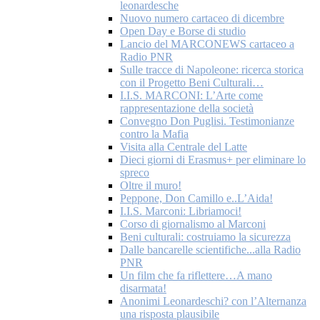
leonardesche
Nuovo numero cartaceo di dicembre
Open Day e Borse di studio
Lancio del MARCONEWS cartaceo a
Radio PNR
Sulle tracce di Napoleone: ricerca storica
con il Progetto Beni Culturali…
I.I.S. MARCONI: L’Arte come
rappresentazione della società
Convegno Don Puglisi. Testimonianze
contro la Mafia
Visita alla Centrale del Latte
Dieci giorni di Erasmus+ per eliminare lo
spreco
Oltre il muro!
Peppone, Don Camillo e..L’Aida!
I.I.S. Marconi: Libriamoci!
Corso di giornalismo al Marconi
Beni culturali: costruiamo la sicurezza
Dalle bancarelle scientifiche...alla Radio
PNR
Un film che fa riflettere…A mano
disarmata!
Anonimi Leonardeschi? con l’Alternanza
una risposta plausibile