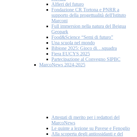
Alfieri del futuro
Fondazione CR Tortona e PNRR a
supporto della progettualità dell'Istituto
Marconi
Full immersion nella natura del Beigua
Geopark
Food&Science “Semi di futuro”
Una scuola nel mondo
Bibione 2025: Gioco di…squadra
Fiera EUCYS 2025
Partecipazione al Convegno SIPBC
MarcoNews 2024-2025
Attestati di merito per i redattori del
MarcoNews
Le quinte a lezione su Pavese e Fenoglio
Alla scoperta degli antiossidanti e del