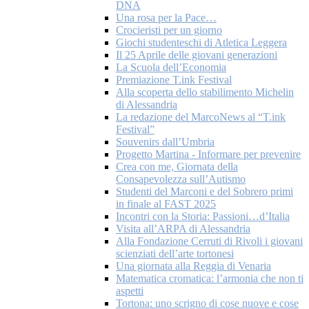
DNA
Una rosa per la Pace…
Crocieristi per un giorno
Giochi studenteschi di Atletica Leggera
Il 25 Aprile delle giovani generazioni
La Scuola dell’Economia
Premiazione T.ink Festival
Alla scoperta dello stabilimento Michelin
di Alessandria
La redazione del MarcoNews al “T.ink
Festival”
Souvenirs dall’Umbria
Progetto Martina - Informare per prevenire
Crea con me, Giornata della
Consapevolezza sull’Autismo
Studenti del Marconi e del Sobrero primi
in finale al FAST 2025
Incontri con la Storia: Passioni…d’Italia
Visita all’ARPA di Alessandria
Alla Fondazione Cerruti di Rivoli i giovani
scienziati dell’arte tortonesi
Una giornata alla Reggia di Venaria
Matematica cromatica: l’armonia che non ti
aspetti
Tortona: uno scrigno di cose nuove e cose