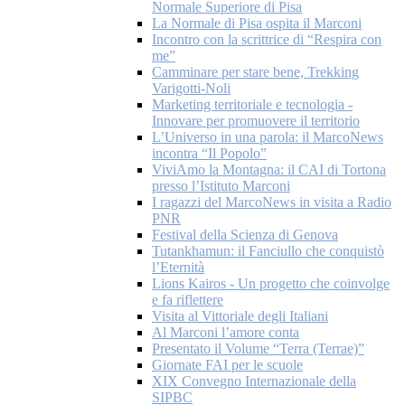
Normale Superiore di Pisa
La Normale di Pisa ospita il Marconi
Incontro con la scrittrice di “Respira con
me”
Camminare per stare bene, Trekking
Varigotti-Noli
Marketing territoriale e tecnologia -
Innovare per promuovere il territorio
L’Universo in una parola: il MarcoNews
incontra “Il Popolo”
ViviAmo la Montagna: il CAI di Tortona
presso l’Istituto Marconi
I ragazzi del MarcoNews in visita a Radio
PNR
Festival della Scienza di Genova
Tutankhamun: il Fanciullo che conquistò
l’Eternità
Lions Kairos - Un progetto che coinvolge
e fa riflettere
Visita al Vittoriale degli Italiani
Al Marconi l’amore conta
Presentato il Volume “Terra (Terrae)”
Giornate FAI per le scuole
XIX Convegno Internazionale della
SIPBC