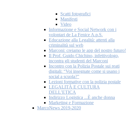
Scatti fotografici
Manifesti
Video
Informazione e Social Network con i
volontari de La Fenice A.p.S.
Educazione alla Legalità: attenti alla
criminalità sul web
Marconi: creiamo le app del nostro futuro!
Il Prof. Guido Chichino, infettivologo,
incontra gli studenti del Marconi
Incontro con la Polizia Postale sui reati
digitali: “Voi insegnate come si usano i
social a scuola?”
Lezioni formative con la polizia postale
LEGALITÀ E CULTURA
DELL’ETICA
Indirizzo Logistica ...È anche donna
Marketing e Formazione
MarcoNews 2019-2020