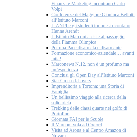
Finanza e Marketing incontrano Carlo
Volpi
Conferenze del Maggiore Gianluca Bellotti
all’Istituto Marconi
L’ANPI e gli studenti tortonesi ricordano
Hanna Arendt
L’Istituto Marconi assiste al passaggio
della Fiamma Olimpica
Per una Pace disarmata e disarmante
Formazione economico-aziendale… avanti
tutta!
Marconews N.12, non è un profumo ma
un’esperienza
Conclusi gli Open Day all’Istituto Marconi
Star Crossed-Lovers
Imprenditoria a Tortona: una Storia di
Famiglia
Un bellissimo viaggio alla ricerca della
solidarietà
Trekking delle classi quarte nel golfo di
Portofino
Giornata FAI per le Scuole
Il Marconi vola ad Oxford
Visita ad Arona e al Centro Amazon di
Novara