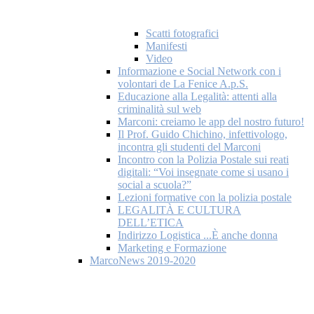
Scatti fotografici
Manifesti
Video
Informazione e Social Network con i
volontari de La Fenice A.p.S.
Educazione alla Legalità: attenti alla
criminalità sul web
Marconi: creiamo le app del nostro futuro!
Il Prof. Guido Chichino, infettivologo,
incontra gli studenti del Marconi
Incontro con la Polizia Postale sui reati
digitali: “Voi insegnate come si usano i
social a scuola?”
Lezioni formative con la polizia postale
LEGALITÀ E CULTURA
DELL’ETICA
Indirizzo Logistica ...È anche donna
Marketing e Formazione
MarcoNews 2019-2020