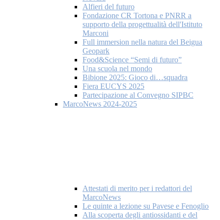
Alfieri del futuro
Fondazione CR Tortona e PNRR a
supporto della progettualità dell'Istituto
Marconi
Full immersion nella natura del Beigua
Geopark
Food&Science “Semi di futuro”
Una scuola nel mondo
Bibione 2025: Gioco di…squadra
Fiera EUCYS 2025
Partecipazione al Convegno SIPBC
MarcoNews 2024-2025
Attestati di merito per i redattori del
MarcoNews
Le quinte a lezione su Pavese e Fenoglio
Alla scoperta degli antiossidanti e del