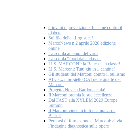
Giovani e prevenzione. Insieme contro il
diabete
Sul filo della...Logistica!
MarcoNews n.2 aprile 2020 edizione
online
La scuola ai tempi del virus
La scuola “fuori dalla classe”
I.I.S. MARCONI: la Banca ...in classe!
I.I.S. Marconi: Tutti giù in ...cantina!
Gli studenti del Marconi contro il bullismo
Al via... il progetto CAI nelle quarte del
Marconi
Progetto Neve a Bardonecchia!
Il Marconi premia le sue eccellenze
Dal FAST alla XYLEM 2020 Europe
Summit
Il Marconi vince in tutti i campi… da
Basket
Percorsi di formazione al Marconi: al via
l’indagine diagnostica sulle opere