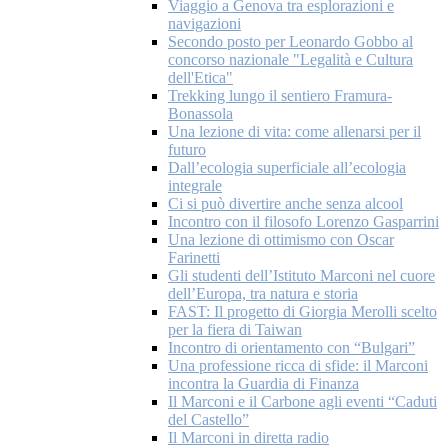
Viaggio a Genova tra esplorazioni e
navigazioni
Secondo posto per Leonardo Gobbo al
concorso nazionale "Legalità e Cultura
dell'Etica"
Trekking lungo il sentiero Framura-
Bonassola
Una lezione di vita: come allenarsi per il
futuro
Dall’ecologia superficiale all’ecologia
integrale
Ci si può divertire anche senza alcool
Incontro con il filosofo Lorenzo Gasparrini
Una lezione di ottimismo con Oscar
Farinetti
Gli studenti dell’Istituto Marconi nel cuore
dell’Europa, tra natura e storia
FAST: Il progetto di Giorgia Merolli scelto
per la fiera di Taiwan
Incontro di orientamento con “Bulgari”
Una professione ricca di sfide: il Marconi
incontra la Guardia di Finanza
Il Marconi e il Carbone agli eventi “Caduti
del Castello”
Il Marconi in diretta radio