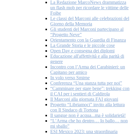
La Redazione MarcoNews drammatizza
un flash mob per ricordare le vittime delle
Foibe
Le classi del Marconi alle celebrazioni del
Giorno della Memoria
Gli studenti del Marconi partecipano al
“Progetto Neve”
Orientamento con la Guardia di Finanza
La Grande Storia e le piccole cose
Open Day e consegna dei diplomi
Educazione all'affettività e alla parità di
genere
Incontro con l’Arma dei Carabinieri: un
Capitano per amico
In volo verso Smirne
Conferenza “Una stanza tutta per noi”
“Camminare per stare bene”: trekking con
il CAI per i sentieri di Caldirola
Il Marconi alla giornata FAI giovani
Progetto “Libriamoci” invito alla lettura
con Il Sindaco di Tortona
Il sangue non è acqua...ma è solidarietà!
“L’Arma che ho dentro… Io ballo… non
mi sballo”
ESI Mexico 2023: una straordinaria