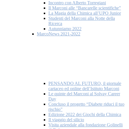
Incontro con Alberto Torregiani
Il Marconi alle “Bancarelle scientifiche”
La Magia della Chimica all’UPO Junior
Studenti del Marconi alla Notte della
Ricerca
Autunniamo 2022
MarcoNews 2021-2022
PENSANDO AL FUTURO, il giornale
cartaceo ed online dell’Istituto Marconi
Le quinte del Marconi al Solvay Career
Day
Concluso il progetto “Diabete riduci il tuo
rischio”
Edizione 2022 dei Giochi della Chimica
Il viaggio del silicio
Visita aziendale alla fondazione Golinelli