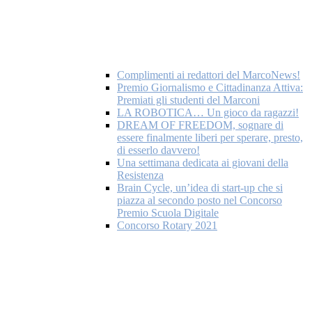
Complimenti ai redattori del MarcoNews!
Premio Giornalismo e Cittadinanza Attiva:
Premiati gli studenti del Marconi
LA ROBOTICA… Un gioco da ragazzi!
DREAM OF FREEDOM, sognare di
essere finalmente liberi per sperare, presto,
di esserlo davvero!
Una settimana dedicata ai giovani della
Resistenza
Brain Cycle, un’idea di start-up che si
piazza al secondo posto nel Concorso
Premio Scuola Digitale
Concorso Rotary 2021