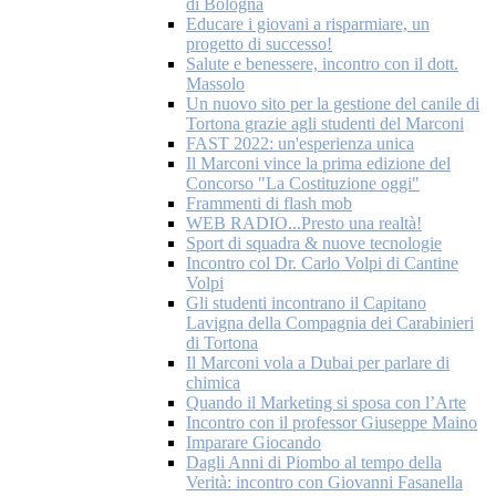
di Bologna
Educare i giovani a risparmiare, un
progetto di successo!
Salute e benessere, incontro con il dott.
Massolo
Un nuovo sito per la gestione del canile di
Tortona grazie agli studenti del Marconi
FAST 2022: un'esperienza unica
Il Marconi vince la prima edizione del
Concorso "La Costituzione oggi"
Frammenti di flash mob
WEB RADIO...Presto una realtà!
Sport di squadra & nuove tecnologie
Incontro col Dr. Carlo Volpi di Cantine
Volpi
Gli studenti incontrano il Capitano
Lavigna della Compagnia dei Carabinieri
di Tortona
Il Marconi vola a Dubai per parlare di
chimica
Quando il Marketing si sposa con l’Arte
Incontro con il professor Giuseppe Maino
Imparare Giocando
Dagli Anni di Piombo al tempo della
Verità: incontro con Giovanni Fasanella