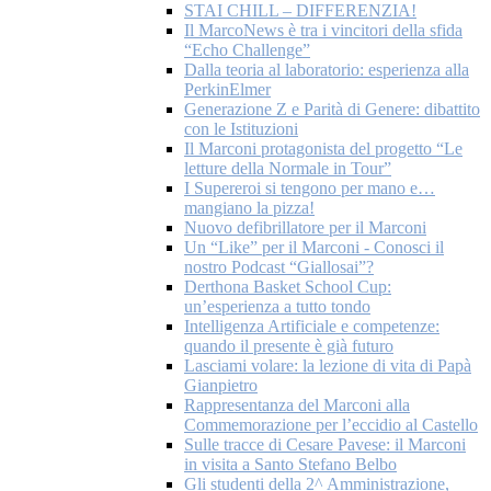
STAI CHILL – DIFFERENZIA!
Il MarcoNews è tra i vincitori della sfida
“Echo Challenge”
Dalla teoria al laboratorio: esperienza alla
PerkinElmer
Generazione Z e Parità di Genere: dibattito
con le Istituzioni
Il Marconi protagonista del progetto “Le
letture della Normale in Tour”
I Supereroi si tengono per mano e…
mangiano la pizza!
Nuovo defibrillatore per il Marconi
Un “Like” per il Marconi - Conosci il
nostro Podcast “Giallosai”?
Derthona Basket School Cup:
un’esperienza a tutto tondo
Intelligenza Artificiale e competenze:
quando il presente è già futuro
Lasciami volare: la lezione di vita di Papà
Gianpietro
Rappresentanza del Marconi alla
Commemorazione per l’eccidio al Castello
Sulle tracce di Cesare Pavese: il Marconi
in visita a Santo Stefano Belbo
Gli studenti della 2^ Amministrazione,