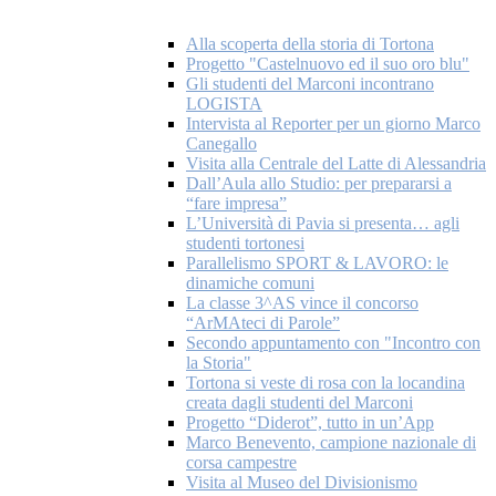
Alla scoperta della storia di Tortona
Progetto "Castelnuovo ed il suo oro blu"
Gli studenti del Marconi incontrano
LOGISTA
Intervista al Reporter per un giorno Marco
Canegallo
Visita alla Centrale del Latte di Alessandria
Dall’Aula allo Studio: per prepararsi a
“fare impresa”
L’Università di Pavia si presenta… agli
studenti tortonesi
Parallelismo SPORT & LAVORO: le
dinamiche comuni
La classe 3^AS vince il concorso
“ArMAteci di Parole”
Secondo appuntamento con "Incontro con
la Storia"
Tortona si veste di rosa con la locandina
creata dagli studenti del Marconi
Progetto “Diderot”, tutto in un’App
Marco Benevento, campione nazionale di
corsa campestre
Visita al Museo del Divisionismo