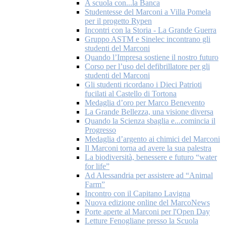
A scuola con...la Banca
Studentesse del Marconi a Villa Pomela
per il progetto Rypen
Incontri con la Storia - La Grande Guerra
Gruppo ASTM e Sinelec incontrano gli
studenti del Marconi
Quando l’Impresa sostiene il nostro futuro
Corso per l’uso del defibrillatore per gli
studenti del Marconi
Gli studenti ricordano i Dieci Patrioti
fucilati al Castello di Tortona
Medaglia d’oro per Marco Benevento
La Grande Bellezza, una visione diversa
Quando la Scienza sbaglia e...comincia il
Progresso
Medaglia d’argento ai chimici del Marconi
Il Marconi torna ad avere la sua palestra
La biodiversità, benessere e futuro “water
for life”
Ad Alessandria per assistere ad “Animal
Farm”
Incontro con il Capitano Lavigna
Nuova edizione online del MarcoNews
Porte aperte al Marconi per l'Open Day
Letture Fenogliane presso la Scuola