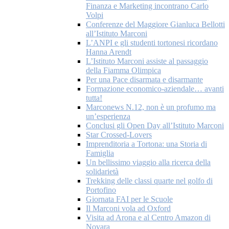
Finanza e Marketing incontrano Carlo
Volpi
Conferenze del Maggiore Gianluca Bellotti
all’Istituto Marconi
L’ANPI e gli studenti tortonesi ricordano
Hanna Arendt
L’Istituto Marconi assiste al passaggio
della Fiamma Olimpica
Per una Pace disarmata e disarmante
Formazione economico-aziendale… avanti
tutta!
Marconews N.12, non è un profumo ma
un’esperienza
Conclusi gli Open Day all’Istituto Marconi
Star Crossed-Lovers
Imprenditoria a Tortona: una Storia di
Famiglia
Un bellissimo viaggio alla ricerca della
solidarietà
Trekking delle classi quarte nel golfo di
Portofino
Giornata FAI per le Scuole
Il Marconi vola ad Oxford
Visita ad Arona e al Centro Amazon di
Novara