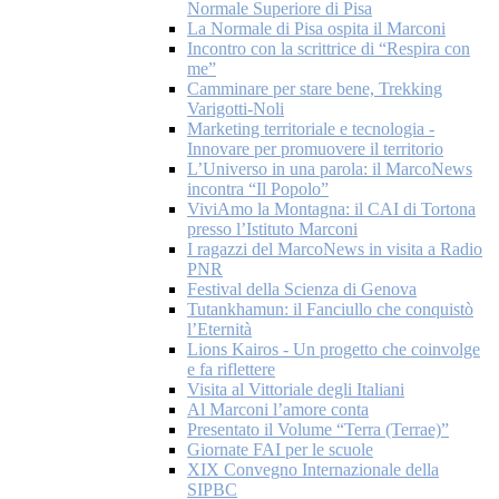
Normale Superiore di Pisa
La Normale di Pisa ospita il Marconi
Incontro con la scrittrice di “Respira con
me”
Camminare per stare bene, Trekking
Varigotti-Noli
Marketing territoriale e tecnologia -
Innovare per promuovere il territorio
L’Universo in una parola: il MarcoNews
incontra “Il Popolo”
ViviAmo la Montagna: il CAI di Tortona
presso l’Istituto Marconi
I ragazzi del MarcoNews in visita a Radio
PNR
Festival della Scienza di Genova
Tutankhamun: il Fanciullo che conquistò
l’Eternità
Lions Kairos - Un progetto che coinvolge
e fa riflettere
Visita al Vittoriale degli Italiani
Al Marconi l’amore conta
Presentato il Volume “Terra (Terrae)”
Giornate FAI per le scuole
XIX Convegno Internazionale della
SIPBC