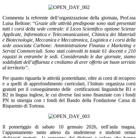
Commenta la referente dell’organizzazione della giornata, Prof.ssa
Luisa Bellone: “
Grazie alle attività predisposte sono stati presentati
tutti i corsi della sede centrale: il Liceo Scientifico opzione Scienze
Applicate, Informatica e Telecomunicazioni, Chimica dei Materiali
e Biotecnologie, Meccanica e Meccatronica, Logistica e i corsi della
sede associata Carbone: Amministrazione Finanza e Marketing e
Servizi Commerciali. Sono stati coinvolti in totale 61 docenti e 210
ragazzi in entrambe le sedi. Considerando le due giornate, siamo
soddisfatti dell’affluenza e crediamo di aver offerto un buon servizio
al territorio”.
Per quanto riguarda le attività pomeridiane, oltre ai corsi di recupero
e a quelli di approfondimento curricolari, l’Istituto organizza corsi
gratuiti per il conseguimento delle certificazioni linguistiche B1 e
B2 in lingua inglese, le cui diverse fasi sono finanziate con i fondi
PN in sinergia con i fondi del Bando della Fondazione Cassa di
Risparmio di Tortona.
Il pomeriggio di sabato 10 gennaio 2026, nell’aula magna,
l’appuntamento tanto atteso da studentesse e studenti ormai
dichiarati maturi:
la consegna dei diplomi a coloro che hanno