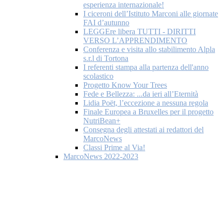
esperienza internazionale!
I ciceroni dell’Istituto Marconi alle giornate
FAI d’autunno
LEGGEre libera TUTTI - DIRITTI
VERSO L’APPRENDIMENTO
Conferenza e visita allo stabilimento Alpla
s.r.l di Tortona
I referenti stampa alla partenza dell'anno
scolastico
Progetto Know Your Trees
Fede e Bellezza: ...da ieri all’Eternità
Lidia Poët, l’eccezione a nessuna regola
Finale Europea a Bruxelles per il progetto
NutriBean+
Consegna degli attestati ai redattori del
MarcoNews
Classi Prime al Via!
MarcoNews 2022-2023