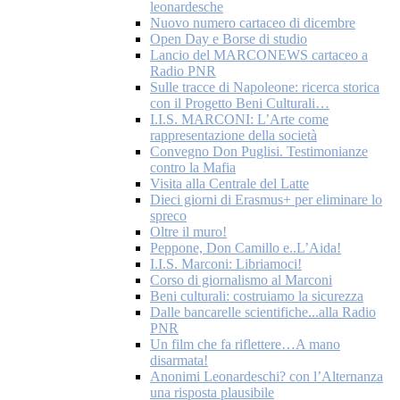
leonardesche
Nuovo numero cartaceo di dicembre
Open Day e Borse di studio
Lancio del MARCONEWS cartaceo a
Radio PNR
Sulle tracce di Napoleone: ricerca storica
con il Progetto Beni Culturali…
I.I.S. MARCONI: L’Arte come
rappresentazione della società
Convegno Don Puglisi. Testimonianze
contro la Mafia
Visita alla Centrale del Latte
Dieci giorni di Erasmus+ per eliminare lo
spreco
Oltre il muro!
Peppone, Don Camillo e..L’Aida!
I.I.S. Marconi: Libriamoci!
Corso di giornalismo al Marconi
Beni culturali: costruiamo la sicurezza
Dalle bancarelle scientifiche...alla Radio
PNR
Un film che fa riflettere…A mano
disarmata!
Anonimi Leonardeschi? con l’Alternanza
una risposta plausibile