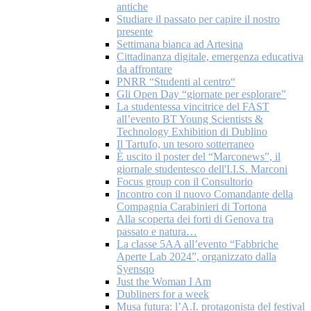
antiche
Studiare il passato per capire il nostro
presente
Settimana bianca ad Artesina
Cittadinanza digitale, emergenza educativa
da affrontare
PNRR “Studenti al centro“
Gli Open Day “giornate per esplorare”
La studentessa vincitrice del FAST
all’evento BT Young Scientists &
Technology Exhibition di Dublino
Il Tartufo, un tesoro sotterraneo
È uscito il poster del “Marconews”, il
giornale studentesco dell'I.I.S. Marconi
Focus group con il Consultorio
Incontro con il nuovo Comandante della
Compagnia Carabinieri di Tortona
Alla scoperta dei forti di Genova tra
passato e natura…
La classe 5AA all’evento “Fabbriche
Aperte Lab 2024”, organizzato dalla
Syensqo
Just the Woman I Am
Dubliners for a week
Musa futura: l’A.I. protagonista del festival