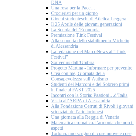
DNA
Una rosa per la Pace…
Crocieristi per un giorno
Giochi studenteschi di Atletica Leggera
Il 25 Aprile delle giovani generazioni
La Scuola dell’Economia
Premiazione T.ink Festival
Alla scoperta dello stabilimento Michelin
di Alessandria
La redazione del MarcoNews al “T.ink
Festival”
Souvenirs dall’Umbria
Progetto Martina - Informare per prevenire
Crea con me, Giornata della
Consapevolezza sull’Autismo
Studenti del Marconi e del Sobrero primi
in finale al FAST 2025
Incontri con la Storia: Passioni…d’Italia
Visita all’ARPA di Alessandria
Alla Fondazione Cerruti di Rivoli i giovani
scienziati dell’arte tortonesi
Una giornata alla Reggia di Venaria
Matematica cromatica: l’armonia che non ti
aspetti
Tortona: uno scrigno di cose nuove e cose