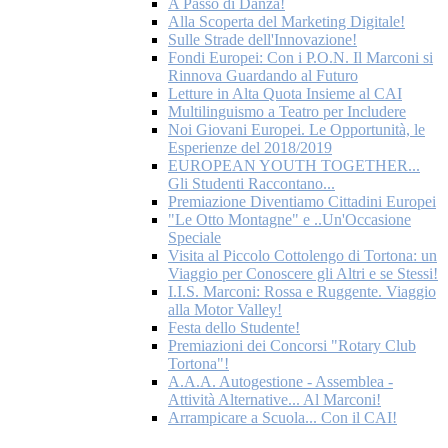
A Passo di Danza!
Alla Scoperta del Marketing Digitale!
Sulle Strade dell'Innovazione!
Fondi Europei: Con i P.O.N. Il Marconi si
Rinnova Guardando al Futuro
Letture in Alta Quota Insieme al CAI
Multilinguismo a Teatro per Includere
Noi Giovani Europei. Le Opportunità, le
Esperienze del 2018/2019
EUROPEAN YOUTH TOGETHER...
Gli Studenti Raccontano...
Premiazione Diventiamo Cittadini Europei
"Le Otto Montagne" e ..Un'Occasione
Speciale
Visita al Piccolo Cottolengo di Tortona: un
Viaggio per Conoscere gli Altri e se Stessi!
I.I.S. Marconi: Rossa e Ruggente. Viaggio
alla Motor Valley!
Festa dello Studente!
Premiazioni dei Concorsi "Rotary Club
Tortona"!
A.A.A. Autogestione - Assemblea -
Attività Alternative... Al Marconi!
Arrampicare a Scuola... Con il CAI!