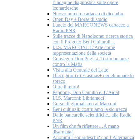
l’indagine diagnostica sulle opere
leonardesche
Nuovo numero cartaceo di dicembre
Open Day e Borse di studio
Lancio del MARCONEWS cartaceo a
Radio PNR
Sulle tracce di Napoleone: ricerca storica
con il Progetto Beni Culturali…
I.I.S. MARCONI: L’Arte come
rappresentazione della società
Convegno Don Puglisi. Testimonianze
contro la Mafia
Visita alla Centrale del Latte
Dieci giorni di Erasmus+ per eliminare lo
spreco
Oltre il muro!
Peppone, Don Camillo e..L’Aida!
I.I.S. Marconi: Libriamoci!
Corso di giornalismo al Marconi
Beni culturali: costruiamo la sicurezza
Dalle bancarelle scientifiche...alla Radio
PNR
Un film che fa riflettere…A mano
disarmata!
Anonimi Leonardeschi? con l’Alternanza