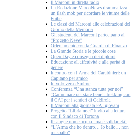
Il Marconi in diretta radio
La Redazione MarcoNews drammatizza
un flash mob per ricordare le vittime delle
Foibe
Le classi del Marconi alle celebrazioni del
Giorno della Memoria
Gli studenti del Marconi partecipano al
“Progetto Neve”
Orientamento con la Guardia di Finanza
La Grande Storia e le piccole cose
Open Day e consegna dei diplomi
Educazione all'affettività e alla parità di
genere
Incontro con l’Arma dei Carabinieri: un
Capitano per amico
In volo verso Smirne
Conferenza “Una stanza tutta per noi”
“Camminare per stare bene”: trekking con
il CAI per i sentieri di Caldirola
Il Marconi alla giornata FAI giovani
Progetto “Libriamoci” invito alla lettura
con Il Sindaco di Tortona
Il sangue non è acqua...ma è solidarietà!
“L’Arma che ho dentro… Io ballo… non
mi sballo”