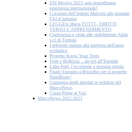
ESI Mexico 2023: una straordinaria
esperienza internazionale!
I ciceroni dell’Istituto Marconi alle giornate
FAI d’autunno
LEGGEre libera TUTTI - DIRITTI
VERSO L’APPRENDIMENTO
Conferenza e visita allo stabilimento Alpla
s.r.l di Tortona
I referenti stampa alla partenza dell'anno
scolastico
Progetto Know Your Trees
Fede e Bellezza: ...da ieri all’Eternità
Lidia Poët, l’eccezione a nessuna regola
Finale Europea a Bruxelles per il progetto
NutriBean+
Consegna degli attestati ai redattori del
MarcoNews
Classi Prime al Via!
MarcoNews 2022-2023