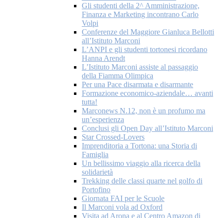
Gli studenti della 2^ Amministrazione,
Finanza e Marketing incontrano Carlo
Volpi
Conferenze del Maggiore Gianluca Bellotti
all’Istituto Marconi
L’ANPI e gli studenti tortonesi ricordano
Hanna Arendt
L’Istituto Marconi assiste al passaggio
della Fiamma Olimpica
Per una Pace disarmata e disarmante
Formazione economico-aziendale… avanti
tutta!
Marconews N.12, non è un profumo ma
un’esperienza
Conclusi gli Open Day all’Istituto Marconi
Star Crossed-Lovers
Imprenditoria a Tortona: una Storia di
Famiglia
Un bellissimo viaggio alla ricerca della
solidarietà
Trekking delle classi quarte nel golfo di
Portofino
Giornata FAI per le Scuole
Il Marconi vola ad Oxford
Visita ad Arona e al Centro Amazon di