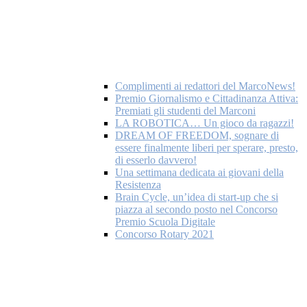
Complimenti ai redattori del MarcoNews!
Premio Giornalismo e Cittadinanza Attiva:
Premiati gli studenti del Marconi
LA ROBOTICA… Un gioco da ragazzi!
DREAM OF FREEDOM, sognare di
essere finalmente liberi per sperare, presto,
di esserlo davvero!
Una settimana dedicata ai giovani della
Resistenza
Brain Cycle, un’idea di start-up che si
piazza al secondo posto nel Concorso
Premio Scuola Digitale
Concorso Rotary 2021