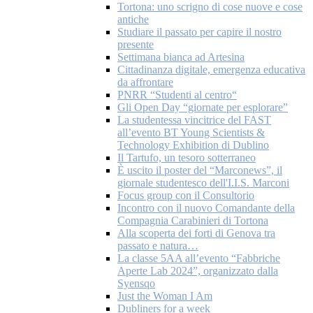
Tortona: uno scrigno di cose nuove e cose
antiche
Studiare il passato per capire il nostro
presente
Settimana bianca ad Artesina
Cittadinanza digitale, emergenza educativa
da affrontare
PNRR “Studenti al centro“
Gli Open Day “giornate per esplorare”
La studentessa vincitrice del FAST
all’evento BT Young Scientists &
Technology Exhibition di Dublino
Il Tartufo, un tesoro sotterraneo
È uscito il poster del “Marconews”, il
giornale studentesco dell'I.I.S. Marconi
Focus group con il Consultorio
Incontro con il nuovo Comandante della
Compagnia Carabinieri di Tortona
Alla scoperta dei forti di Genova tra
passato e natura…
La classe 5AA all’evento “Fabbriche
Aperte Lab 2024”, organizzato dalla
Syensqo
Just the Woman I Am
Dubliners for a week