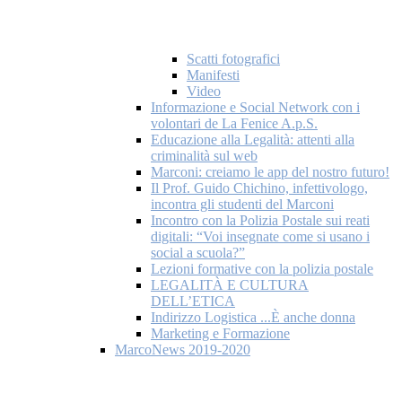
Scatti fotografici
Manifesti
Video
Informazione e Social Network con i
volontari de La Fenice A.p.S.
Educazione alla Legalità: attenti alla
criminalità sul web
Marconi: creiamo le app del nostro futuro!
Il Prof. Guido Chichino, infettivologo,
incontra gli studenti del Marconi
Incontro con la Polizia Postale sui reati
digitali: “Voi insegnate come si usano i
social a scuola?”
Lezioni formative con la polizia postale
LEGALITÀ E CULTURA
DELL’ETICA
Indirizzo Logistica ...È anche donna
Marketing e Formazione
MarcoNews 2019-2020