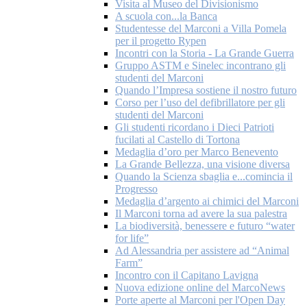
Visita al Museo del Divisionismo
A scuola con...la Banca
Studentesse del Marconi a Villa Pomela
per il progetto Rypen
Incontri con la Storia - La Grande Guerra
Gruppo ASTM e Sinelec incontrano gli
studenti del Marconi
Quando l’Impresa sostiene il nostro futuro
Corso per l’uso del defibrillatore per gli
studenti del Marconi
Gli studenti ricordano i Dieci Patrioti
fucilati al Castello di Tortona
Medaglia d’oro per Marco Benevento
La Grande Bellezza, una visione diversa
Quando la Scienza sbaglia e...comincia il
Progresso
Medaglia d’argento ai chimici del Marconi
Il Marconi torna ad avere la sua palestra
La biodiversità, benessere e futuro “water
for life”
Ad Alessandria per assistere ad “Animal
Farm”
Incontro con il Capitano Lavigna
Nuova edizione online del MarcoNews
Porte aperte al Marconi per l'Open Day