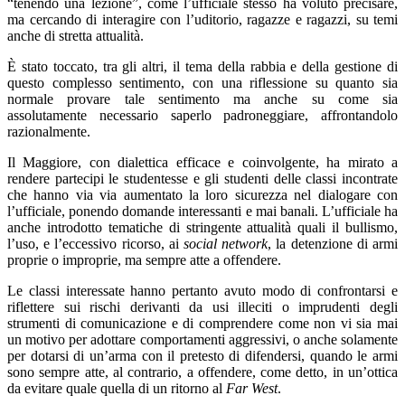
“tenendo una lezione”, come l’ufficiale stesso ha voluto precisare,
ma cercando di interagire con l’uditorio, ragazze e ragazzi, su temi
anche di stretta attualità.
È stato toccato, tra gli altri, il tema della rabbia e della gestione di
questo complesso sentimento, con una riflessione su quanto sia
normale provare tale sentimento ma anche su come sia
assolutamente necessario saperlo padroneggiare, affrontandolo
razionalmente.
Il Maggiore, con dialettica efficace e coinvolgente, ha mirato a
rendere partecipi le studentesse e gli studenti delle classi incontrate
che hanno via via aumentato la loro sicurezza nel dialogare con
l’ufficiale, ponendo domande interessanti e mai banali. L’ufficiale ha
anche introdotto tematiche di stringente attualità quali il bullismo,
l’uso, e l’eccessivo ricorso, ai
social network
, la detenzione di armi
proprie o improprie, ma sempre atte a offendere.
Le classi interessate hanno pertanto avuto modo di confrontarsi e
riflettere sui rischi derivanti da usi illeciti o imprudenti degli
strumenti di comunicazione e di comprendere come non vi sia mai
un motivo per adottare comportamenti aggressivi, o anche solamente
per dotarsi di un’arma con il pretesto di difendersi, quando le armi
sono sempre atte, al contrario, a offendere, come detto, in un’ottica
da evitare quale quella di un ritorno al
Far West
.