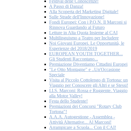
Festival delle Conoscenze!
A Passo di Danza!
Alla Scoperta del Marketing Digitale!
Sulle Strade dell'Innovazione!
Fondi Europei: Con i P.O.N. Il Marconi si
Rinnova Guardando al Futuro
Letture in Alta Quota Insieme al CAI
Multilinguismo a Teatro per Includere
Noi Giovani Europei. Le Opportunità, le
Esperienze del 2018/2019
EUROPEAN YOUTH TOGETHER...
Gli Studenti Raccontano...
Premiazione Diventiamo Cittadini Europei
"Le Otto Montagne" e ..Un'Occasione
Speciale
Visita al Piccolo Cottolengo di Tortona: un
Viaggio per Conoscere gli Altri e se Stessi!
I.I.S. Marconi: Rossa e Ruggente. Viaggio
alla Motor Valley!
Festa dello Studente!
Premiazioni dei Concorsi "Rotary Club
Tortona"!
A.A.A. Autogestione - Assemblea -
Attività Alternative... Al Marconi!
Arrampicare a Scuola... Con il CAI!