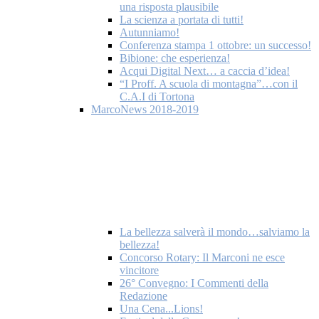
una risposta plausibile
La scienza a portata di tutti!
Autunniamo!
Conferenza stampa 1 ottobre: un successo!
Bibione: che esperienza!
Acqui Digital Next… a caccia d’idea!
“I Proff. A scuola di montagna”…con il
C.A.I di Tortona
MarcoNews 2018-2019
La bellezza salverà il mondo…salviamo la
bellezza!
Concorso Rotary: Il Marconi ne esce
vincitore
26° Convegno: I Commenti della
Redazione
Una Cena...Lions!