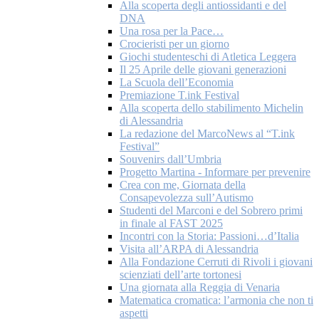
Alla scoperta degli antiossidanti e del
DNA
Una rosa per la Pace…
Crocieristi per un giorno
Giochi studenteschi di Atletica Leggera
Il 25 Aprile delle giovani generazioni
La Scuola dell’Economia
Premiazione T.ink Festival
Alla scoperta dello stabilimento Michelin
di Alessandria
La redazione del MarcoNews al “T.ink
Festival”
Souvenirs dall’Umbria
Progetto Martina - Informare per prevenire
Crea con me, Giornata della
Consapevolezza sull’Autismo
Studenti del Marconi e del Sobrero primi
in finale al FAST 2025
Incontri con la Storia: Passioni…d’Italia
Visita all’ARPA di Alessandria
Alla Fondazione Cerruti di Rivoli i giovani
scienziati dell’arte tortonesi
Una giornata alla Reggia di Venaria
Matematica cromatica: l’armonia che non ti
aspetti