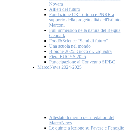
Novara
Alfieri del futuro
Fondazione CR Tortona e PNRR a
supporto della progettualità dell'Istituto
Marconi
Full immersion nella natura del Beigua
Geopark
Food&Science “Semi di futuro”
Una scuola nel mondo
Bibione 2025: Gioco di…squadra
Fiera EUCYS 2025
Partecipazione al Convegno SIPBC
MarcoNews 2024-2025
Attestati di merito per i redattori del
MarcoNews
Le quinte a lezione su Pavese e Fenoglio