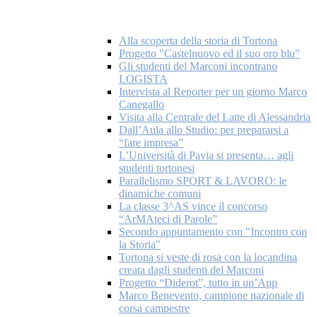
Alla scoperta della storia di Tortona
Progetto "Castelnuovo ed il suo oro blu"
Gli studenti del Marconi incontrano
LOGISTA
Intervista al Reporter per un giorno Marco
Canegallo
Visita alla Centrale del Latte di Alessandria
Dall’Aula allo Studio: per prepararsi a
“fare impresa”
L’Università di Pavia si presenta… agli
studenti tortonesi
Parallelismo SPORT & LAVORO: le
dinamiche comuni
La classe 3^AS vince il concorso
“ArMAteci di Parole”
Secondo appuntamento con "Incontro con
la Storia"
Tortona si veste di rosa con la locandina
creata dagli studenti del Marconi
Progetto “Diderot”, tutto in un’App
Marco Benevento, campione nazionale di
corsa campestre