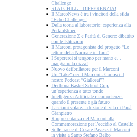
Challenge
STAI CHILL – DIFFERENZIA!
Il MarcoNews è tra i vincitori della sfida
“Echo Challenge”
Dalla teoria al laboratorio: esperienza alla
PerkinElmer
Generazione Z e Parità di Genere: dibattito
con le Istituzioni
Il Marconi protagonista del progetto “Le
letture della Normale in Tour”
I Supereroi si tengono per mano e…
mangiano la pizza!
Nuovo defibrillatore per il Marconi
Un “Like” per il Marconi - Conosci il
nostro Podcast “Giallosai”?
Derthona Basket School Cup:
un’esperienza a tutto tondo
Intelligenza Artificiale e competenze:
quando il presente è già futuro
Lasciami volare: la lezione di vita di Papà
Gianpietro
Rappresentanza del Marconi alla
Commemorazione per l’eccidio al Castello
Sulle tracce di Cesare Pavese: il Marconi
in visita a Santo Stefano Belbo