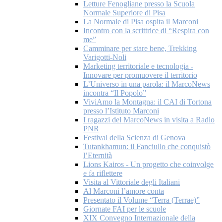
Letture Fenogliane presso la Scuola
Normale Superiore di Pisa
La Normale di Pisa ospita il Marconi
Incontro con la scrittrice di “Respira con
me”
Camminare per stare bene, Trekking
Varigotti-Noli
Marketing territoriale e tecnologia -
Innovare per promuovere il territorio
L’Universo in una parola: il MarcoNews
incontra “Il Popolo”
ViviAmo la Montagna: il CAI di Tortona
presso l’Istituto Marconi
I ragazzi del MarcoNews in visita a Radio
PNR
Festival della Scienza di Genova
Tutankhamun: il Fanciullo che conquistò
l’Eternità
Lions Kairos - Un progetto che coinvolge
e fa riflettere
Visita al Vittoriale degli Italiani
Al Marconi l’amore conta
Presentato il Volume “Terra (Terrae)”
Giornate FAI per le scuole
XIX Convegno Internazionale della