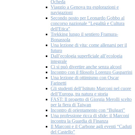
Ocheda
Viaggio a Genova tra esplorazioni e
navigazioni
Secondo posto per Leonardo Gobbo al
concorso nazionale "Legalità e Cultura
dell'Etica"
Trekking lungo il sentiero Framura-
Bonassola
Una lezione di vita: come allenarsi per il
futuro
Dall’ecologia superficiale all’ecologia
integrale
Ci si può divertire anche senza alcool
Incontro con il filosofo Lorenzo Gasparrini
Una lezione di ottimismo con Oscar
Farinetti
Gli studenti dell’Istituto Marconi nel cuore
dell’Europa, tra natura e storia
FAST: Il progetto di Giorgia Merolli scelto
per la fiera di Taiwan
Incontro di orientamento con “Bulgari”
Una professione ricca di sfide: il Marconi
incontra la Guardia di Finanza
Il Marconi e il Carbone agli eventi “Caduti
del Castello”