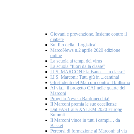
Giovani e prevenzione. Insieme contro il
diabete
Sul filo della...Logistica!
MarcoNews n.2 aprile 2020 edizione
online
La scuola ai tempi del virus
La scuola “fuori dalla classe”
I.I.S. MARCONI: la Banca ...in classe!
I.I.S. Marconi: Tutti giù in ...cantina!
Gli studenti del Marconi contro il bullismo
Al via... il progetto CAI nelle quarte del
Marconi
Progetto Neve a Bardonecchia!
Il Marconi premia le sue eccellenze
Dal FAST alla XYLEM 2020 Europe
Summit
Il Marconi vince in tutti i campi… da
Basket
Percorsi di formazione al Marconi: al via