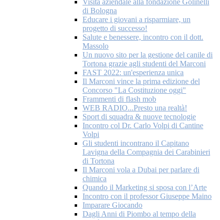
Visita aziendale alla fondazione Golinelli
di Bologna
Educare i giovani a risparmiare, un
progetto di successo!
Salute e benessere, incontro con il dott.
Massolo
Un nuovo sito per la gestione del canile di
Tortona grazie agli studenti del Marconi
FAST 2022: un'esperienza unica
Il Marconi vince la prima edizione del
Concorso "La Costituzione oggi"
Frammenti di flash mob
WEB RADIO...Presto una realtà!
Sport di squadra & nuove tecnologie
Incontro col Dr. Carlo Volpi di Cantine
Volpi
Gli studenti incontrano il Capitano
Lavigna della Compagnia dei Carabinieri
di Tortona
Il Marconi vola a Dubai per parlare di
chimica
Quando il Marketing si sposa con l’Arte
Incontro con il professor Giuseppe Maino
Imparare Giocando
Dagli Anni di Piombo al tempo della