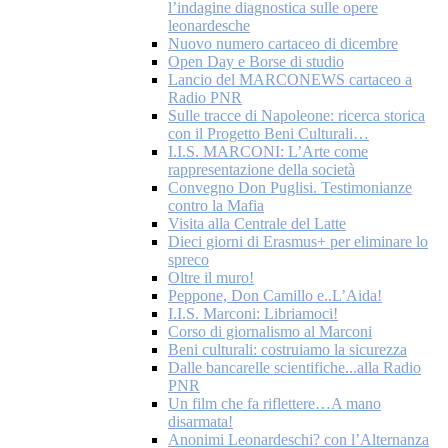
l’indagine diagnostica sulle opere
leonardesche
Nuovo numero cartaceo di dicembre
Open Day e Borse di studio
Lancio del MARCONEWS cartaceo a
Radio PNR
Sulle tracce di Napoleone: ricerca storica
con il Progetto Beni Culturali…
I.I.S. MARCONI: L’Arte come
rappresentazione della società
Convegno Don Puglisi. Testimonianze
contro la Mafia
Visita alla Centrale del Latte
Dieci giorni di Erasmus+ per eliminare lo
spreco
Oltre il muro!
Peppone, Don Camillo e..L’Aida!
I.I.S. Marconi: Libriamoci!
Corso di giornalismo al Marconi
Beni culturali: costruiamo la sicurezza
Dalle bancarelle scientifiche...alla Radio
PNR
Un film che fa riflettere…A mano
disarmata!
Anonimi Leonardeschi? con l’Alternanza