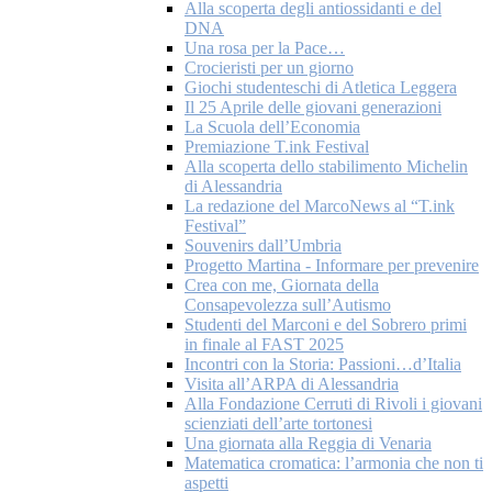
Alla scoperta degli antiossidanti e del
DNA
Una rosa per la Pace…
Crocieristi per un giorno
Giochi studenteschi di Atletica Leggera
Il 25 Aprile delle giovani generazioni
La Scuola dell’Economia
Premiazione T.ink Festival
Alla scoperta dello stabilimento Michelin
di Alessandria
La redazione del MarcoNews al “T.ink
Festival”
Souvenirs dall’Umbria
Progetto Martina - Informare per prevenire
Crea con me, Giornata della
Consapevolezza sull’Autismo
Studenti del Marconi e del Sobrero primi
in finale al FAST 2025
Incontri con la Storia: Passioni…d’Italia
Visita all’ARPA di Alessandria
Alla Fondazione Cerruti di Rivoli i giovani
scienziati dell’arte tortonesi
Una giornata alla Reggia di Venaria
Matematica cromatica: l’armonia che non ti
aspetti