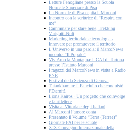
Letture Fenogliane presso la Scuola
Normale Superiore di Pisa
La Normale di Pisa ospita il Marconi
Incontro con la scrittrice di “Respira con
me”
Camminare per stare bene, Trekking
Varigotti-Noli
Marketing territoriale e tecnologia -
Innovare per promuovere il territorio
L’Universo in una parola: il MarcoNews
incontra “Il Popolo”
ViviAmo la Montagna: il CAI di Tortona
presso l’Istituto Marconi
I ragazzi del MarcoNews in visita a Radio
PNR
Festival della Scienza di Genova
Tutankhamun: il Fanciullo che conquistò
l’Eternità
Lions Kairos - Un progetto che coinvolge
e fa riflettere
Visita al Vittoriale degli Italiani
Al Marconi l’amore conta
Presentato il Volume “Terra (Terrae)”
Giornate FAI per le scuole
XIX Convegno Internazionale della