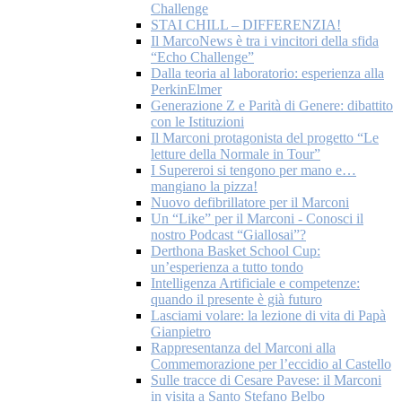
Challenge
STAI CHILL – DIFFERENZIA!
Il MarcoNews è tra i vincitori della sfida
“Echo Challenge”
Dalla teoria al laboratorio: esperienza alla
PerkinElmer
Generazione Z e Parità di Genere: dibattito
con le Istituzioni
Il Marconi protagonista del progetto “Le
letture della Normale in Tour”
I Supereroi si tengono per mano e…
mangiano la pizza!
Nuovo defibrillatore per il Marconi
Un “Like” per il Marconi - Conosci il
nostro Podcast “Giallosai”?
Derthona Basket School Cup:
un’esperienza a tutto tondo
Intelligenza Artificiale e competenze:
quando il presente è già futuro
Lasciami volare: la lezione di vita di Papà
Gianpietro
Rappresentanza del Marconi alla
Commemorazione per l’eccidio al Castello
Sulle tracce di Cesare Pavese: il Marconi
in visita a Santo Stefano Belbo