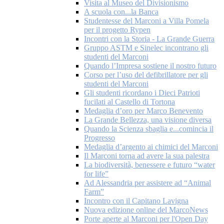
Visita al Museo del Divisionismo
A scuola con...la Banca
Studentesse del Marconi a Villa Pomela
per il progetto Rypen
Incontri con la Storia - La Grande Guerra
Gruppo ASTM e Sinelec incontrano gli
studenti del Marconi
Quando l’Impresa sostiene il nostro futuro
Corso per l’uso del defibrillatore per gli
studenti del Marconi
Gli studenti ricordano i Dieci Patrioti
fucilati al Castello di Tortona
Medaglia d’oro per Marco Benevento
La Grande Bellezza, una visione diversa
Quando la Scienza sbaglia e...comincia il
Progresso
Medaglia d’argento ai chimici del Marconi
Il Marconi torna ad avere la sua palestra
La biodiversità, benessere e futuro “water
for life”
Ad Alessandria per assistere ad “Animal
Farm”
Incontro con il Capitano Lavigna
Nuova edizione online del MarcoNews
Porte aperte al Marconi per l'Open Day