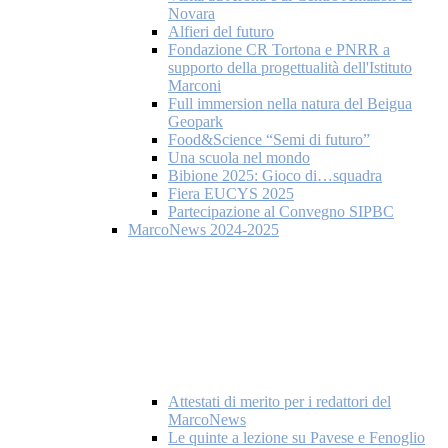
Novara
Alfieri del futuro
Fondazione CR Tortona e PNRR a
supporto della progettualità dell'Istituto
Marconi
Full immersion nella natura del Beigua
Geopark
Food&Science “Semi di futuro”
Una scuola nel mondo
Bibione 2025: Gioco di…squadra
Fiera EUCYS 2025
Partecipazione al Convegno SIPBC
MarcoNews 2024-2025
Attestati di merito per i redattori del
MarcoNews
Le quinte a lezione su Pavese e Fenoglio