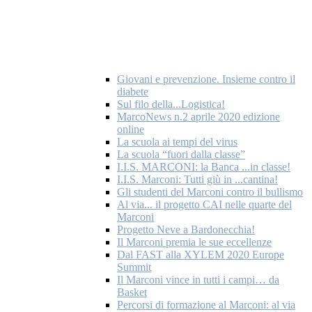
Giovani e prevenzione. Insieme contro il
diabete
Sul filo della...Logistica!
MarcoNews n.2 aprile 2020 edizione
online
La scuola ai tempi del virus
La scuola “fuori dalla classe”
I.I.S. MARCONI: la Banca ...in classe!
I.I.S. Marconi: Tutti giù in ...cantina!
Gli studenti del Marconi contro il bullismo
Al via... il progetto CAI nelle quarte del
Marconi
Progetto Neve a Bardonecchia!
Il Marconi premia le sue eccellenze
Dal FAST alla XYLEM 2020 Europe
Summit
Il Marconi vince in tutti i campi… da
Basket
Percorsi di formazione al Marconi: al via