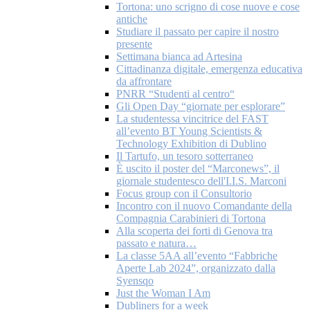
Tortona: uno scrigno di cose nuove e cose
antiche
Studiare il passato per capire il nostro
presente
Settimana bianca ad Artesina
Cittadinanza digitale, emergenza educativa
da affrontare
PNRR “Studenti al centro“
Gli Open Day “giornate per esplorare”
La studentessa vincitrice del FAST
all’evento BT Young Scientists &
Technology Exhibition di Dublino
Il Tartufo, un tesoro sotterraneo
È uscito il poster del “Marconews”, il
giornale studentesco dell'I.I.S. Marconi
Focus group con il Consultorio
Incontro con il nuovo Comandante della
Compagnia Carabinieri di Tortona
Alla scoperta dei forti di Genova tra
passato e natura…
La classe 5AA all’evento “Fabbriche
Aperte Lab 2024”, organizzato dalla
Syensqo
Just the Woman I Am
Dubliners for a week