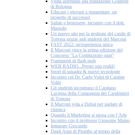
Visita aziendale alla fondazione Golinelli
di Bologna
Educare i giovani a risparmiare, un
progetto di successo!
Salute e benessere, incontro con il dott.
Massolo
Un nuovo sito per la gestione del canile di
Tortona grazie agli studenti del Marconi
FAST 2022: un'esperienza unica
Il Marconi vince la prima edizione del
Concorso "La Costituzione oggi"
Frammenti di flash mob
WEB RADIO...Presto una realtà!
Sport di squadra & nuove tecnologie
Incontro col Dr. Carlo Volpi di Cantine
Volpi
Gli studenti incontrano il Capitano
Lavigna della Compagnia dei Carabinieri
di Tortona
Il Marconi vola a Dubai per parlare di
chimica
Quando il Marketing si sposa con l’Arte
Incontro con il professor Giuseppe Maino
Imparare Giocando
Dagli Anni di Piombo al tempo della