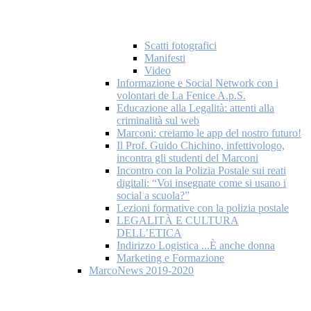
Scatti fotografici
Manifesti
Video
Informazione e Social Network con i
volontari de La Fenice A.p.S.
Educazione alla Legalità: attenti alla
criminalità sul web
Marconi: creiamo le app del nostro futuro!
Il Prof. Guido Chichino, infettivologo,
incontra gli studenti del Marconi
Incontro con la Polizia Postale sui reati
digitali: “Voi insegnate come si usano i
social a scuola?”
Lezioni formative con la polizia postale
LEGALITÀ E CULTURA
DELL’ETICA
Indirizzo Logistica ...È anche donna
Marketing e Formazione
MarcoNews 2019-2020