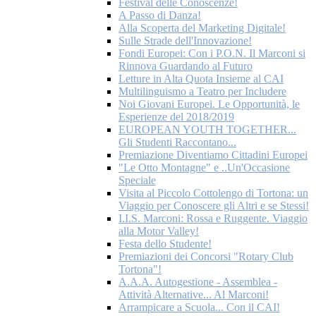
Festival delle Conoscenze!
A Passo di Danza!
Alla Scoperta del Marketing Digitale!
Sulle Strade dell'Innovazione!
Fondi Europei: Con i P.O.N. Il Marconi si
Rinnova Guardando al Futuro
Letture in Alta Quota Insieme al CAI
Multilinguismo a Teatro per Includere
Noi Giovani Europei. Le Opportunità, le
Esperienze del 2018/2019
EUROPEAN YOUTH TOGETHER...
Gli Studenti Raccontano...
Premiazione Diventiamo Cittadini Europei
"Le Otto Montagne" e ..Un'Occasione
Speciale
Visita al Piccolo Cottolengo di Tortona: un
Viaggio per Conoscere gli Altri e se Stessi!
I.I.S. Marconi: Rossa e Ruggente. Viaggio
alla Motor Valley!
Festa dello Studente!
Premiazioni dei Concorsi "Rotary Club
Tortona"!
A.A.A. Autogestione - Assemblea -
Attività Alternative... Al Marconi!
Arrampicare a Scuola... Con il CAI!