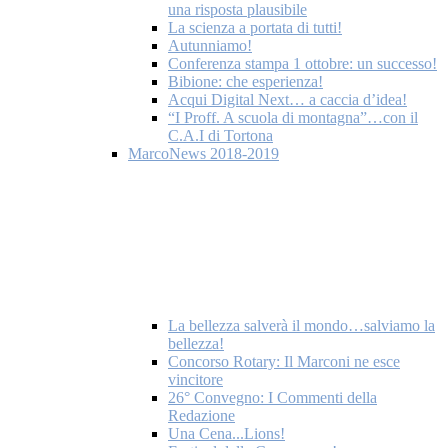
una risposta plausibile
La scienza a portata di tutti!
Autunniamo!
Conferenza stampa 1 ottobre: un successo!
Bibione: che esperienza!
Acqui Digital Next… a caccia d’idea!
“I Proff. A scuola di montagna”…con il
C.A.I di Tortona
MarcoNews 2018-2019
La bellezza salverà il mondo…salviamo la
bellezza!
Concorso Rotary: Il Marconi ne esce
vincitore
26° Convegno: I Commenti della
Redazione
Una Cena...Lions!