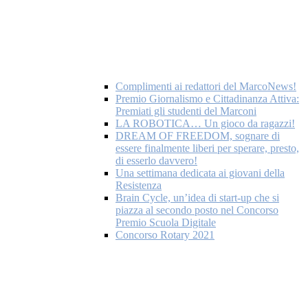
Complimenti ai redattori del MarcoNews!
Premio Giornalismo e Cittadinanza Attiva:
Premiati gli studenti del Marconi
LA ROBOTICA… Un gioco da ragazzi!
DREAM OF FREEDOM, sognare di
essere finalmente liberi per sperare, presto,
di esserlo davvero!
Una settimana dedicata ai giovani della
Resistenza
Brain Cycle, un’idea di start-up che si
piazza al secondo posto nel Concorso
Premio Scuola Digitale
Concorso Rotary 2021