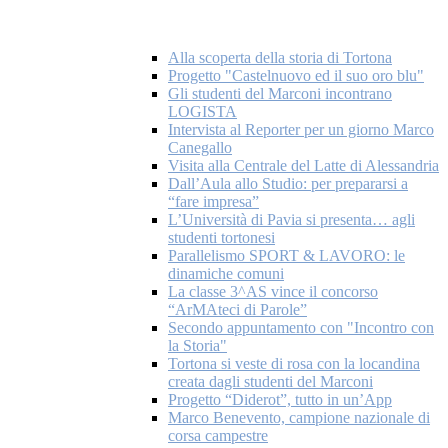
Alla scoperta della storia di Tortona
Progetto "Castelnuovo ed il suo oro blu"
Gli studenti del Marconi incontrano
LOGISTA
Intervista al Reporter per un giorno Marco
Canegallo
Visita alla Centrale del Latte di Alessandria
Dall’Aula allo Studio: per prepararsi a
“fare impresa”
L’Università di Pavia si presenta… agli
studenti tortonesi
Parallelismo SPORT & LAVORO: le
dinamiche comuni
La classe 3^AS vince il concorso
“ArMAteci di Parole”
Secondo appuntamento con "Incontro con
la Storia"
Tortona si veste di rosa con la locandina
creata dagli studenti del Marconi
Progetto “Diderot”, tutto in un’App
Marco Benevento, campione nazionale di
corsa campestre