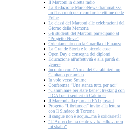
Il Marconi in diretta radio
La Redazione MarcoNews drammatizza
un flash mob per ricordare le vittime delle
Foibe
Le classi del Marconi alle celebrazioni del
Giorno della Memoria
Gli studenti del Marconi partecipano al
“Progetto Neve”
Orientamento con la Guardia di Finanza
La Grande Storia e le piccole cose
Open Day e consegna dei diplomi
Educazione all'affettività e alla parità di
genere
Incontro con l’Arma dei Carabinieri: un
Capitano per amico
In volo verso Smirne
Conferenza “Una stanza tutta per noi”
“Camminare per stare bene”: trekking con
il CAI per i sentieri di Caldirola
Il Marconi alla giornata FAI giovani
Progetto “Libriamoci” invito alla lettura
con Il Sindaco di Tortona
Il sangue non è acqua...ma è solidarietà!
“L’Arma che ho dentro… Io ballo… non
mi sballo”