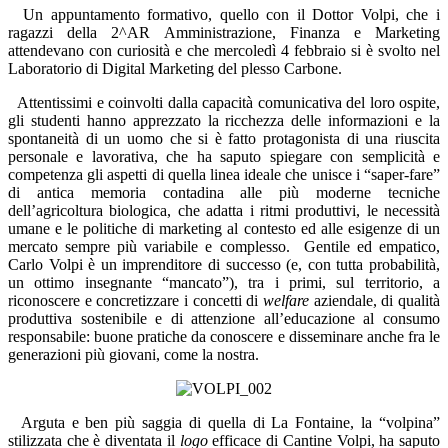
Un appuntamento formativo, quello con il Dottor Volpi, che i
ragazzi della 2^AR Amministrazione, Finanza e Marketing
attendevano con curiosità e che mercoledì 4 febbraio si è svolto nel
Laboratorio di Digital Marketing del plesso Carbone.
Attentissimi e coinvolti dalla capacità comunicativa del loro ospite,
gli studenti hanno apprezzato la ricchezza delle informazioni e la
spontaneità di un uomo che si è fatto protagonista di una riuscita
personale e lavorativa, che ha saputo spiegare con semplicità e
competenza gli aspetti di quella linea ideale che unisce i “saper-fare”
di antica memoria contadina alle più moderne tecniche
dell’agricoltura biologica, che adatta i ritmi produttivi, le necessità
umane e le politiche di marketing al contesto ed alle esigenze di un
mercato sempre più variabile e complesso.
Gentile ed empatico,
Carlo Volpi è un imprenditore di successo (e, con tutta probabilità,
un ottimo insegnante “mancato”), tra i primi, sul territorio, a
riconoscere e concretizzare i concetti di
welfare
aziendale, di qualità
produttiva sostenibile e di attenzione all’educazione al consumo
responsabile: buone pratiche da conoscere e disseminare anche fra le
generazioni più giovani, come la nostra.
Arguta e ben più saggia di quella di La Fontaine, la “volpina”
stilizzata che è diventata il
logo
efficace di Cantine Volpi, ha saputo