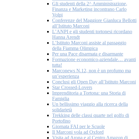
Gli studenti della 2^ Amministrazione,
Finanza e Marketing incontrano Carlo
Volpi
Conferenze del Maggiore Gianluca Bellotti
all’Istituto Marconi
L’ANPI e gli studenti tortonesi ricordano
Hanna Arendt
L’Istituto Marconi assiste al passaggio
della Fiamma Olimpica
Per una Pace disarmata e disarmante
Formazione economico-aziendale… avanti
tutta!
Marconews N.12, non è un profumo ma
un’esperienza
Conclusi gli Open Day all’Istituto Marconi
Star Crossed-Lovers
Imprenditoria a Tortona: una Storia di
Famiglia
Un bellissimo viaggio alla ricerca della
solidarietà
Trekking delle classi quarte nel golfo di
Portofino
Giornata FAI per le Scuole
Il Marconi vola ad Oxford
Visita ad Arona e al Centro Amazon di