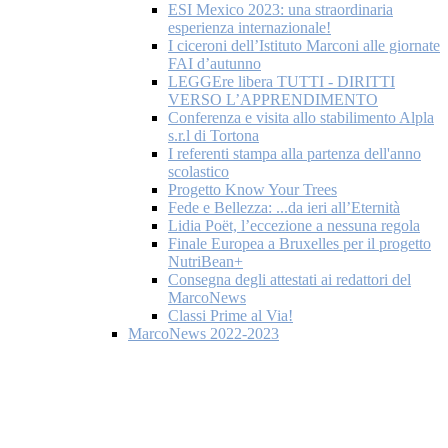
ESI Mexico 2023: una straordinaria
esperienza internazionale!
I ciceroni dell’Istituto Marconi alle giornate
FAI d’autunno
LEGGEre libera TUTTI - DIRITTI
VERSO L’APPRENDIMENTO
Conferenza e visita allo stabilimento Alpla
s.r.l di Tortona
I referenti stampa alla partenza dell'anno
scolastico
Progetto Know Your Trees
Fede e Bellezza: ...da ieri all’Eternità
Lidia Poët, l’eccezione a nessuna regola
Finale Europea a Bruxelles per il progetto
NutriBean+
Consegna degli attestati ai redattori del
MarcoNews
Classi Prime al Via!
MarcoNews 2022-2023