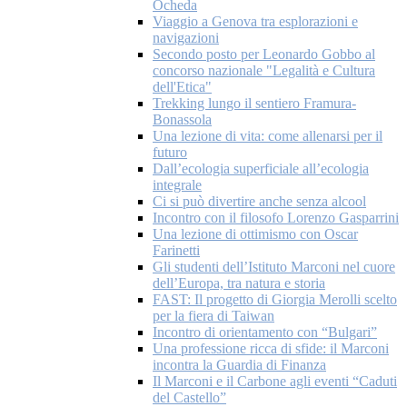
Ocheda
Viaggio a Genova tra esplorazioni e
navigazioni
Secondo posto per Leonardo Gobbo al
concorso nazionale "Legalità e Cultura
dell'Etica"
Trekking lungo il sentiero Framura-
Bonassola
Una lezione di vita: come allenarsi per il
futuro
Dall’ecologia superficiale all’ecologia
integrale
Ci si può divertire anche senza alcool
Incontro con il filosofo Lorenzo Gasparrini
Una lezione di ottimismo con Oscar
Farinetti
Gli studenti dell’Istituto Marconi nel cuore
dell’Europa, tra natura e storia
FAST: Il progetto di Giorgia Merolli scelto
per la fiera di Taiwan
Incontro di orientamento con “Bulgari”
Una professione ricca di sfide: il Marconi
incontra la Guardia di Finanza
Il Marconi e il Carbone agli eventi “Caduti
del Castello”