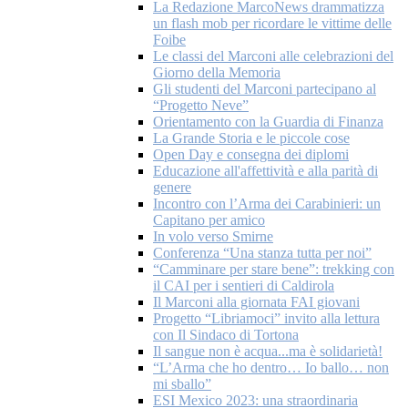
La Redazione MarcoNews drammatizza
un flash mob per ricordare le vittime delle
Foibe
Le classi del Marconi alle celebrazioni del
Giorno della Memoria
Gli studenti del Marconi partecipano al
“Progetto Neve”
Orientamento con la Guardia di Finanza
La Grande Storia e le piccole cose
Open Day e consegna dei diplomi
Educazione all'affettività e alla parità di
genere
Incontro con l’Arma dei Carabinieri: un
Capitano per amico
In volo verso Smirne
Conferenza “Una stanza tutta per noi”
“Camminare per stare bene”: trekking con
il CAI per i sentieri di Caldirola
Il Marconi alla giornata FAI giovani
Progetto “Libriamoci” invito alla lettura
con Il Sindaco di Tortona
Il sangue non è acqua...ma è solidarietà!
“L’Arma che ho dentro… Io ballo… non
mi sballo”
ESI Mexico 2023: una straordinaria