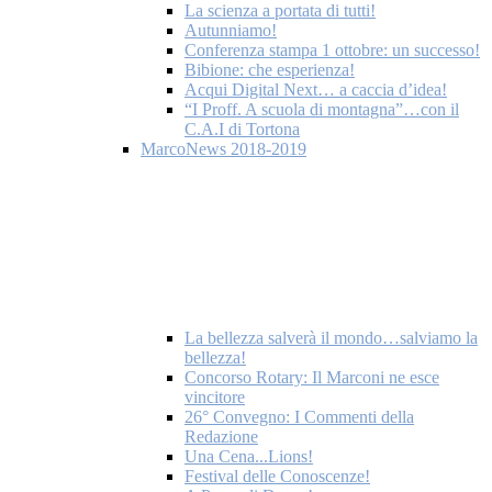
La scienza a portata di tutti!
Autunniamo!
Conferenza stampa 1 ottobre: un successo!
Bibione: che esperienza!
Acqui Digital Next… a caccia d’idea!
“I Proff. A scuola di montagna”…con il
C.A.I di Tortona
MarcoNews 2018-2019
La bellezza salverà il mondo…salviamo la
bellezza!
Concorso Rotary: Il Marconi ne esce
vincitore
26° Convegno: I Commenti della
Redazione
Una Cena...Lions!
Festival delle Conoscenze!