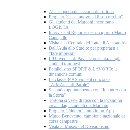
Alla scoperta della storia di Tortona
Progetto "Castelnuovo ed il suo oro blu"
Gli studenti del Marconi incontrano
LOGISTA
Intervista al Reporter per un giorno Marco
Canegallo
Visita alla Centrale del Latte di Alessandria
Dall’Aula allo Studio: per prepararsi a
“fare impresa”
L’Università di Pavia si presenta… agli
studenti tortonesi
Parallelismo SPORT & LAVORO: le
dinamiche comuni
La classe 3^AS vince il concorso
“ArMAteci di Parole”
Secondo appuntamento con "Incontro con
la Storia"
Tortona si veste di rosa con la locandina
creata dagli studenti del Marconi
Progetto “Diderot”, tutto in un’App
Marco Benevento, campione nazionale di
corsa campestre
Visita al Museo del Divisionismo