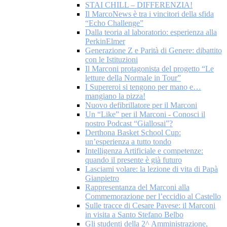
STAI CHILL – DIFFERENZIA!
Il MarcoNews è tra i vincitori della sfida
“Echo Challenge”
Dalla teoria al laboratorio: esperienza alla
PerkinElmer
Generazione Z e Parità di Genere: dibattito
con le Istituzioni
Il Marconi protagonista del progetto “Le
letture della Normale in Tour”
I Supereroi si tengono per mano e…
mangiano la pizza!
Nuovo defibrillatore per il Marconi
Un “Like” per il Marconi - Conosci il
nostro Podcast “Giallosai”?
Derthona Basket School Cup:
un’esperienza a tutto tondo
Intelligenza Artificiale e competenze:
quando il presente è già futuro
Lasciami volare: la lezione di vita di Papà
Gianpietro
Rappresentanza del Marconi alla
Commemorazione per l’eccidio al Castello
Sulle tracce di Cesare Pavese: il Marconi
in visita a Santo Stefano Belbo
Gli studenti della 2^ Amministrazione,