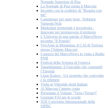
Normale Superiore di Pisa
La Normale di Pisa ospita il Marconi
Incontro con la scrittrice di “Respira con
me”
Camminare per stare bene, Trekking
Varigotti-Noli
Marketing territoriale e tecnologia -
Innovare per promuovere il territorio
L’Universo in una parola: il MarcoNews
incontra “Il Popolo”
ViviAmo la Montagna: il CAI di Tortona
presso l’Istituto Marconi
I ragazzi del MarcoNews in visita a Radio
PNR
Festival della Scienza di Genova
Tutankhamun: il Fanciullo che conquistò
l’Eternità
Lions Kairos - Un progetto che coinvolge
e fa riflettere
Visita al Vittoriale degli Italiani
Al Marconi l’amore conta
Presentato il Volume “Terra (Terrae)”
Giornate FAI per le scuole
XIX Convegno Internazionale della
SIPBC