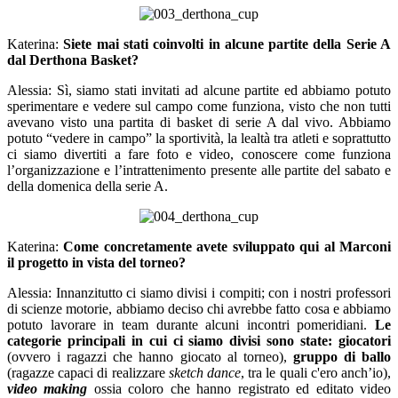
Katerina:
Siete mai stati coinvolti in alcune partite della Serie A
dal Derthona Basket?
Alessia: Sì, siamo stati invitati ad alcune partite ed abbiamo potuto
sperimentare e vedere sul campo come funziona, visto che non tutti
avevano visto una partita di basket di serie A dal vivo. Abbiamo
potuto “vedere in campo” la sportività, la lealtà tra atleti e soprattutto
ci siamo divertiti a fare foto e video, conoscere come funziona
l’organizzazione e l’intrattenimento presente alle partite del sabato e
della domenica della serie A.
Katerina:
Come concretamente avete sviluppato qui al Marconi
il progetto in vista del torneo?
Alessia: Innanzitutto ci siamo divisi i compiti; con i nostri professori
di scienze motorie, abbiamo deciso chi avrebbe fatto cosa e abbiamo
potuto lavorare in team durante alcuni incontri pomeridiani.
Le
categorie principali in cui ci siamo divisi sono state: giocatori
(ovvero i ragazzi che hanno giocato al torneo),
gruppo di ballo
(ragazze capaci di realizzare
sketch dance
, tra le quali c'ero anch’io),
video making
ossia coloro che hanno registrato ed editato video