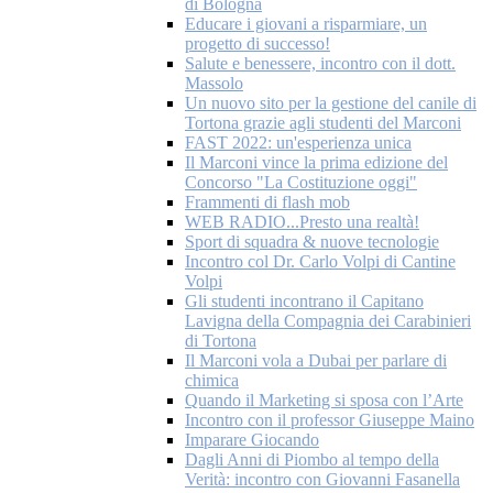
di Bologna
Educare i giovani a risparmiare, un
progetto di successo!
Salute e benessere, incontro con il dott.
Massolo
Un nuovo sito per la gestione del canile di
Tortona grazie agli studenti del Marconi
FAST 2022: un'esperienza unica
Il Marconi vince la prima edizione del
Concorso "La Costituzione oggi"
Frammenti di flash mob
WEB RADIO...Presto una realtà!
Sport di squadra & nuove tecnologie
Incontro col Dr. Carlo Volpi di Cantine
Volpi
Gli studenti incontrano il Capitano
Lavigna della Compagnia dei Carabinieri
di Tortona
Il Marconi vola a Dubai per parlare di
chimica
Quando il Marketing si sposa con l’Arte
Incontro con il professor Giuseppe Maino
Imparare Giocando
Dagli Anni di Piombo al tempo della
Verità: incontro con Giovanni Fasanella