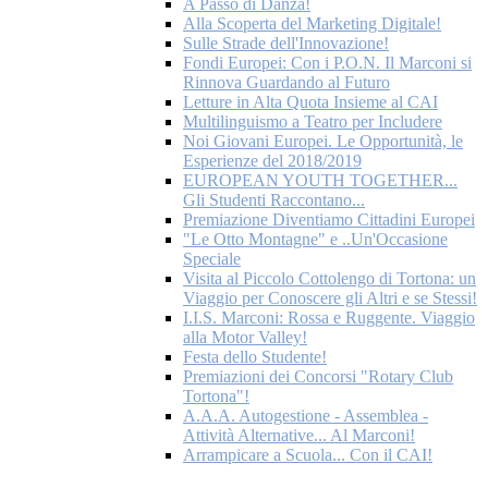
A Passo di Danza!
Alla Scoperta del Marketing Digitale!
Sulle Strade dell'Innovazione!
Fondi Europei: Con i P.O.N. Il Marconi si
Rinnova Guardando al Futuro
Letture in Alta Quota Insieme al CAI
Multilinguismo a Teatro per Includere
Noi Giovani Europei. Le Opportunità, le
Esperienze del 2018/2019
EUROPEAN YOUTH TOGETHER...
Gli Studenti Raccontano...
Premiazione Diventiamo Cittadini Europei
"Le Otto Montagne" e ..Un'Occasione
Speciale
Visita al Piccolo Cottolengo di Tortona: un
Viaggio per Conoscere gli Altri e se Stessi!
I.I.S. Marconi: Rossa e Ruggente. Viaggio
alla Motor Valley!
Festa dello Studente!
Premiazioni dei Concorsi "Rotary Club
Tortona"!
A.A.A. Autogestione - Assemblea -
Attività Alternative... Al Marconi!
Arrampicare a Scuola... Con il CAI!