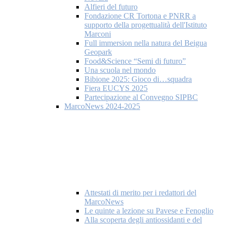
Alfieri del futuro
Fondazione CR Tortona e PNRR a
supporto della progettualità dell'Istituto
Marconi
Full immersion nella natura del Beigua
Geopark
Food&Science “Semi di futuro”
Una scuola nel mondo
Bibione 2025: Gioco di…squadra
Fiera EUCYS 2025
Partecipazione al Convegno SIPBC
MarcoNews 2024-2025
Attestati di merito per i redattori del
MarcoNews
Le quinte a lezione su Pavese e Fenoglio
Alla scoperta degli antiossidanti e del