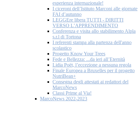
esperienza internazionale!
I ciceroni dell’Istituto Marconi alle giornate
FAI d’autunno
LEGGEre libera TUTTI - DIRITTI
VERSO L’APPRENDIMENTO
Conferenza e visita allo stabilimento Alpla
s.r.l di Tortona
I referenti stampa alla partenza dell'anno
scolastico
Progetto Know Your Trees
Fede e Bellezza: ...da ieri all’Eternità
Lidia Poët, l’eccezione a nessuna regola
Finale Europea a Bruxelles per il progetto
NutriBean+
Consegna degli attestati ai redattori del
MarcoNews
Classi Prime al Via!
MarcoNews 2022-2023