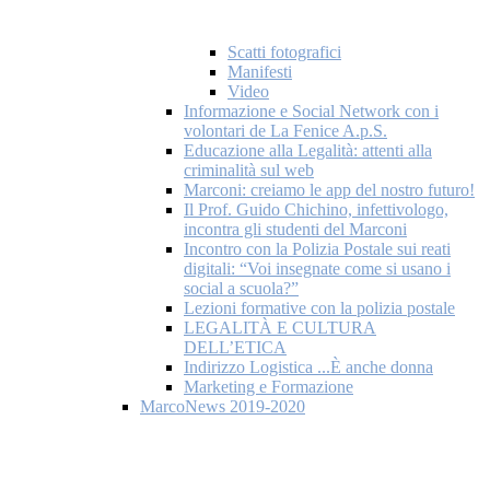
Scatti fotografici
Manifesti
Video
Informazione e Social Network con i
volontari de La Fenice A.p.S.
Educazione alla Legalità: attenti alla
criminalità sul web
Marconi: creiamo le app del nostro futuro!
Il Prof. Guido Chichino, infettivologo,
incontra gli studenti del Marconi
Incontro con la Polizia Postale sui reati
digitali: “Voi insegnate come si usano i
social a scuola?”
Lezioni formative con la polizia postale
LEGALITÀ E CULTURA
DELL’ETICA
Indirizzo Logistica ...È anche donna
Marketing e Formazione
MarcoNews 2019-2020