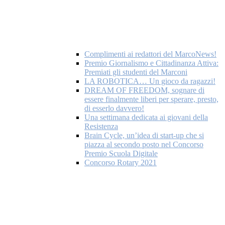
Complimenti ai redattori del MarcoNews!
Premio Giornalismo e Cittadinanza Attiva:
Premiati gli studenti del Marconi
LA ROBOTICA… Un gioco da ragazzi!
DREAM OF FREEDOM, sognare di
essere finalmente liberi per sperare, presto,
di esserlo davvero!
Una settimana dedicata ai giovani della
Resistenza
Brain Cycle, un’idea di start-up che si
piazza al secondo posto nel Concorso
Premio Scuola Digitale
Concorso Rotary 2021