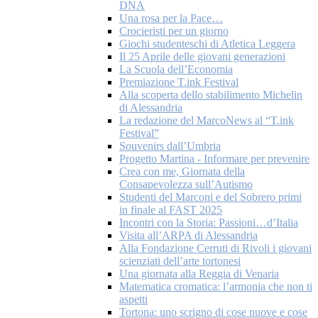
DNA
Una rosa per la Pace…
Crocieristi per un giorno
Giochi studenteschi di Atletica Leggera
Il 25 Aprile delle giovani generazioni
La Scuola dell’Economia
Premiazione T.ink Festival
Alla scoperta dello stabilimento Michelin
di Alessandria
La redazione del MarcoNews al “T.ink
Festival”
Souvenirs dall’Umbria
Progetto Martina - Informare per prevenire
Crea con me, Giornata della
Consapevolezza sull’Autismo
Studenti del Marconi e del Sobrero primi
in finale al FAST 2025
Incontri con la Storia: Passioni…d’Italia
Visita all’ARPA di Alessandria
Alla Fondazione Cerruti di Rivoli i giovani
scienziati dell’arte tortonesi
Una giornata alla Reggia di Venaria
Matematica cromatica: l’armonia che non ti
aspetti
Tortona: uno scrigno di cose nuove e cose