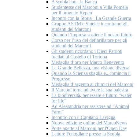
A scuola con...la Banca
Studentesse del Marconi a Villa Pomela
per il progetto Rypen
Incontri con la Storia - La Grande Guerra
Gruppo ASTM e Sinelec incontrano gli
studenti del Marconi
Quando l’Impresa sostiene il nostro futuro
Corso per l’uso del defibrillatore per gli
studenti del Marconi
Gli studenti ricordano i Dieci Patrioti
fucilati al Castello di Tortona
Medaglia d’oro per Marco Benevento
La Grande Bellezza, una visione diversa
Quando la Scienza sbaglia e...comincia il
Progresso
Medaglia d’argento ai chimici del Marconi
Il Marconi torna ad avere la sua palestra
La biodiversità, benessere e futuro “water
for life”
Ad Alessandria per assistere ad “Animal
Farm”
Incontro con il Capitano Lavigna
Nuova edizione online del MarcoNews
Porte aperte al Marconi per l'Open Day
Letture Fenogliane presso la Scuola