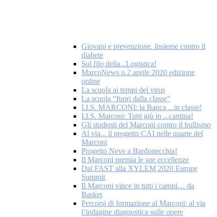
Giovani e prevenzione. Insieme contro il
diabete
Sul filo della...Logistica!
MarcoNews n.2 aprile 2020 edizione
online
La scuola ai tempi del virus
La scuola “fuori dalla classe”
I.I.S. MARCONI: la Banca ...in classe!
I.I.S. Marconi: Tutti giù in ...cantina!
Gli studenti del Marconi contro il bullismo
Al via... il progetto CAI nelle quarte del
Marconi
Progetto Neve a Bardonecchia!
Il Marconi premia le sue eccellenze
Dal FAST alla XYLEM 2020 Europe
Summit
Il Marconi vince in tutti i campi… da
Basket
Percorsi di formazione al Marconi: al via
l’indagine diagnostica sulle opere