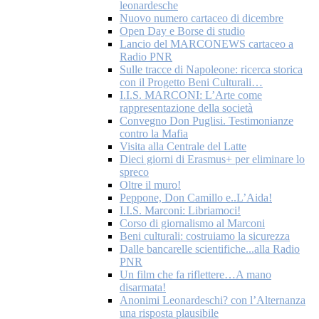
leonardesche
Nuovo numero cartaceo di dicembre
Open Day e Borse di studio
Lancio del MARCONEWS cartaceo a
Radio PNR
Sulle tracce di Napoleone: ricerca storica
con il Progetto Beni Culturali…
I.I.S. MARCONI: L’Arte come
rappresentazione della società
Convegno Don Puglisi. Testimonianze
contro la Mafia
Visita alla Centrale del Latte
Dieci giorni di Erasmus+ per eliminare lo
spreco
Oltre il muro!
Peppone, Don Camillo e..L’Aida!
I.I.S. Marconi: Libriamoci!
Corso di giornalismo al Marconi
Beni culturali: costruiamo la sicurezza
Dalle bancarelle scientifiche...alla Radio
PNR
Un film che fa riflettere…A mano
disarmata!
Anonimi Leonardeschi? con l’Alternanza
una risposta plausibile