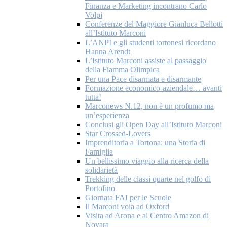
Finanza e Marketing incontrano Carlo
Volpi
Conferenze del Maggiore Gianluca Bellotti
all’Istituto Marconi
L’ANPI e gli studenti tortonesi ricordano
Hanna Arendt
L’Istituto Marconi assiste al passaggio
della Fiamma Olimpica
Per una Pace disarmata e disarmante
Formazione economico-aziendale… avanti
tutta!
Marconews N.12, non è un profumo ma
un’esperienza
Conclusi gli Open Day all’Istituto Marconi
Star Crossed-Lovers
Imprenditoria a Tortona: una Storia di
Famiglia
Un bellissimo viaggio alla ricerca della
solidarietà
Trekking delle classi quarte nel golfo di
Portofino
Giornata FAI per le Scuole
Il Marconi vola ad Oxford
Visita ad Arona e al Centro Amazon di
Novara