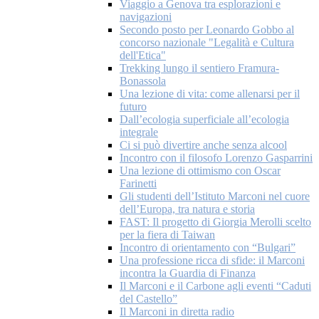
Viaggio a Genova tra esplorazioni e
navigazioni
Secondo posto per Leonardo Gobbo al
concorso nazionale "Legalità e Cultura
dell'Etica"
Trekking lungo il sentiero Framura-
Bonassola
Una lezione di vita: come allenarsi per il
futuro
Dall’ecologia superficiale all’ecologia
integrale
Ci si può divertire anche senza alcool
Incontro con il filosofo Lorenzo Gasparrini
Una lezione di ottimismo con Oscar
Farinetti
Gli studenti dell’Istituto Marconi nel cuore
dell’Europa, tra natura e storia
FAST: Il progetto di Giorgia Merolli scelto
per la fiera di Taiwan
Incontro di orientamento con “Bulgari”
Una professione ricca di sfide: il Marconi
incontra la Guardia di Finanza
Il Marconi e il Carbone agli eventi “Caduti
del Castello”
Il Marconi in diretta radio