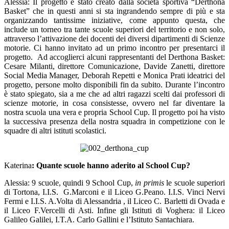
Alessia: Il progetto è stato creato dalla società sportiva “Derthona
Basket” che in questi anni si sta ingrandendo sempre di più e sta
organizzando tantissime iniziative, come appunto questa, che
include un torneo tra tante scuole superiori del territorio e non solo,
attraverso l’attivazione dei docenti dei diversi dipartimenti di Scienze
motorie. Ci hanno invitato ad un primo incontro per presentarci il
progetto.
Ad accoglierci alcuni rappresentanti del Derthona Basket:
Cesare Milanti, direttore Comunicazione, Davide Zanetti, direttore
Social Media Manager, Deborah Repetti e Monica Prati ideatrici del
progetto, persone molto disponibili fin da subito. Durante l’incontro
è stato spiegato, sia a me che ad altri ragazzi scelti dai professori di
scienze motorie, in cosa consistesse, ovvero nel far diventare la
nostra scuola una vera e propria School Cup. Il progetto poi ha visto
la successiva presenza della nostra squadra in competizione con le
squadre di altri istituti scolastici.
Katerina
: Quante scuole hanno aderito al School Cup?
Alessia: 9 scuole, quindi 9 School Cup,
in primis
le scuole superiori
di Tortona, I.I.S.
G.Marconi e il Liceo G.Peano. I.I.S. Vinci Nervi
Fermi e I.I.S. A.Volta di Alessandria , il Liceo C. Barletti di Ovada e
il Liceo F.Vercelli di Asti. Infine gli Istituti di Voghera: il Liceo
Galileo Galilei, I.T.A. Carlo Gallini e l’Istituto Santachiara.