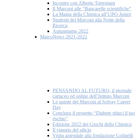
Incontro con Alberto Torregiani
Il Marconi alle “Bancarelle scientifiche”
La Magia della Chimica all’UPO Junior
Studenti del Marconi alla Notte della
Ricerca
Autunniamo 2022
MarcoNews 2021-2022
PENSANDO AL FUTURO, il giornale
cartaceo ed online dell’Istituto Marconi
Le quinte del Marconi al Solvay Career
Day
Concluso il progetto “Diabete riduci il tuo
rischio”
Edizione 2022 dei Giochi della Chimica
Il viaggio del silicio
Visita aziendale alla fondazione Golinelli