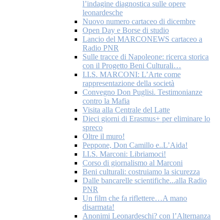
l’indagine diagnostica sulle opere
leonardesche
Nuovo numero cartaceo di dicembre
Open Day e Borse di studio
Lancio del MARCONEWS cartaceo a
Radio PNR
Sulle tracce di Napoleone: ricerca storica
con il Progetto Beni Culturali…
I.I.S. MARCONI: L’Arte come
rappresentazione della società
Convegno Don Puglisi. Testimonianze
contro la Mafia
Visita alla Centrale del Latte
Dieci giorni di Erasmus+ per eliminare lo
spreco
Oltre il muro!
Peppone, Don Camillo e..L’Aida!
I.I.S. Marconi: Libriamoci!
Corso di giornalismo al Marconi
Beni culturali: costruiamo la sicurezza
Dalle bancarelle scientifiche...alla Radio
PNR
Un film che fa riflettere…A mano
disarmata!
Anonimi Leonardeschi? con l’Alternanza