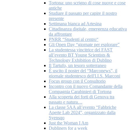
Tortona: uno scrigno di cose nuove e cose
antiche
Studiare il passato per capire il nostro
presente
Settimana bianca ad Artesina
Cittadinanza digitale, emergenza educativa
da affrontare
PNRR “Studenti al centro“
Gli Open Day “giornate per esplorare”
La studentessa vincitrice del FAST
all’evento BT Young Scientists &
Technology Exhibition di Dublino
Il Tartufo, un tesoro sotterraneo
È uscito il poster del “Marconews”, il
giornale studentesco dell'I.I.S. Marconi
Focus group con il Consultorio
Incontro con il nuovo Comandante della
Compagnia Carabinieri di Tortona
Alla scoperta dei forti di Genova tra
passato e natura…
La classe 5AA all’evento “Fabbriche
Aperte Lab 2024”, organizzato dalla
Syensqo
Just the Woman I Am
Dubliners for a week