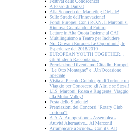
Festival delle Conoscenze!
A Passo di Danza!
Alla Scoperta del Marketing Digitale!
Sulle Strade dell'Innovazione!
Fondi Europei: Con i P.O.N. Il Marconi si
Rinnova Guardando al Futuro
Letture in Alta Quota Insieme al CAI
Multilinguismo a Teatro per Includere
Noi Giovani Europei. Le Opportunità, le
Esperienze del 2018/2019
EUROPEAN YOUTH TOGETHER...
Gli Studenti Raccontano...
Premiazione Diventiamo Cittadini Europei
"Le Otto Montagne" e ..Un'Occasione
Speciale
Visita al Piccolo Cottolengo di Tortona: un
Viaggio per Conoscere gli Altri e se Stessi!
I.I.S. Marconi: Rossa e Ruggente. Viaggio
alla Motor Valley!
Festa dello Studente!
Premiazioni dei Concorsi "Rotary Club
Tortona"!
A.A.A. Autogestione - Assemblea -
Attività Alternative... Al Marconi!
Arrampicare a Scuola... Con il CAI!