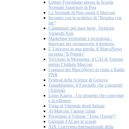
Letture Fenogliane presso la Scuola
Normale Superiore di Pisa
La Normale di Pisa ospita il Marconi
Incontro con la scrittrice di “Respira con
me”
Camminare per stare bene, Trekking
Varigotti-Noli
Marketing territoriale e tecnologia -
Innovare per promuovere il territorio
L’Universo in una parola: il MarcoNews
incontra “Il Popolo”
ViviAmo la Montagna: il CAI di Tortona
presso l’Istituto Marconi
I ragazzi del MarcoNews in visita a Radio
PNR
Festival della Scienza di Genova
Tutankhamun: il Fanciullo che conquistò
l’Eternità
Lions Kairos - Un progetto che coinvolge
e fa riflettere
Visita al Vittoriale degli Italiani
Al Marconi l’amore conta
Presentato il Volume “Terra (Terrae)”
Giornate FAI per le scuole
XIX Convegno Internazionale della