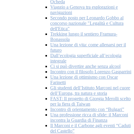
Ocheda
Viaggio a Genova tra esplorazioni e
navigazioni
Secondo posto per Leonardo Gobbo al
concorso nazionale "Legalità e Cultura
dell'Etica"
Trekking lungo il sentiero Framura-
Bonassola
Una lezione di vita: come allenarsi per il
futuro
Dall’ecologia superficiale all’ecologia
integrale
Ci si può divertire anche senza alcool
Incontro con il filosofo Lorenzo Gasparrini
Una lezione di ottimismo con Oscar
Farinetti
Gli studenti dell’Istituto Marconi nel cuore
dell’Europa, tra natura e storia
FAST: Il progetto di Giorgia Merolli scelto
per la fiera di Taiwan
Incontro di orientamento con “Bulgari”
Una professione ricca di sfide: il Marconi
incontra la Guardia di Finanza
Il Marconi e il Carbone agli eventi “Caduti
del Castello”