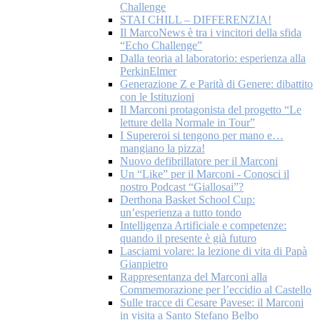
Challenge
STAI CHILL – DIFFERENZIA!
Il MarcoNews è tra i vincitori della sfida
“Echo Challenge”
Dalla teoria al laboratorio: esperienza alla
PerkinElmer
Generazione Z e Parità di Genere: dibattito
con le Istituzioni
Il Marconi protagonista del progetto “Le
letture della Normale in Tour”
I Supereroi si tengono per mano e…
mangiano la pizza!
Nuovo defibrillatore per il Marconi
Un “Like” per il Marconi - Conosci il
nostro Podcast “Giallosai”?
Derthona Basket School Cup:
un’esperienza a tutto tondo
Intelligenza Artificiale e competenze:
quando il presente è già futuro
Lasciami volare: la lezione di vita di Papà
Gianpietro
Rappresentanza del Marconi alla
Commemorazione per l’eccidio al Castello
Sulle tracce di Cesare Pavese: il Marconi
in visita a Santo Stefano Belbo