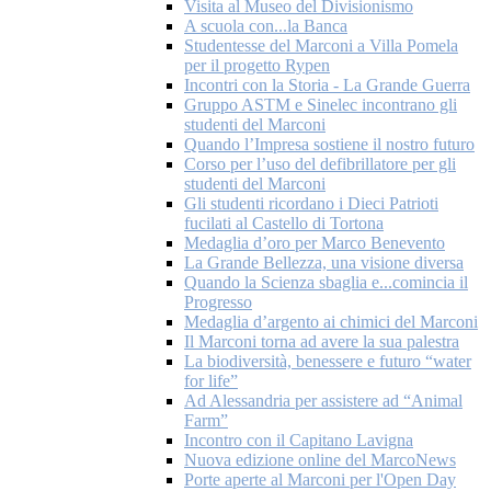
Visita al Museo del Divisionismo
A scuola con...la Banca
Studentesse del Marconi a Villa Pomela
per il progetto Rypen
Incontri con la Storia - La Grande Guerra
Gruppo ASTM e Sinelec incontrano gli
studenti del Marconi
Quando l’Impresa sostiene il nostro futuro
Corso per l’uso del defibrillatore per gli
studenti del Marconi
Gli studenti ricordano i Dieci Patrioti
fucilati al Castello di Tortona
Medaglia d’oro per Marco Benevento
La Grande Bellezza, una visione diversa
Quando la Scienza sbaglia e...comincia il
Progresso
Medaglia d’argento ai chimici del Marconi
Il Marconi torna ad avere la sua palestra
La biodiversità, benessere e futuro “water
for life”
Ad Alessandria per assistere ad “Animal
Farm”
Incontro con il Capitano Lavigna
Nuova edizione online del MarcoNews
Porte aperte al Marconi per l'Open Day