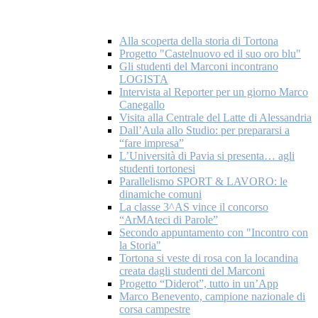
Alla scoperta della storia di Tortona
Progetto "Castelnuovo ed il suo oro blu"
Gli studenti del Marconi incontrano
LOGISTA
Intervista al Reporter per un giorno Marco
Canegallo
Visita alla Centrale del Latte di Alessandria
Dall’Aula allo Studio: per prepararsi a
“fare impresa”
L’Università di Pavia si presenta… agli
studenti tortonesi
Parallelismo SPORT & LAVORO: le
dinamiche comuni
La classe 3^AS vince il concorso
“ArMAteci di Parole”
Secondo appuntamento con "Incontro con
la Storia"
Tortona si veste di rosa con la locandina
creata dagli studenti del Marconi
Progetto “Diderot”, tutto in un’App
Marco Benevento, campione nazionale di
corsa campestre