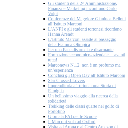
Gli studenti della 2^ Amministrazione,
Finanza e Marketing incontrano Carlo
Volpi
Conferenze del Maggiore Gianluca Bellotti
all’Istituto Marconi
L’ANPI e gli studenti tortonesi ricordano
Hanna Arendt
L’Istituto Marconi assiste al passaggio
della Fiamma Olimpica
Per una Pace disarmata e disarmante
Formazione economico-aziendale… avanti
tutta!
Marconews N.12, non è un profumo ma
un’esperienza
Conclusi gli Open Day all’Istituto Marconi
Star Crossed-Lovers
Imprenditoria a Tortona: una Storia di
Famiglia
Un bellissimo viaggio alla ricerca della
solidarietà
Trekking delle classi quarte nel golfo di
Portofino
Giornata FAI per le Scuole
Il Marconi vola ad Oxford
Visita ad Arona e al Centro Amazon di