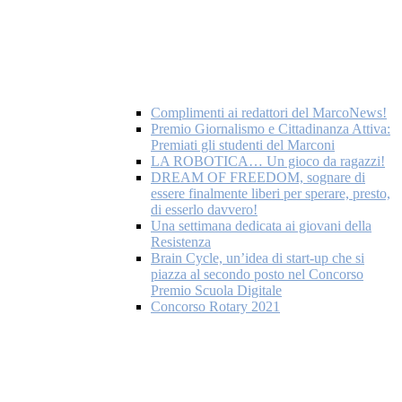
Complimenti ai redattori del MarcoNews!
Premio Giornalismo e Cittadinanza Attiva:
Premiati gli studenti del Marconi
LA ROBOTICA… Un gioco da ragazzi!
DREAM OF FREEDOM, sognare di
essere finalmente liberi per sperare, presto,
di esserlo davvero!
Una settimana dedicata ai giovani della
Resistenza
Brain Cycle, un’idea di start-up che si
piazza al secondo posto nel Concorso
Premio Scuola Digitale
Concorso Rotary 2021