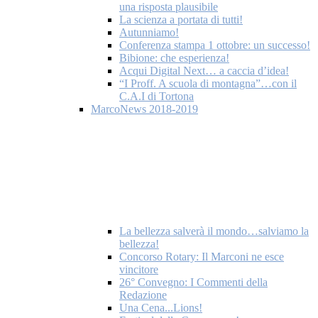
una risposta plausibile
La scienza a portata di tutti!
Autunniamo!
Conferenza stampa 1 ottobre: un successo!
Bibione: che esperienza!
Acqui Digital Next… a caccia d’idea!
“I Proff. A scuola di montagna”…con il
C.A.I di Tortona
MarcoNews 2018-2019
La bellezza salverà il mondo…salviamo la
bellezza!
Concorso Rotary: Il Marconi ne esce
vincitore
26° Convegno: I Commenti della
Redazione
Una Cena...Lions!