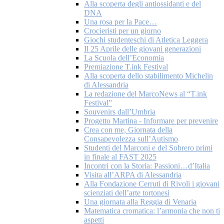
Alla scoperta degli antiossidanti e del
DNA
Una rosa per la Pace…
Crocieristi per un giorno
Giochi studenteschi di Atletica Leggera
Il 25 Aprile delle giovani generazioni
La Scuola dell’Economia
Premiazione T.ink Festival
Alla scoperta dello stabilimento Michelin
di Alessandria
La redazione del MarcoNews al “T.ink
Festival”
Souvenirs dall’Umbria
Progetto Martina - Informare per prevenire
Crea con me, Giornata della
Consapevolezza sull’Autismo
Studenti del Marconi e del Sobrero primi
in finale al FAST 2025
Incontri con la Storia: Passioni…d’Italia
Visita all’ARPA di Alessandria
Alla Fondazione Cerruti di Rivoli i giovani
scienziati dell’arte tortonesi
Una giornata alla Reggia di Venaria
Matematica cromatica: l’armonia che non ti
aspetti