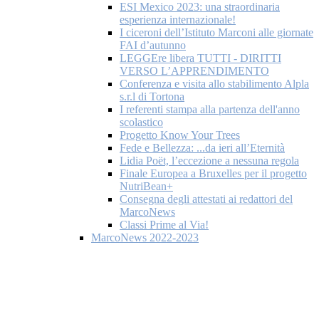
ESI Mexico 2023: una straordinaria
esperienza internazionale!
I ciceroni dell’Istituto Marconi alle giornate
FAI d’autunno
LEGGEre libera TUTTI - DIRITTI
VERSO L’APPRENDIMENTO
Conferenza e visita allo stabilimento Alpla
s.r.l di Tortona
I referenti stampa alla partenza dell'anno
scolastico
Progetto Know Your Trees
Fede e Bellezza: ...da ieri all’Eternità
Lidia Poët, l’eccezione a nessuna regola
Finale Europea a Bruxelles per il progetto
NutriBean+
Consegna degli attestati ai redattori del
MarcoNews
Classi Prime al Via!
MarcoNews 2022-2023