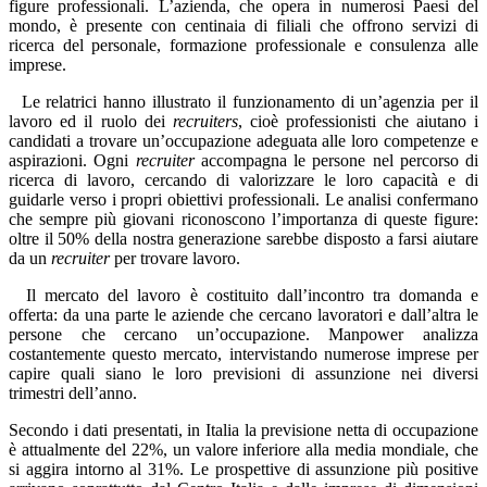
figure professionali. L’azienda, che opera in numerosi Paesi del
mondo, è presente con centinaia di filiali che offrono servizi di
ricerca del personale, formazione professionale e consulenza alle
imprese.
Le relatrici hanno illustrato il funzionamento di un’agenzia per il
lavoro ed il ruolo dei
recruiters
, cioè professionisti che aiutano i
candidati a trovare un’occupazione adeguata alle loro competenze e
aspirazioni. Ogni
recruiter
accompagna le persone nel percorso di
ricerca di lavoro, cercando di valorizzare le loro capacità e di
guidarle verso i propri obiettivi professionali. Le analisi confermano
che sempre più giovani riconoscono l’importanza di queste figure:
oltre il 50% della nostra generazione sarebbe disposto a farsi aiutare
da un
recruiter
per trovare lavoro.
Il mercato del lavoro è costituito dall’incontro tra domanda e
offerta: da una parte le aziende che cercano lavoratori e dall’altra le
persone che cercano un’occupazione. Manpower analizza
costantemente questo mercato, intervistando numerose imprese per
capire quali siano le loro previsioni di assunzione nei diversi
trimestri dell’anno.
Secondo i dati presentati, in Italia la previsione netta di occupazione
è attualmente del 22%, un valore inferiore alla media mondiale, che
si aggira intorno al 31%. Le prospettive di assunzione più positive