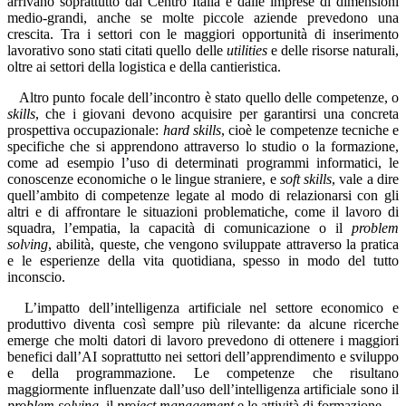
arrivano soprattutto dal Centro Italia e dalle imprese di dimensioni
medio-grandi, anche se molte piccole aziende prevedono una
crescita. Tra i settori con le maggiori opportunità di inserimento
lavorativo sono stati citati quello delle
utilities
e delle risorse naturali,
oltre ai settori della logistica e della cantieristica.
Altro punto focale dell’incontro è stato quello delle competenze, o
skills
, che i giovani devono acquisire per garantirsi una concreta
prospettiva occupazionale:
hard skills
, cioè le competenze tecniche e
specifiche che si apprendono attraverso lo studio o la formazione,
come ad esempio l’uso di determinati programmi informatici, le
conoscenze economiche o le lingue straniere, e
soft skills
, vale a dire
quell’ambito di competenze legate al modo di relazionarsi con gli
altri e di affrontare le situazioni problematiche, come il lavoro di
squadra, l’empatia, la capacità di comunicazione o il
problem
solving
, abilità, queste, che vengono sviluppate attraverso la pratica
e le esperienze della vita quotidiana, spesso in modo del tutto
inconscio.
L’impatto dell’intelligenza artificiale nel settore economico e
produttivo diventa così sempre più rilevante: da alcune ricerche
emerge che molti datori di lavoro prevedono di ottenere i maggiori
benefici dall’AI soprattutto nei settori dell’apprendimento e sviluppo
e della programmazione. Le competenze che risultano
maggiormente influenzate dall’uso dell’intelligenza artificiale sono il
problem solving
, il
project management
e le attività di formazione.