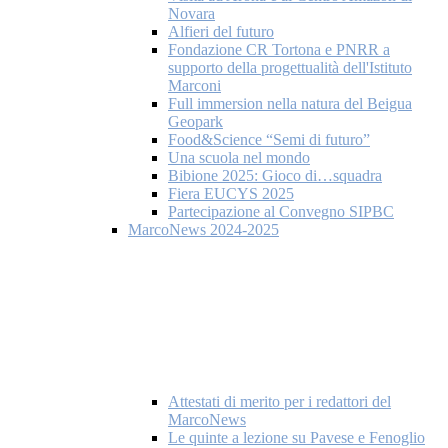
Novara
Alfieri del futuro
Fondazione CR Tortona e PNRR a
supporto della progettualità dell'Istituto
Marconi
Full immersion nella natura del Beigua
Geopark
Food&Science “Semi di futuro”
Una scuola nel mondo
Bibione 2025: Gioco di…squadra
Fiera EUCYS 2025
Partecipazione al Convegno SIPBC
MarcoNews 2024-2025
Attestati di merito per i redattori del
MarcoNews
Le quinte a lezione su Pavese e Fenoglio