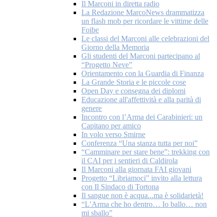
Il Marconi in diretta radio
La Redazione MarcoNews drammatizza
un flash mob per ricordare le vittime delle
Foibe
Le classi del Marconi alle celebrazioni del
Giorno della Memoria
Gli studenti del Marconi partecipano al
“Progetto Neve”
Orientamento con la Guardia di Finanza
La Grande Storia e le piccole cose
Open Day e consegna dei diplomi
Educazione all'affettività e alla parità di
genere
Incontro con l’Arma dei Carabinieri: un
Capitano per amico
In volo verso Smirne
Conferenza “Una stanza tutta per noi”
“Camminare per stare bene”: trekking con
il CAI per i sentieri di Caldirola
Il Marconi alla giornata FAI giovani
Progetto “Libriamoci” invito alla lettura
con Il Sindaco di Tortona
Il sangue non è acqua...ma è solidarietà!
“L’Arma che ho dentro… Io ballo… non
mi sballo”