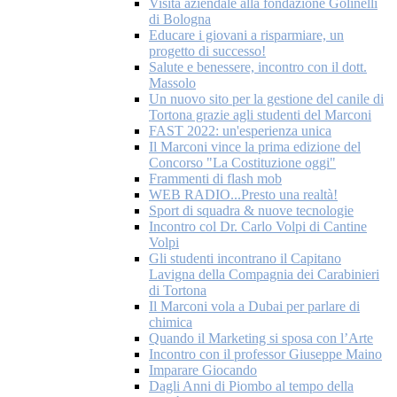
Visita aziendale alla fondazione Golinelli
di Bologna
Educare i giovani a risparmiare, un
progetto di successo!
Salute e benessere, incontro con il dott.
Massolo
Un nuovo sito per la gestione del canile di
Tortona grazie agli studenti del Marconi
FAST 2022: un'esperienza unica
Il Marconi vince la prima edizione del
Concorso "La Costituzione oggi"
Frammenti di flash mob
WEB RADIO...Presto una realtà!
Sport di squadra & nuove tecnologie
Incontro col Dr. Carlo Volpi di Cantine
Volpi
Gli studenti incontrano il Capitano
Lavigna della Compagnia dei Carabinieri
di Tortona
Il Marconi vola a Dubai per parlare di
chimica
Quando il Marketing si sposa con l’Arte
Incontro con il professor Giuseppe Maino
Imparare Giocando
Dagli Anni di Piombo al tempo della