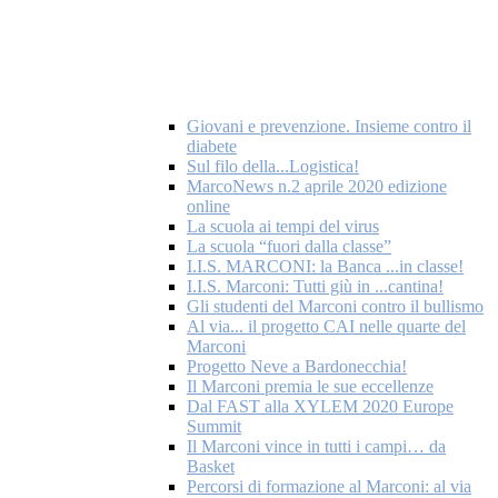
Giovani e prevenzione. Insieme contro il
diabete
Sul filo della...Logistica!
MarcoNews n.2 aprile 2020 edizione
online
La scuola ai tempi del virus
La scuola “fuori dalla classe”
I.I.S. MARCONI: la Banca ...in classe!
I.I.S. Marconi: Tutti giù in ...cantina!
Gli studenti del Marconi contro il bullismo
Al via... il progetto CAI nelle quarte del
Marconi
Progetto Neve a Bardonecchia!
Il Marconi premia le sue eccellenze
Dal FAST alla XYLEM 2020 Europe
Summit
Il Marconi vince in tutti i campi… da
Basket
Percorsi di formazione al Marconi: al via