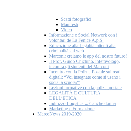
Scatti fotografici
Manifesti
Video
Informazione e Social Network con i
volontari de La Fenice A.p.S.
Educazione alla Legalità: attenti alla
criminalità sul web
Marconi: creiamo le app del nostro futuro!
Il Prof. Guido Chichino, infettivologo,
incontra gli studenti del Marconi
Incontro con la Polizia Postale sui reati
digitali: “Voi insegnate come si usano i
social a scuola?”
Lezioni formative con la polizia postale
LEGALITÀ E CULTURA
DELL’ETICA
Indirizzo Logistica ...È anche donna
Marketing e Formazione
MarcoNews 2019-2020