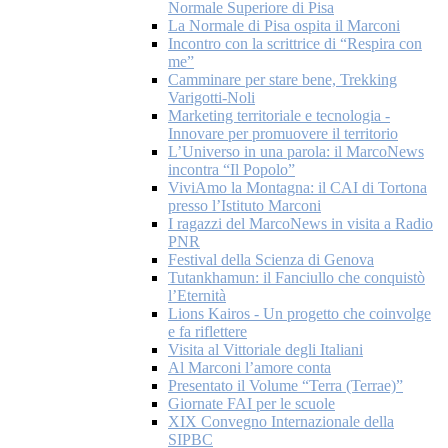
Normale Superiore di Pisa
La Normale di Pisa ospita il Marconi
Incontro con la scrittrice di “Respira con
me”
Camminare per stare bene, Trekking
Varigotti-Noli
Marketing territoriale e tecnologia -
Innovare per promuovere il territorio
L’Universo in una parola: il MarcoNews
incontra “Il Popolo”
ViviAmo la Montagna: il CAI di Tortona
presso l’Istituto Marconi
I ragazzi del MarcoNews in visita a Radio
PNR
Festival della Scienza di Genova
Tutankhamun: il Fanciullo che conquistò
l’Eternità
Lions Kairos - Un progetto che coinvolge
e fa riflettere
Visita al Vittoriale degli Italiani
Al Marconi l’amore conta
Presentato il Volume “Terra (Terrae)”
Giornate FAI per le scuole
XIX Convegno Internazionale della
SIPBC