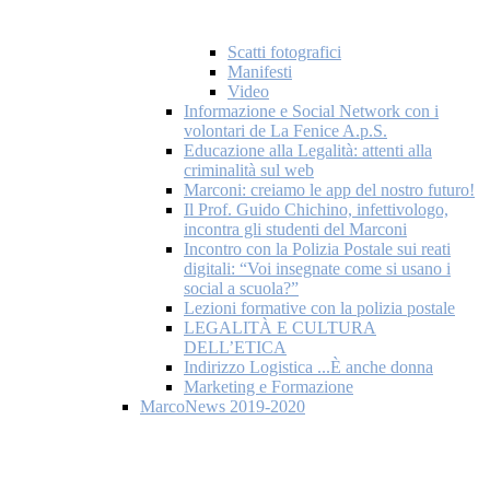
Scatti fotografici
Manifesti
Video
Informazione e Social Network con i
volontari de La Fenice A.p.S.
Educazione alla Legalità: attenti alla
criminalità sul web
Marconi: creiamo le app del nostro futuro!
Il Prof. Guido Chichino, infettivologo,
incontra gli studenti del Marconi
Incontro con la Polizia Postale sui reati
digitali: “Voi insegnate come si usano i
social a scuola?”
Lezioni formative con la polizia postale
LEGALITÀ E CULTURA
DELL’ETICA
Indirizzo Logistica ...È anche donna
Marketing e Formazione
MarcoNews 2019-2020