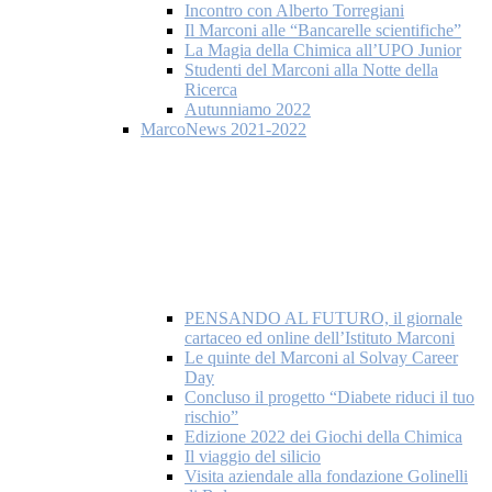
Incontro con Alberto Torregiani
Il Marconi alle “Bancarelle scientifiche”
La Magia della Chimica all’UPO Junior
Studenti del Marconi alla Notte della
Ricerca
Autunniamo 2022
MarcoNews 2021-2022
PENSANDO AL FUTURO, il giornale
cartaceo ed online dell’Istituto Marconi
Le quinte del Marconi al Solvay Career
Day
Concluso il progetto “Diabete riduci il tuo
rischio”
Edizione 2022 dei Giochi della Chimica
Il viaggio del silicio
Visita aziendale alla fondazione Golinelli