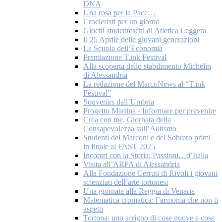
DNA
Una rosa per la Pace…
Crocieristi per un giorno
Giochi studenteschi di Atletica Leggera
Il 25 Aprile delle giovani generazioni
La Scuola dell’Economia
Premiazione T.ink Festival
Alla scoperta dello stabilimento Michelin
di Alessandria
La redazione del MarcoNews al “T.ink
Festival”
Souvenirs dall’Umbria
Progetto Martina - Informare per prevenire
Crea con me, Giornata della
Consapevolezza sull’Autismo
Studenti del Marconi e del Sobrero primi
in finale al FAST 2025
Incontri con la Storia: Passioni…d’Italia
Visita all’ARPA di Alessandria
Alla Fondazione Cerruti di Rivoli i giovani
scienziati dell’arte tortonesi
Una giornata alla Reggia di Venaria
Matematica cromatica: l’armonia che non ti
aspetti
Tortona: uno scrigno di cose nuove e cose