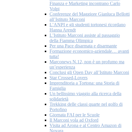
Finanza e Marketing incontrano Carlo
Volpi
Conferenze del Maggiore Gianluca Bellotti
all’Istituto Marconi
L’ANPI e gli studenti tortonesi ricordano
Hanna Arendt
L’Istituto Marconi assiste al passaggio
della Fiamma Olimpica
Per una Pace disarmata e disarmante
Formazione economico-aziendale… avanti
tutta!
Marconews N.12, non è un profumo ma
un’esperienza
Conclusi gli Open Day all’Istituto Marconi
Star Crossed-Lovers
Imprenditoria a Tortona: una Storia di
Famiglia
Un bellissimo viaggio alla ricerca della
solidarietà
Trekking delle classi quarte nel golfo di
Portofino
Giornata FAI per le Scuole
Il Marconi vola ad Oxford
Visita ad Arona e al Centro Amazon di
Novara