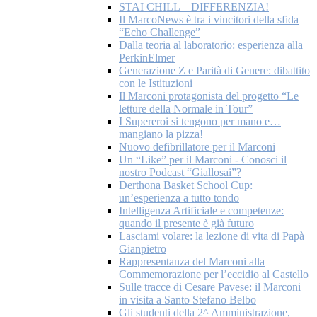
STAI CHILL – DIFFERENZIA!
Il MarcoNews è tra i vincitori della sfida
“Echo Challenge”
Dalla teoria al laboratorio: esperienza alla
PerkinElmer
Generazione Z e Parità di Genere: dibattito
con le Istituzioni
Il Marconi protagonista del progetto “Le
letture della Normale in Tour”
I Supereroi si tengono per mano e…
mangiano la pizza!
Nuovo defibrillatore per il Marconi
Un “Like” per il Marconi - Conosci il
nostro Podcast “Giallosai”?
Derthona Basket School Cup:
un’esperienza a tutto tondo
Intelligenza Artificiale e competenze:
quando il presente è già futuro
Lasciami volare: la lezione di vita di Papà
Gianpietro
Rappresentanza del Marconi alla
Commemorazione per l’eccidio al Castello
Sulle tracce di Cesare Pavese: il Marconi
in visita a Santo Stefano Belbo
Gli studenti della 2^ Amministrazione,