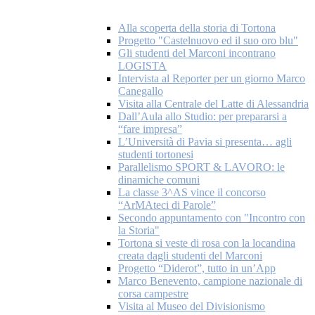
Alla scoperta della storia di Tortona
Progetto "Castelnuovo ed il suo oro blu"
Gli studenti del Marconi incontrano
LOGISTA
Intervista al Reporter per un giorno Marco
Canegallo
Visita alla Centrale del Latte di Alessandria
Dall’Aula allo Studio: per prepararsi a
“fare impresa”
L’Università di Pavia si presenta… agli
studenti tortonesi
Parallelismo SPORT & LAVORO: le
dinamiche comuni
La classe 3^AS vince il concorso
“ArMAteci di Parole”
Secondo appuntamento con "Incontro con
la Storia"
Tortona si veste di rosa con la locandina
creata dagli studenti del Marconi
Progetto “Diderot”, tutto in un’App
Marco Benevento, campione nazionale di
corsa campestre
Visita al Museo del Divisionismo