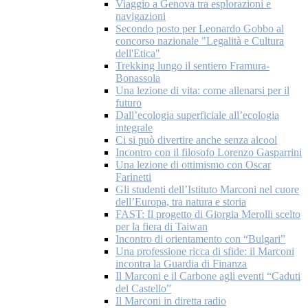
Viaggio a Genova tra esplorazioni e
navigazioni
Secondo posto per Leonardo Gobbo al
concorso nazionale "Legalità e Cultura
dell'Etica"
Trekking lungo il sentiero Framura-
Bonassola
Una lezione di vita: come allenarsi per il
futuro
Dall’ecologia superficiale all’ecologia
integrale
Ci si può divertire anche senza alcool
Incontro con il filosofo Lorenzo Gasparrini
Una lezione di ottimismo con Oscar
Farinetti
Gli studenti dell’Istituto Marconi nel cuore
dell’Europa, tra natura e storia
FAST: Il progetto di Giorgia Merolli scelto
per la fiera di Taiwan
Incontro di orientamento con “Bulgari”
Una professione ricca di sfide: il Marconi
incontra la Guardia di Finanza
Il Marconi e il Carbone agli eventi “Caduti
del Castello”
Il Marconi in diretta radio