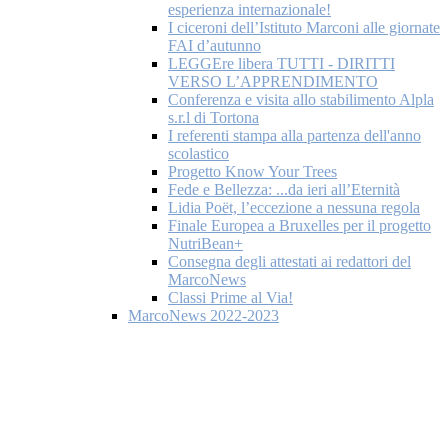
esperienza internazionale!
I ciceroni dell’Istituto Marconi alle giornate
FAI d’autunno
LEGGEre libera TUTTI - DIRITTI
VERSO L’APPRENDIMENTO
Conferenza e visita allo stabilimento Alpla
s.r.l di Tortona
I referenti stampa alla partenza dell'anno
scolastico
Progetto Know Your Trees
Fede e Bellezza: ...da ieri all’Eternità
Lidia Poët, l’eccezione a nessuna regola
Finale Europea a Bruxelles per il progetto
NutriBean+
Consegna degli attestati ai redattori del
MarcoNews
Classi Prime al Via!
MarcoNews 2022-2023