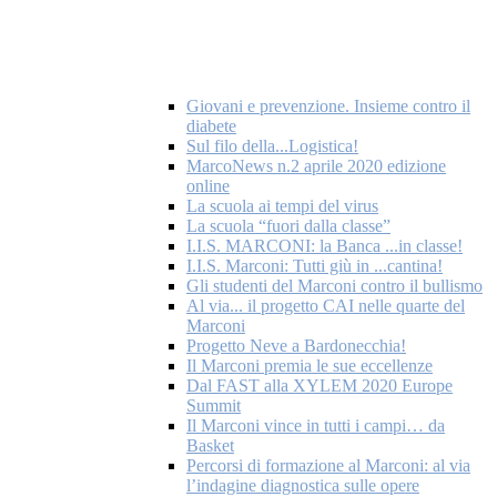
Giovani e prevenzione. Insieme contro il
diabete
Sul filo della...Logistica!
MarcoNews n.2 aprile 2020 edizione
online
La scuola ai tempi del virus
La scuola “fuori dalla classe”
I.I.S. MARCONI: la Banca ...in classe!
I.I.S. Marconi: Tutti giù in ...cantina!
Gli studenti del Marconi contro il bullismo
Al via... il progetto CAI nelle quarte del
Marconi
Progetto Neve a Bardonecchia!
Il Marconi premia le sue eccellenze
Dal FAST alla XYLEM 2020 Europe
Summit
Il Marconi vince in tutti i campi… da
Basket
Percorsi di formazione al Marconi: al via
l’indagine diagnostica sulle opere