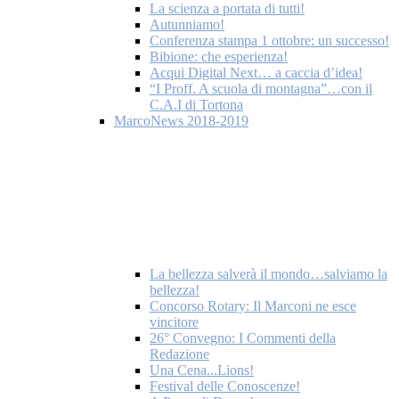
La scienza a portata di tutti!
Autunniamo!
Conferenza stampa 1 ottobre: un successo!
Bibione: che esperienza!
Acqui Digital Next… a caccia d’idea!
“I Proff. A scuola di montagna”…con il
C.A.I di Tortona
MarcoNews 2018-2019
La bellezza salverà il mondo…salviamo la
bellezza!
Concorso Rotary: Il Marconi ne esce
vincitore
26° Convegno: I Commenti della
Redazione
Una Cena...Lions!
Festival delle Conoscenze!