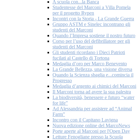
A scuola con...la Banca
Studentesse del Marconi a Villa Pomela
per il progetto Rypen
Incontri con la Storia - La Grande Guerra
Gruppo ASTM e Sinelec incontrano gli
studenti del Marconi
Quando l’Impresa sostiene il nostro futuro
Corso per l’uso del defibrillatore per gli
studenti del Marconi
Gli studenti ricordano i Dieci Patrioti
fucilati al Castello di Tortona
Medaglia d’oro per Marco Benevento
La Grande Bellezza, una visione diversa
Quando la Scienza sbaglia e...comincia il
Progresso
Medaglia d’argento ai chimici del Marconi
Il Marconi torna ad avere la sua palestra
La biodiversità, benessere e futuro “water
for life”
Ad Alessandria per assistere ad “Animal
Farm”
Incontro con il Capitano Lavigna
Nuova edizione online del MarcoNews
Porte aperte al Marconi per l'Open Day
Letture Fenogliane presso la Scuola