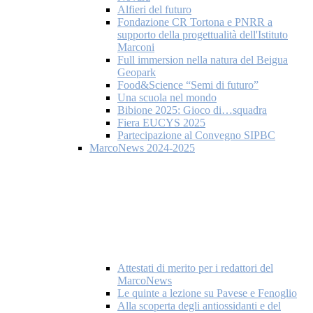
Alfieri del futuro
Fondazione CR Tortona e PNRR a
supporto della progettualità dell'Istituto
Marconi
Full immersion nella natura del Beigua
Geopark
Food&Science “Semi di futuro”
Una scuola nel mondo
Bibione 2025: Gioco di…squadra
Fiera EUCYS 2025
Partecipazione al Convegno SIPBC
MarcoNews 2024-2025
Attestati di merito per i redattori del
MarcoNews
Le quinte a lezione su Pavese e Fenoglio
Alla scoperta degli antiossidanti e del