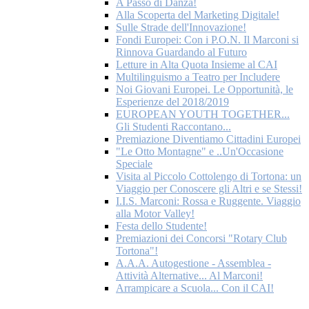
A Passo di Danza!
Alla Scoperta del Marketing Digitale!
Sulle Strade dell'Innovazione!
Fondi Europei: Con i P.O.N. Il Marconi si
Rinnova Guardando al Futuro
Letture in Alta Quota Insieme al CAI
Multilinguismo a Teatro per Includere
Noi Giovani Europei. Le Opportunità, le
Esperienze del 2018/2019
EUROPEAN YOUTH TOGETHER...
Gli Studenti Raccontano...
Premiazione Diventiamo Cittadini Europei
"Le Otto Montagne" e ..Un'Occasione
Speciale
Visita al Piccolo Cottolengo di Tortona: un
Viaggio per Conoscere gli Altri e se Stessi!
I.I.S. Marconi: Rossa e Ruggente. Viaggio
alla Motor Valley!
Festa dello Studente!
Premiazioni dei Concorsi "Rotary Club
Tortona"!
A.A.A. Autogestione - Assemblea -
Attività Alternative... Al Marconi!
Arrampicare a Scuola... Con il CAI!