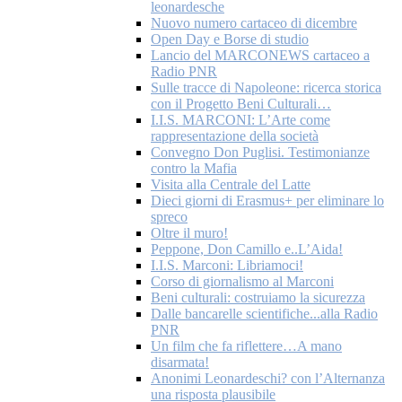
leonardesche
Nuovo numero cartaceo di dicembre
Open Day e Borse di studio
Lancio del MARCONEWS cartaceo a
Radio PNR
Sulle tracce di Napoleone: ricerca storica
con il Progetto Beni Culturali…
I.I.S. MARCONI: L’Arte come
rappresentazione della società
Convegno Don Puglisi. Testimonianze
contro la Mafia
Visita alla Centrale del Latte
Dieci giorni di Erasmus+ per eliminare lo
spreco
Oltre il muro!
Peppone, Don Camillo e..L’Aida!
I.I.S. Marconi: Libriamoci!
Corso di giornalismo al Marconi
Beni culturali: costruiamo la sicurezza
Dalle bancarelle scientifiche...alla Radio
PNR
Un film che fa riflettere…A mano
disarmata!
Anonimi Leonardeschi? con l’Alternanza
una risposta plausibile