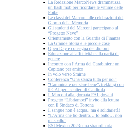
La Redazione MarcoNews drammatizza
un flash mob per ricordare le vittime delle
Foibe
Le classi del Marconi alle celebrazioni del
Giorno della Memoria
Gli studenti del Marconi partecipano al
“Progetto Neve”
Orientamento con la Guardia di Finanza
La Grande Storia e le piccole cose
Open Day e consegna dei diplomi
Educazione all'affettività e alla parità di
genere
Incontro con l’Arma dei Carabinieri: un
Capitano per amico
In volo verso Smirne
Conferenza “Una stanza tutta per noi”
“Camminare per stare bene”: trekking con
il CAI per i sentieri di Caldirola
Il Marconi alla giornata FAI giovani
Progetto “Libriamoci” invito alla lettura
con Il Sindaco di Tortona
Il sangue non è acqua...ma è solidarietà!
“L’Arma che ho dentro… Io ballo… non
mi sballo”
ESI Mexico 2023: una straordinaria