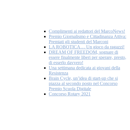
Complimenti ai redattori del MarcoNews!
Premio Giornalismo e Cittadinanza Attiva:
Premiati gli studenti del Marconi
LA ROBOTICA… Un gioco da ragazzi!
DREAM OF FREEDOM, sognare di
essere finalmente liberi per sperare, presto,
di esserlo davvero!
Una settimana dedicata ai giovani della
Resistenza
Brain Cycle, un’idea di start-up che si
piazza al secondo posto nel Concorso
Premio Scuola Digitale
Concorso Rotary 2021