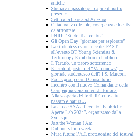
antiche
Studiare il passato per capire il nostro
presente
Settimana bianca ad Artesina
Cittadinanza digitale, emergenza educativa
da affrontare
PNRR “Studenti al centro“
Gli Open Day “giornate per esplorare”
La studentessa vincitrice del FAST
all’evento BT Young Scientists &
Technology Exhibition di Dublino
Il Tartufo, un tesoro sotterraneo
È uscito il poster del “Marconews”, il
giornale studentesco dell'I.I.S. Marconi
Focus group con il Consultorio
Incontro con il nuovo Comandante della
Compagnia Carabinieri di Tortona
Alla scoperta dei forti di Genova tra
passato e natura…
La classe 5AA all’evento “Fabbriche
Aperte Lab 2024”, organizzato dalla
Syensqo
Just the Woman I Am
Dubliners for a week
Musa futura: l’A.I. protagonista del festival