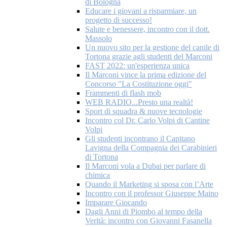
di Bologna
Educare i giovani a risparmiare, un
progetto di successo!
Salute e benessere, incontro con il dott.
Massolo
Un nuovo sito per la gestione del canile di
Tortona grazie agli studenti del Marconi
FAST 2022: un'esperienza unica
Il Marconi vince la prima edizione del
Concorso "La Costituzione oggi"
Frammenti di flash mob
WEB RADIO...Presto una realtà!
Sport di squadra & nuove tecnologie
Incontro col Dr. Carlo Volpi di Cantine
Volpi
Gli studenti incontrano il Capitano
Lavigna della Compagnia dei Carabinieri
di Tortona
Il Marconi vola a Dubai per parlare di
chimica
Quando il Marketing si sposa con l’Arte
Incontro con il professor Giuseppe Maino
Imparare Giocando
Dagli Anni di Piombo al tempo della
Verità: incontro con Giovanni Fasanella